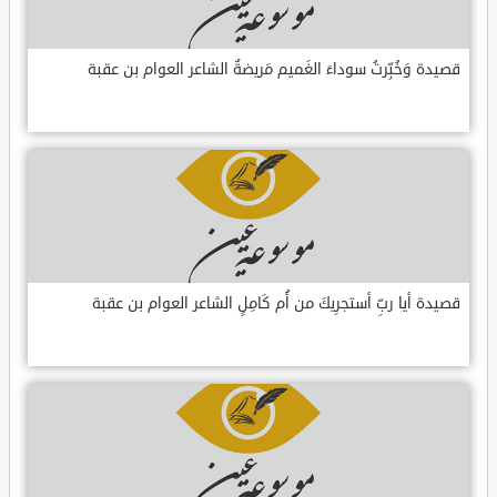
قصيدة وَخُبِّرتُ سوداءَ الغَميم مَريضةٌ الشاعر العوام بن عقبة
قصيدة أيا ربِّ أستجرِيكَ من أُم كَامِلٍ الشاعر العوام بن عقبة