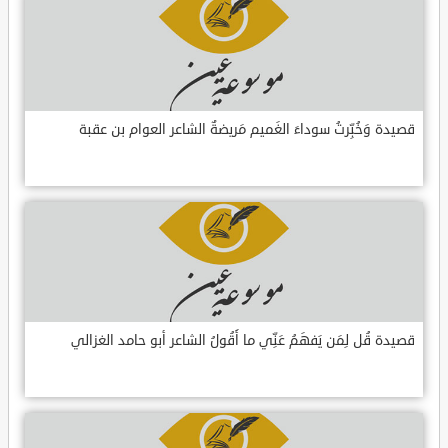
قصيدة وَخُبِّرتُ سوداءَ الغَميم مَريضةٌ الشاعر العوام بن عقبة
قصيدة قُل لِمَن يَفهَمُ عَنِّي ما أَقُولُ الشاعر أبو حامد الغزالي