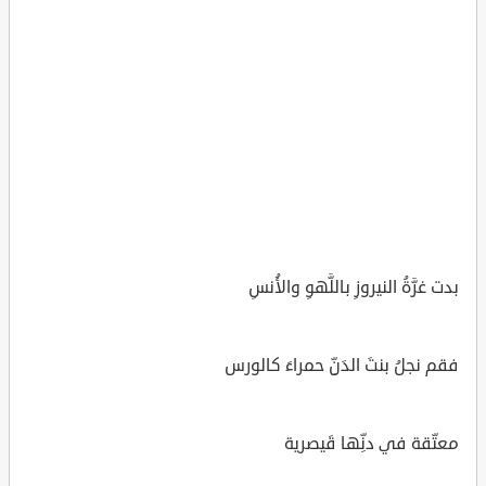
بدت غرَّةُ النيروزِ باللَّهوِ والأُنسِ
فقم نجلُ بنتَ الدَنِّ حمراءَ كالورس
معتّقة في دنِّها قَيصرية