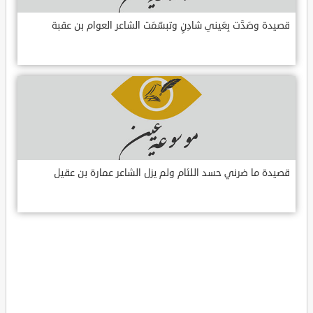
قصيدة وصَدَّت بِعَيني شادِنٍ وتبسّمَت الشاعر العوام بن عقبة
قصيدة ما ضرني حسد اللئام ولم يزل الشاعر عمارة بن عقيل