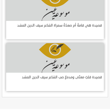
قصيدة هي قامةُ أم صعدُةُ سمراءُ الشاعر سيف الدين المشد
قصيدة قلبٌ معنّى ومدمعٌ صب الشاعر سيف الدين المشد