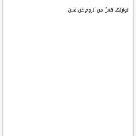
توارثَها قَسٌّ من الرومِ عَن قَسِّ