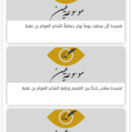
قصيدة أإن سَجَعَت يوماً بوادٍ حمامَةٌ الشاعر العوام بن عقبة
قصيدة سَقَى جَدَثاً بين الغميم وزلفةٍ الشاعر العوام بن عقبة