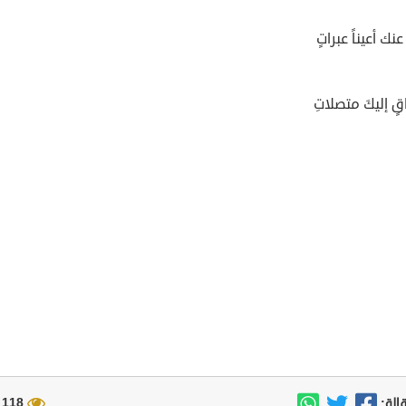
نك أعيناً عبراتٍ
قٍ إليكَ متصلاتِ
118 مشاهدة
الة: