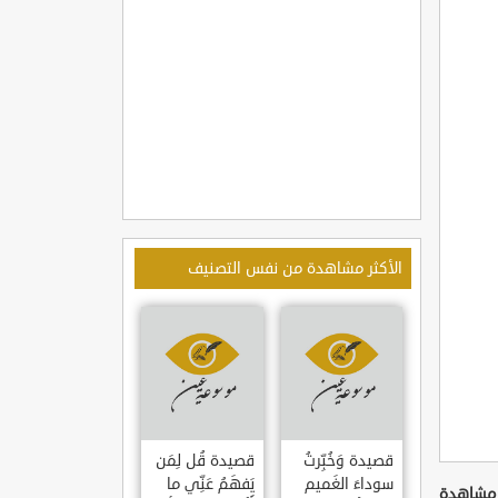
الأكثر مشاهدة من نفس التصنيف
قصيدة وَخُبِّرتُ
قصيدة قُل لِمَن
سوداءَ الغَميم
يَفهَمُ عَنِّي ما