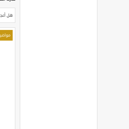
هل أعجب
مواضي