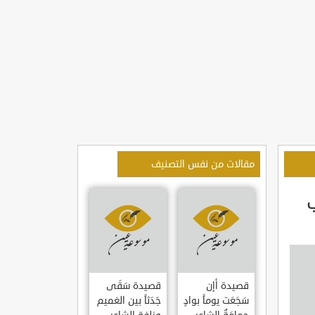
مقالات من نفس التصنيف
ب
قصيدة أإن
قصيدة سَقَى
سَجَعَت يوماً بوادٍ
جَدَثاً بين الغميم