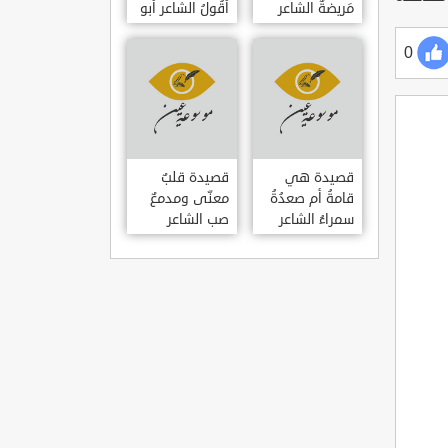
مَريضةٌ الشاعر
أَقُولُ الشاعر أبو
العوام بن عقبة
حامد الغزالي
0
قصيدة هي
قصيدة قلبٌ
قامةُ أم صعدُةُ
معنّى ومدمعٌ
سمراءُ الشاعر
صب الشاعر
سيف الدين
سيف الدين
المشد
المشد