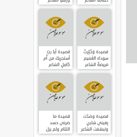
حمامَةٌ الشاعر
وزلفةٍ الشاعر
العوام بن عقبة
العوام بن عقبة
قصيدة وَخُبِّرتُ
قصيدة أيا ربِّ
سوداءَ الغَميم
أستجرِيكَ من أُم
مَريضةٌ الشاعر
كَامِلٍ الشاعر
العوام بن عقبة
العوام بن عقبة
قصيدة وصَدَّت
قصيدة ما
بِعَيني شادِنٍ
ضرني حسد
وتبسّمَت الشاعر
اللئام ولم يزل
العوام بن عقبة
الشاعر عمارة بن