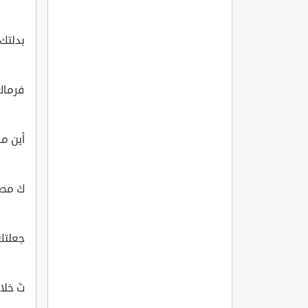
بدلتك 
فرماك 
أين ما
كَ مصو
جعلتك 
تَ خلا