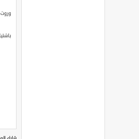
وروت ع
باشتيا
شارك المق