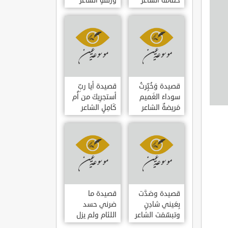
حمامَةٌ الشاعر
وزلفةٍ الشاعر
العوام بن عقبة
العوام بن عقبة
قصيدة وَخُبِّرتُ
قصيدة أيا ربِّ
سوداءَ الغَميم
أستجرِيكَ من أُم
مَريضةٌ الشاعر
كَامِلٍ الشاعر
العوام بن عقبة
العوام بن عقبة
قصيدة وصَدَّت
قصيدة ما
بِعَيني شادِنٍ
ضرني حسد
وتبسّمَت الشاعر
اللئام ولم يزل
العوام بن عقبة
الشاعر عمارة بن