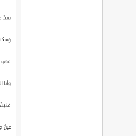
بعتُ عب
وَسكنتُ
فهو م
وأنا ال
قذيتْ 
عينُ مِ