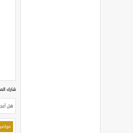
شارك المق
هل أعجب
مواضي