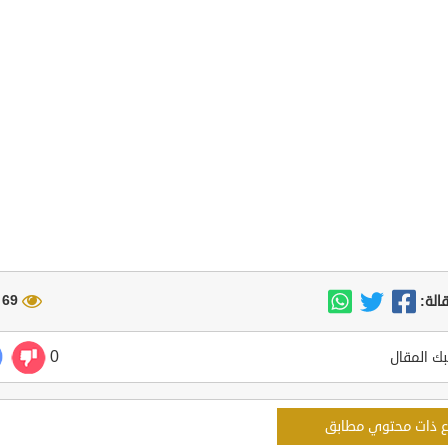
69 مشاهدة
الة:
0
ك المقال
ع ذات محتوي مطابق