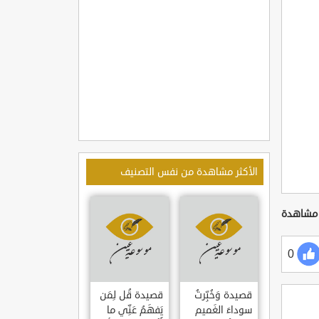
الأكثر مشاهدة من نفس التصنيف
0
قصيدة وَخُبِّرتُ
قصيدة قُل لِمَن
سوداءَ الغَميم
يَفهَمُ عَنِّي ما