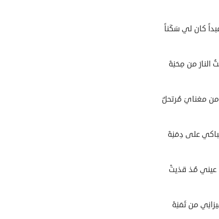
داً كان لي سَكَناً
 النارَ من مِحَنِهْ
ن مغنايَ مُرتحلٌ
باكي على دِمَنِهْ
عيني مُذ قذيتْ
يزانِي من ثَمَنِهْ