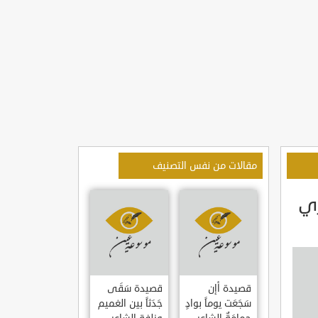
مقالات من نفس التصنيف
زي
قصيدة أإن
قصيدة سَقَى
سَجَعَت يوماً بوادٍ
جَدَثاً بين الغميم