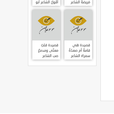
مَريضةٌ الشاعر
أَقُولُ الشاعر أبو
العوام بن عقبة
حامد الغزالي
قصيدة هي
قصيدة قلبٌ
قامةُ أم صعدُةُ
معنّى ومدمعٌ
سمراءُ الشاعر
صب الشاعر
سيف الدين
سيف الدين
المشد
المشد