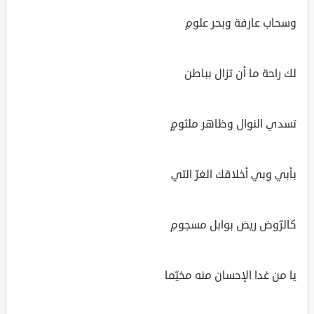
وسحاب عارفة وبحر علومِ
لك راحة ما أن تزال بباطن
تسدي النوال وظاهر ملثومٍ
بأبي وبي أخلاقك الغرّ التي
كالرّوض ريض بوابل مسجومِ
يا من غدا الإحسان منه مخيّما