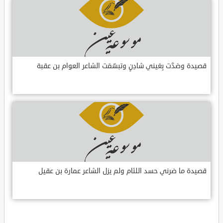
قصيدة وصَدَّت بِعَيني شادِنٍ وتبسّمَت الشاعر العوام بن عقبة
قصيدة ما ضرني حسد اللئام ولم يزل الشاعر عمارة بن عقيل