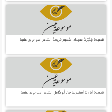
قصيدة وَخُبِّرتُ سوداءَ الغَميم مَريضةٌ الشاعر العوام بن عقبة
قصيدة أيا ربِّ أستجرِيكَ من أُم كَامِلٍ الشاعر العوام بن عقبة