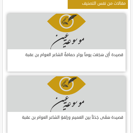
مقالات من نفس التصنيف
قصيدة أإن سَجَعَت يوماً بوادٍ حمامَةٌ الشاعر العوام بن عقبة
قصيدة سَقَى جَدَثاً بين الغميم وزلفةٍ الشاعر العوام بن عقبة