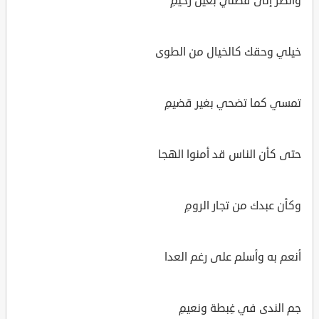
وانظر إلى فضلي بعين رحيمِ
خيلي وحقك كالخيال من الطوى
تمسي كما تضحي بغير قضيمِ
حتى كأن الناس قد أمنوا الهجا
وكأن عبدك من تجار الرومِ
أنعم به وأسلم على رغم العدا
جم الندى في غِبطة ونعيمِ