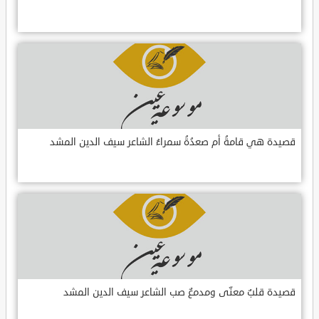
قصيدة هي قامةُ أم صعدُةُ سمراءُ الشاعر سيف الدين المشد
قصيدة قلبٌ معنّى ومدمعٌ صب الشاعر سيف الدين المشد