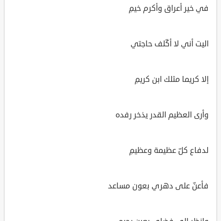
في خير أعراق وأكرم خيمِ
اليت أني لا أكّلف حاجتي
إلا كريما مثلك ابن كريمِ
وأرى العظيم القدر يذخر رفده
لدفاع كلّ عظيمة وعظيمِ
فأعنّ على دهري بعون مساعد