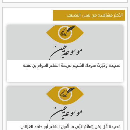
الأكثر مشاهدة من نفس التصنيف
قصيدة وَخُبِّرتُ سوداءَ الغَميم مَريضةٌ الشاعر العوام بن عقبة
قصيدة قُل لِمَن يَفهَمُ عَنِّي ما أَقُولُ الشاعر أبو حامد الغزالي