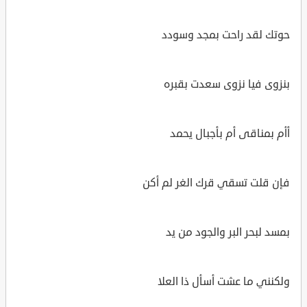
حوتك لقد راحت بمجد وسودد
بنزوى فيا نزوى سعدت بقبره
أأم بمناقى أم بأجبال يحمد
فإن قلت تسقي قرك الغر لم أكن
بمسد لبحر البر والجود من يد
ولكنني ما عشت أسأل ذا العلا