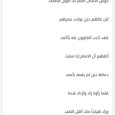
كؤس الأسى اقصر لك الويل فاقصد
لئن غالهم حزن بواحد عصرهم
فقد كذب الغاوون عنه بأكمد
أظنهم أن الامام إذا مضت
دعامة دين لم يقمه بأعمد
فلما رأوه زاد وازداد شدة
وزاد هياجاً مات أهل التفند