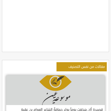
مقالات من نفس التصنيف
قصيدة أإن سَجَعَت يوماً بوادٍ حمامَةٌ الشاعر العوام بن عقبة