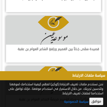
قصيدة سَقَى جَدَثاً بين الغميم وزلفةٍ الشاعر العوام بن عقبة
سياسة ملفات الارتباط
نحن نستخدم ملفات تعريف الارتباط (كوكيز) لفهم كيفية استخدامك لموقعنا
ولتحسين تجربتك. من خلال الاستمرار في استخدام موقعنا ، فإنك توافق على
استخدامنا لملفات تعريف الارتباط.
قصيدة وَخُبِّرتُ سوداءَ الغَميم مَريضةٌ الشاعر العوام بن عقبة
موافق
سياسة الخصوصية