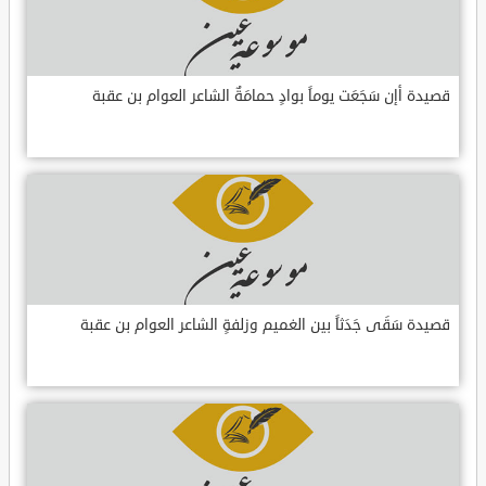
قصيدة أإن سَجَعَت يوماً بوادٍ حمامَةٌ الشاعر العوام بن عقبة
قصيدة سَقَى جَدَثاً بين الغميم وزلفةٍ الشاعر العوام بن عقبة