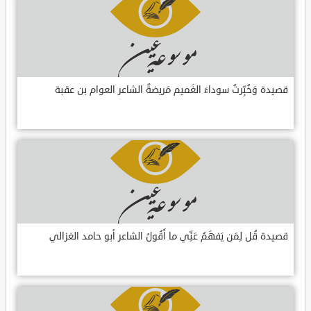
قصيدة وَخُبِّرتُ سوداءَ الغَميم مَريضةٌ الشاعر العوام بن عقبة
قصيدة قُل لِمَن يَفهَمُ عَنِّي ما أَقُولُ الشاعر أبو حامد الغزالي