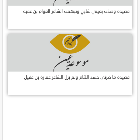
قصيدة وصَدَّت بِعَيني شادِنٍ وتبسّمَت الشاعر العوام بن عقبة
قصيدة ما ضرني حسد اللئام ولم يزل الشاعر عمارة بن عقيل