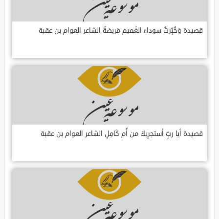
قصيدة وَخُبِّرتُ سوداءَ الغَميم مَريضةٌ الشاعر العوام بن عقبة
قصيدة أيا ربِّ أستجرِيكَ من أُم كَامِلٍ الشاعر العوام بن عقبة