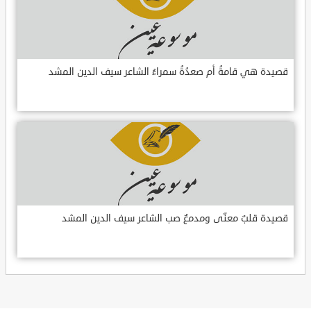
قصيدة هي قامةُ أم صعدُةُ سمراءُ الشاعر سيف الدين المشد
قصيدة قلبٌ معنّى ومدمعٌ صب الشاعر سيف الدين المشد