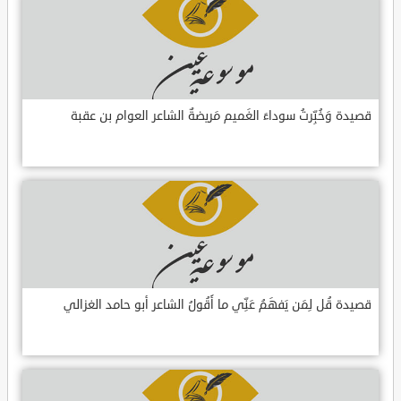
قصيدة وَخُبِّرتُ سوداءَ الغَميم مَريضةٌ الشاعر العوام بن عقبة
قصيدة قُل لِمَن يَفهَمُ عَنِّي ما أَقُولُ الشاعر أبو حامد الغزالي