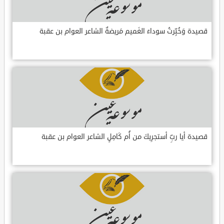
قصيدة وَخُبِّرتُ سوداءَ الغَميم مَريضةٌ الشاعر العوام بن عقبة
قصيدة أيا ربِّ أستجرِيكَ من أُم كَامِلٍ الشاعر العوام بن عقبة