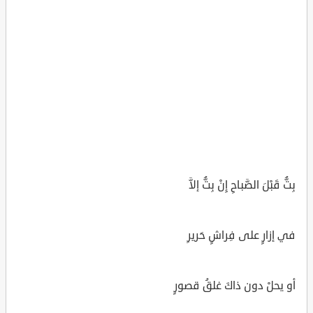
بِتُّ قَبْلَ الصَّباحِ إِنْ بِتُّ إلاَّ
في إزارٍ على فِراشٍ حَريرِ
أو يحلْ دون ذاكَ غلقُ قصورٍ