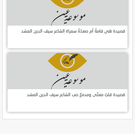
قصيدة هي قامةُ أم صعدُةُ سمراءُ الشاعر سيف الدين المشد
قصيدة قلبٌ معنّى ومدمعٌ صب الشاعر سيف الدين المشد