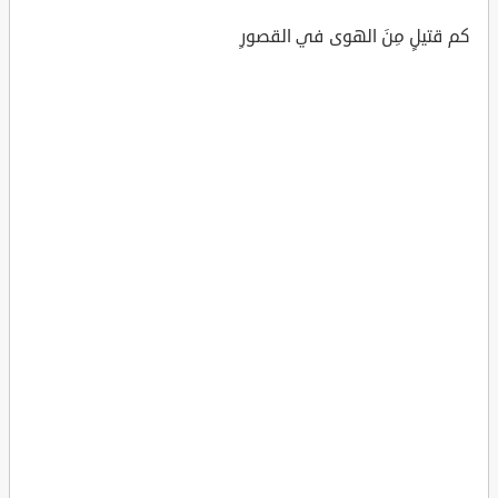
كم قتيلٍ مِنَ الهوى في القصورِ