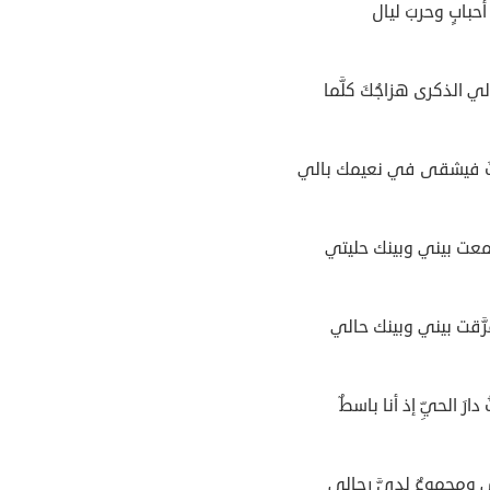
 أحبابٍ وحربَ ليال
لي الذكرى هزاجُكَ كلَّما
 فيشقى في نعيمك بالي
معت بيني وبينك حليتي
َّقت بيني وبينك حالي
دارَ الحيِّ إذ أنا باسطٌ
 ومجموعٌ لديَّ رجالي