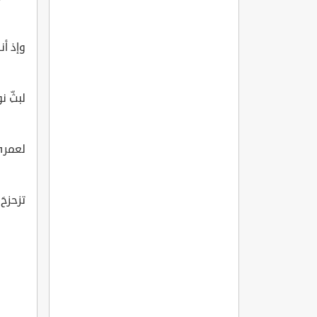
وإذ أنا
لبثِّ ن
لعمري
تزحزحَ