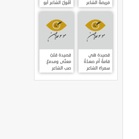
مَريضةٌ الشاعر
أَقُولُ الشاعر أبو
العوام بن عقبة
حامد الغزالي
قصيدة هي
قصيدة قلبٌ
قامةُ أم صعدُةُ
معنّى ومدمعٌ
سمراءُ الشاعر
صب الشاعر
سيف الدين
سيف الدين
المشد
المشد