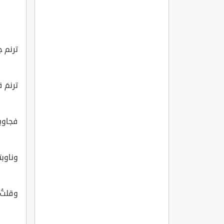
ترنم ج
ترنمَ 
فجاوبت
وناوب
وقلتُ 