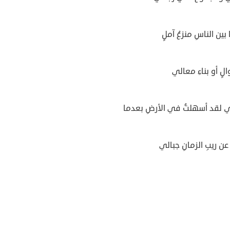
 بين الناسِ منزعُ آملٍ
والٍ أو بناءِ معالي
 لقد أسهلتُ في الأرضِ بعدما
 عن ريبِ الزمانِ جبالي