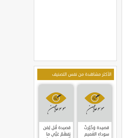
الأكثر مشاهدة من نفس التصنيف
قصيدة وَخُبِّرتُ
قصيدة قُل لِمَن
سوداءَ الغَميم
يَفهَمُ عَنِّي ما