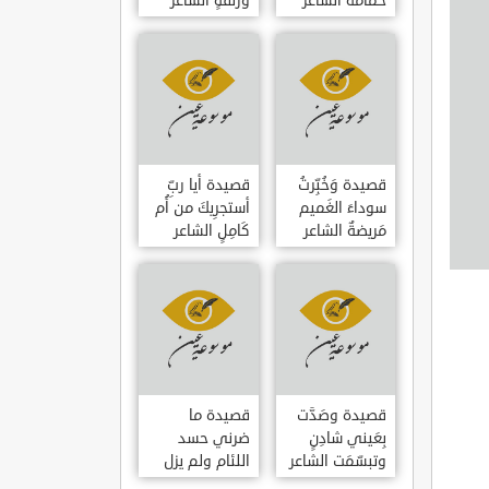
حمامَةٌ الشاعر
وزلفةٍ الشاعر
العوام بن عقبة
العوام بن عقبة
قصيدة وَخُبِّرتُ
قصيدة أيا ربِّ
سوداءَ الغَميم
أستجرِيكَ من أُم
مَريضةٌ الشاعر
كَامِلٍ الشاعر
العوام بن عقبة
العوام بن عقبة
قصيدة وصَدَّت
قصيدة ما
بِعَيني شادِنٍ
ضرني حسد
وتبسّمَت الشاعر
اللئام ولم يزل
العوام بن عقبة
الشاعر عمارة بن