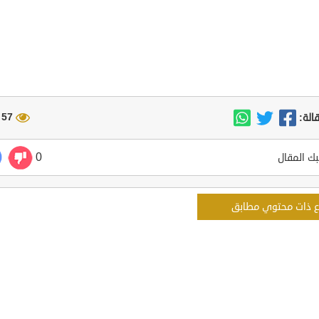
57 مشاهدة
الة:
0
ك المقال
ع ذات محتوي مطابق