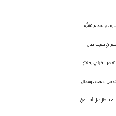
اري والمدام تهزُّه
قمريٍّ بفرعةِ ضالِ
هُ من زفرتي بمغرّدٍ
ته من أدمعي بسجال
له يا جارُ هل أنت آمنٌ