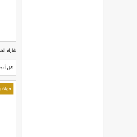
شارك المق
هل أعجب
مواضي