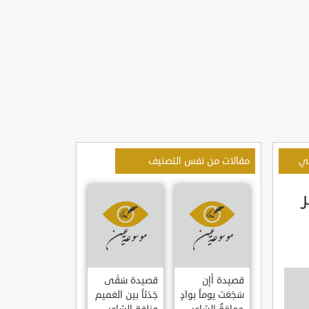
بي
مقالات من نفس التصنيف
قصيدة أإن
قصيدة سَقَى
سَجَعَت يوماً بوادٍ
جَدَثاً بين الغميم