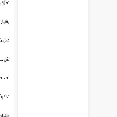
تفرُّقَ
يهيجُ 
هزجتَ
لئن ج
لقد فر
تذكرتُ 
ظلالي