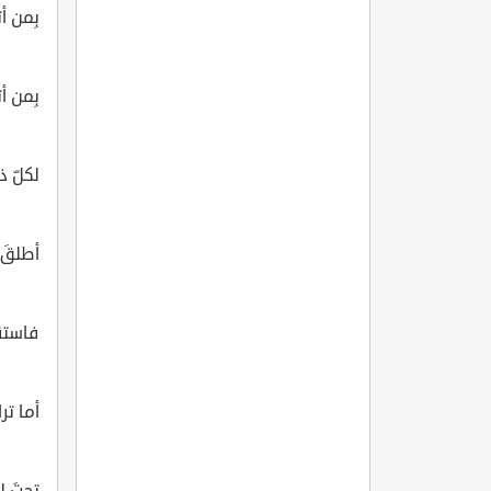
بِمن أت
بِمن أت
لكلّ ذ
أطلقَ م
فاستقب
أما تر
تحتَ ل