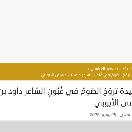
ة
/
أدب
/
العصر العباسي
/
روَّحَ الصّومُ في غُبُونِ الشاعر داود بن عيسى الأيوبي
ة تروَّحَ الصّومُ في غُبُونِ الشاعر داود بن
ى الأيوبي
:
المدير
-
25 يونيو, 2022