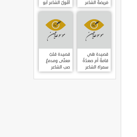
مَريضةٌ الشاعر
أَقُولُ الشاعر أبو
العوام بن عقبة
حامد الغزالي
قصيدة هي
قصيدة قلبٌ
قامةُ أم صعدُةُ
معنّى ومدمعٌ
سمراءُ الشاعر
صب الشاعر
سيف الدين
سيف الدين
المشد
المشد