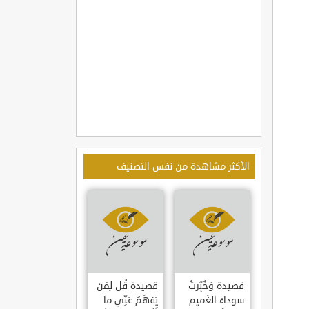
الأكثر مشاهدة من نفس التصنيف
قصيدة وَخُبِّرتُ
قصيدة قُل لِمَن
سوداءَ الغَميم
يَفهَمُ عَنِّي ما