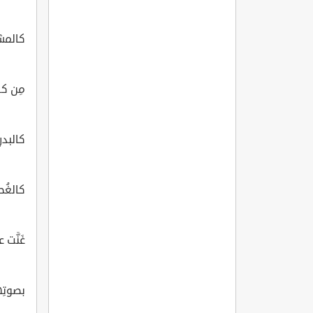
كالمشت
مِن كفّ
كالبدر
كالغُصن
غَنَّت 
بصوتِه