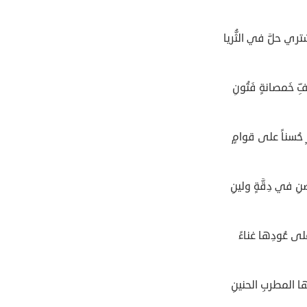
ري حلَّ في الثُّريا
ِ خَمصانةٍ فَتُونِ
ِ حُسناً على قوامٍ
ِ في دِقَّةٍ ولينِ
على عُودِها غناءً
ا المطربِ الحنينِ