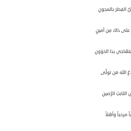
ُ الفِطرَ بالمجونِ
على ذاكَ مِن أمينٍ
بتهاجي بذا الخؤونِ
 اللَه مَن تولَّى
الثابتِ الرّصينِ
 مرحباً وأهلاً