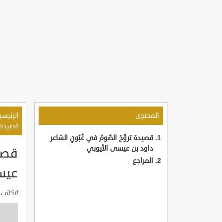
المحتوى
الرئيسي
قصيدة ت
قصيدة تروَّحَ الصّومُ في غُبُونِ الشاعر
داود بن عيسى الأيوبي
قصيد
المراجع
عيس
الكاتب