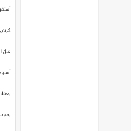
أستقبل
حُزني 
مثلُ ا
أستودعُ
بعقليَ 
ومرحباً