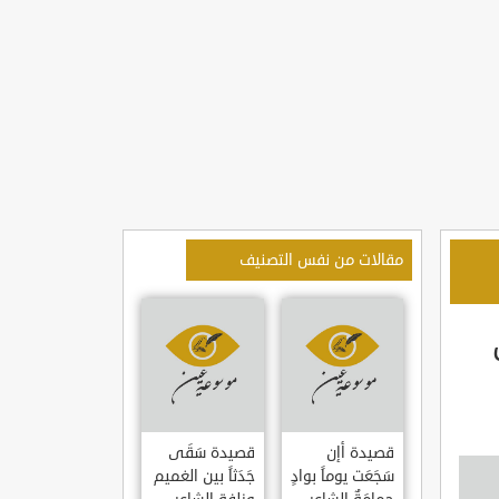
مقالات من نفس التصنيف
قصيدة أإن
قصيدة سَقَى
سَجَعَت يوماً بوادٍ
جَدَثاً بين الغميم