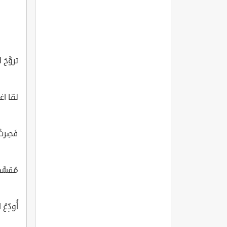
تروَّحَ
لمّا اغ
فَصِرت
مُقسَّ
أُودِّع