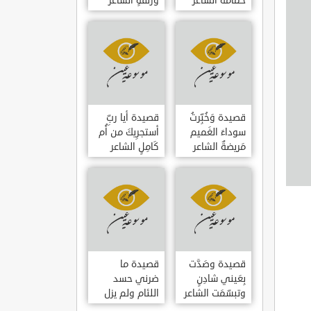
حمامَةٌ الشاعر
وزلفةٍ الشاعر
العوام بن عقبة
العوام بن عقبة
قصيدة وَخُبِّرتُ
قصيدة أيا ربِّ
سوداءَ الغَميم
أستجرِيكَ من أُم
مَريضةٌ الشاعر
كَامِلٍ الشاعر
العوام بن عقبة
العوام بن عقبة
قصيدة وصَدَّت
قصيدة ما
بِعَيني شادِنٍ
ضرني حسد
وتبسّمَت الشاعر
اللئام ولم يزل
العوام بن عقبة
الشاعر عمارة بن