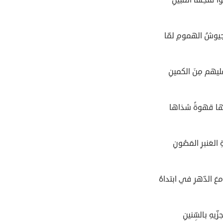
جيوشُ الهمومِ لمّا
يهم مِنَ الكمينِ
ها قهوةً شذاها
العَنبرِ المَصُونِ
عَ الدّهرِ في ابتداهُ
ِيهِ بالسِّنينِ