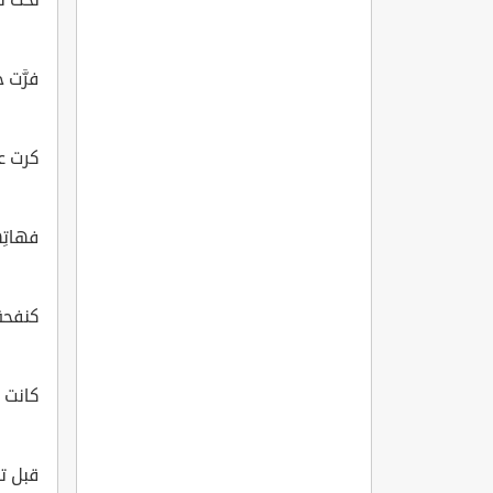
فرَّت 
كرت عل
فهاتِ
كنفحةِ 
كانت م
قبل تجزّ