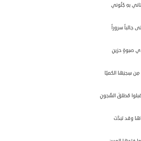
اني بهِ جُنُوني
ى جالباً سروراً
ي صبوةٍ حزينِ
ِن سِجنِها الحُميّا
لوا مُطلقَ السُّجونِ
اها وقد تبدَّت
وا فتحِها المبينِ