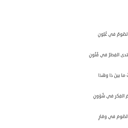
 الصّومُ في غُبُونِ
تدى الفِطرُ في فُنُونِ
ُ ما بينَ ذا وهذا
مَ الفِكرِ في شُؤونِ
ُ الصّومَ في وقارٍ