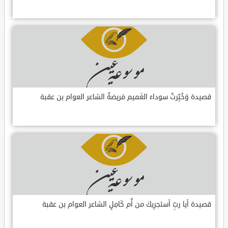
قصيدة وَخُبِّرتُ سوداءَ الغَميم مَريضةٌ الشاعر العوام بن عقبة
قصيدة أيا ربِّ أستجرِيكَ من أُم كَامِلٍ الشاعر العوام بن عقبة