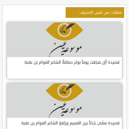
مقالات من نفس التصنيف
قصيدة أإن سَجَعَت يوماً بوادٍ حمامَةٌ الشاعر العوام بن عقبة
قصيدة سَقَى جَدَثاً بين الغميم وزلفةٍ الشاعر العوام بن عقبة