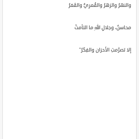
والنهرُ والزهرُ والقُمرِيُّ والقَمَرُ
محاسنٌ، وجلالِ اللهِ ما التأمتْ
إِلا تصرَّمتِ الأَحزان والفِكَرُ"