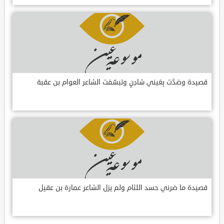
قصيدة وصَدَّت بِعَيني شادِنٍ وتبسّمَت الشاعر العوام بن عقبة
قصيدة ما ضرني حسد اللئام ولم يزل الشاعر عمارة بن عقيل