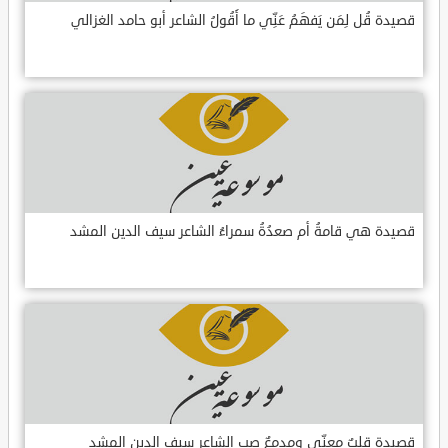
قصيدة قُل لِمَن يَفهَمُ عَنِّي ما أَقُولُ الشاعر أبو حامد الغزالي
قصيدة هي قامةُ أم صعدُةُ سمراءُ الشاعر سيف الدين المشد
قصيدة قلبٌ معنّى ومدمعٌ صب الشاعر سيف الدين المشد