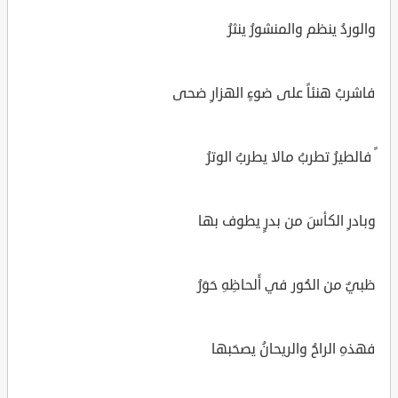
والوردُ ينظم والمنشورُ ينثرُ
فاشربْ هنئاً على ضوءِِ الهزارِ ضحى
ً فالطيرُ تطربُ مالا يطربُ الوترُ
وبادرِ الكأسَ من بدرٍ يطوف بها
ظبيٌ من الحُور في أَلحاظِهِ حَوَرُ
فهذهِ الراحُ والريحانُ يصحَبها