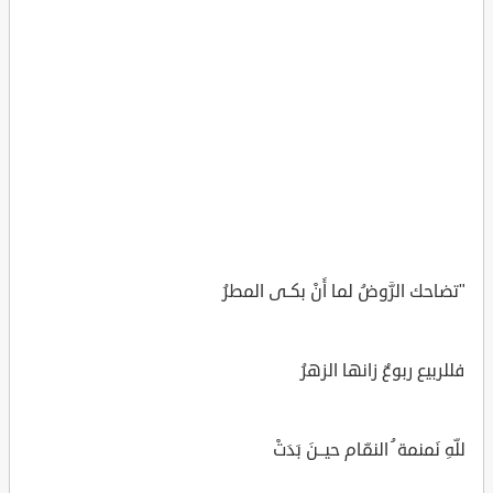
"تضاحك الرَّوضُ لما أَنْ بكـى المطرُ
فللربيع ربوعٌ زانها الزهرُ
للّهِ نَمنمة ُ النمّام حيــنَ بَدَتْ