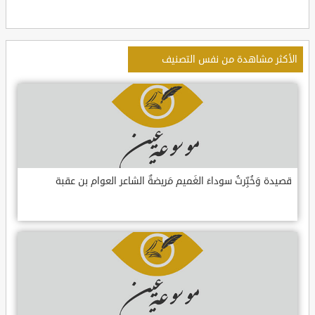
الأكثر مشاهدة من نفس التصنيف
قصيدة وَخُبِّرتُ سوداءَ الغَميم مَريضةٌ الشاعر العوام بن عقبة