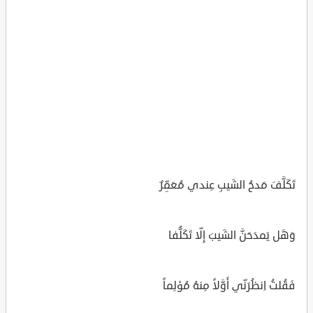
تَكَلَّفَ مَدحُ الشَيبِ عِندي مُعَمِّرٌ
وَهَل يَمدَحَنَّ الشَيبَ إِلّا تَكَلُّفا
فَقُلتُ اِنظُرَنّي أَوَّلاً مِنهُ مُؤلِماً