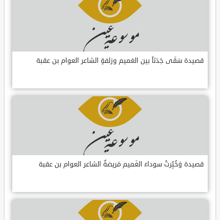
قصيدة سَقَى جَدَثاً بين الغميم وزلفةٍ الشاعر العوام بن عقبة
قصيدة وَخُبِّرتُ سوداءَ الغَميم مَريضةٌ الشاعر العوام بن عقبة