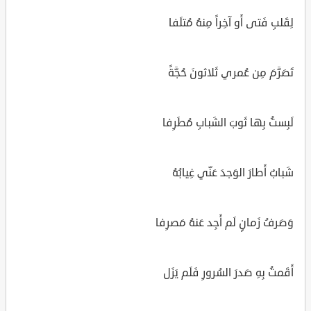
لِقَلبِ فَتى أَو آخِراً مِنهُ مُتلَفا
تَصَرَّمَ مِن عُمري ثَلاثونَ حُجَّةً
لَبِستُ بِها ثَوبَ الشَبابِ مُطَرِفا
شَبابٌ أَطارَ الوَجدَ عَنّي غِيابُهُ
وَصَرفُ زَمانٍ لَم أَجِد عَنهُ مَصرِفا
أَقَمتُ بِهِ صَدرَ السُرورِ فَلَم يَزَل