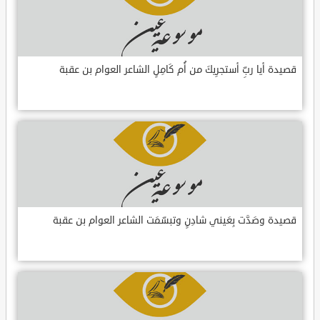
قصيدة أيا ربِّ أستجرِيكَ من أُم كَامِلٍ الشاعر العوام بن عقبة
قصيدة وصَدَّت بِعَيني شادِنٍ وتبسّمَت الشاعر العوام بن عقبة