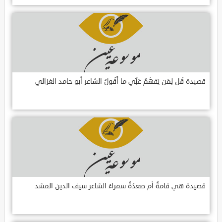
قصيدة قُل لِمَن يَفهَمُ عَنِّي ما أَقُولُ الشاعر أبو حامد الغزالي
قصيدة هي قامةُ أم صعدُةُ سمراءُ الشاعر سيف الدين المشد