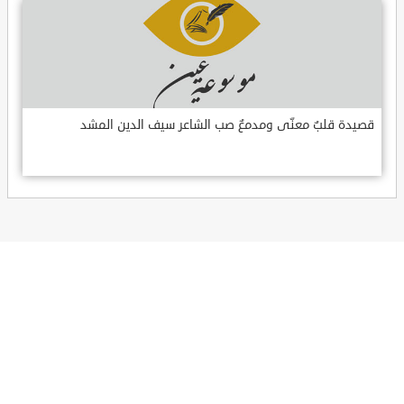
قصيدة قلبٌ معنّى ومدمعٌ صب الشاعر سيف الدين المشد