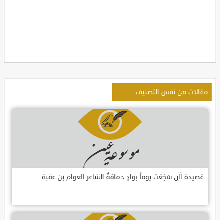
مقالات من نفس التصنيف
قصيدة أإن سَجَعَت يوماً بوادٍ حمامَةٌ الشاعر العوام بن عقبة