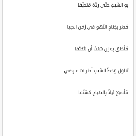
بِهِ الشَيبُ حَتّى رَدَّهُ مُتَحَنِّفا
فَطِر بِجَناحِ اللَهوِ في زَمَنِ الصِبا
فَأَخلِق بِهِ إِن شِئتَ أَن يَتَحَيَّفا
تَناوَلَ وَخطُ الشَيبِ أَطرافَ عارِضي
فَأَصبَحَ لَيلاً بِالصَباحِ مُشَنَّفا