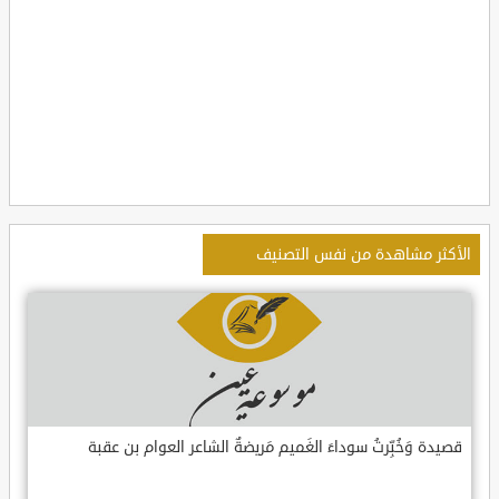
الأكثر مشاهدة من نفس التصنيف
قصيدة وَخُبِّرتُ سوداءَ الغَميم مَريضةٌ الشاعر العوام بن عقبة