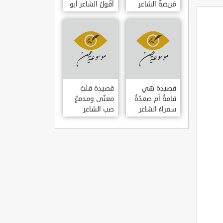
مَريضةٌ الشاعر
أَقُولُ الشاعر أبو
العوام بن عقبة
حامد الغزالي
قصيدة هي
قصيدة قلبٌ
قامةُ أم صعدُةُ
معنّى ومدمعٌ
سمراءُ الشاعر
صب الشاعر
سيف الدين
سيف الدين
المشد
المشد