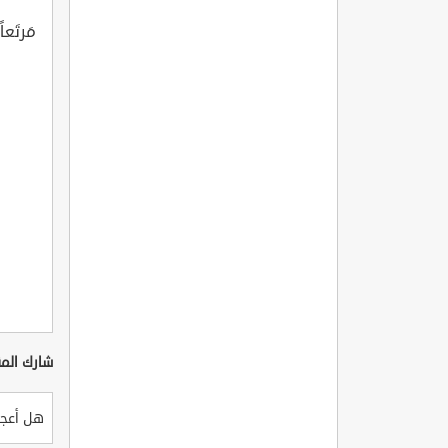
مَرتَعاً
شارك المق
هل أعجب