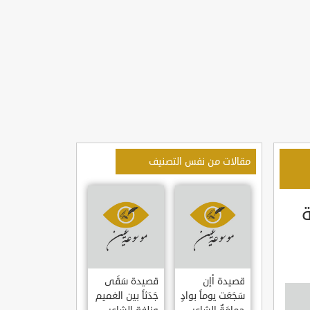
مقالات من نفس التصنيف
قصيدة أإن
قصيدة سَقَى
سَجَعَت يوماً بوادٍ
جَدَثاً بين الغميم