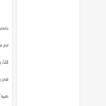
جاءني
لامَ في
قُلْتُ و
هيّ ر
ظبية ٌ