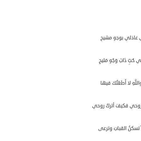
 عاذلي بوجهٍ مشيح
 حُبِّ ذَاتِ وَجْهٍ مَليحِ
اللَّهِ لا أَطَعْتُكَ فيها
وحي فكيفَ أتركُ روحي
 تسكنُ القبابَ وترعى