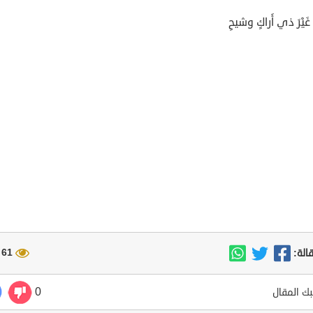
 غَيْرَ ذي أَراكٍ وشيحِ
61 مشاهدة
الة:
0
ك المقال