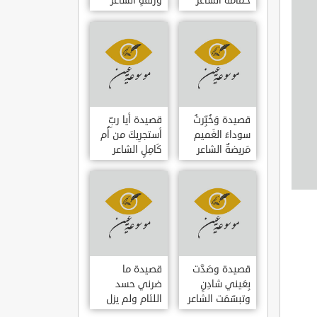
حمامَةٌ الشاعر
وزلفةٍ الشاعر
العوام بن عقبة
العوام بن عقبة
قصيدة وَخُبِّرتُ
قصيدة أيا ربِّ
سوداءَ الغَميم
أستجرِيكَ من أُم
مَريضةٌ الشاعر
كَامِلٍ الشاعر
العوام بن عقبة
العوام بن عقبة
قصيدة وصَدَّت
قصيدة ما
بِعَيني شادِنٍ
ضرني حسد
وتبسّمَت الشاعر
اللئام ولم يزل
العوام بن عقبة
الشاعر عمارة بن