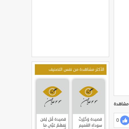
الأكثر مشاهدة من نفس التصنيف
قصيدة وَخُبِّرتُ
قصيدة قُل لِمَن
0
سوداءَ الغَميم
يَفهَمُ عَنِّي ما