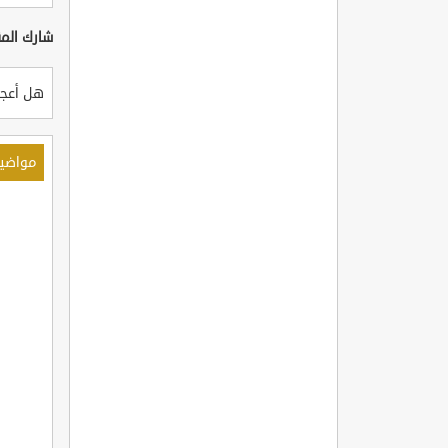
شارك المق
هل أعجب
مواضي