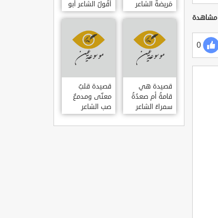
مَريضةٌ الشاعر
أَقُولُ الشاعر أبو
العوام بن عقبة
حامد الغزالي
0
قصيدة هي
قصيدة قلبٌ
قامةُ أم صعدُةُ
معنّى ومدمعٌ
سمراءُ الشاعر
صب الشاعر
سيف الدين
سيف الدين
المشد
المشد