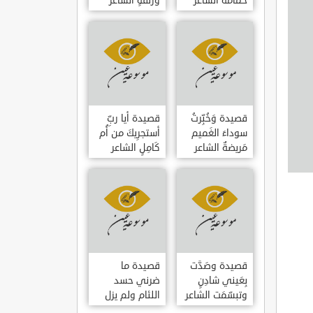
حمامَةٌ الشاعر
وزلفةٍ الشاعر
العوام بن عقبة
العوام بن عقبة
قصيدة وَخُبِّرتُ
قصيدة أيا ربِّ
سوداءَ الغَميم
أستجرِيكَ من أُم
مَريضةٌ الشاعر
كَامِلٍ الشاعر
العوام بن عقبة
العوام بن عقبة
قصيدة وصَدَّت
قصيدة ما
بِعَيني شادِنٍ
ضرني حسد
وتبسّمَت الشاعر
اللئام ولم يزل
العوام بن عقبة
الشاعر عمارة بن