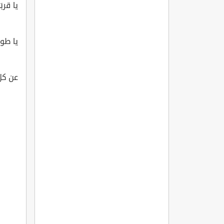
يا قربَ
يا طول
عن كلّ