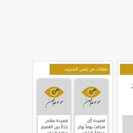
مقالات من نفس التصنيف
قصيدة أإن
قصيدة سَقَى
سَجَعَت يوماً بوادٍ
جَدَثاً بين الغميم