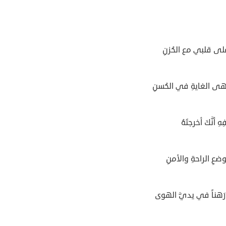
على قلبي مع الحُزنِ
تَهى الغايةِ في الحُسنِ
ِ أنَّكَ أخرجتَهُ
عِ الراحةِ والأمنِ
 رَهناً في يديَّ الهوى