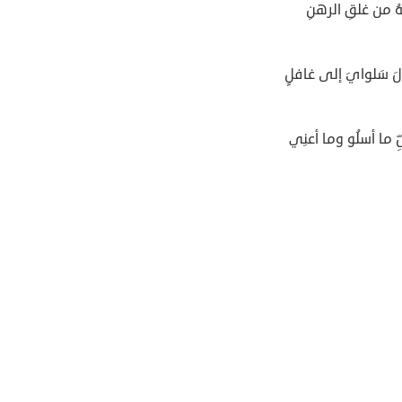
هُ من غلقِ الرهنِ
َ سَلوايَ إلى غافلٍ
ِ ما أسلُو وما أعنِي