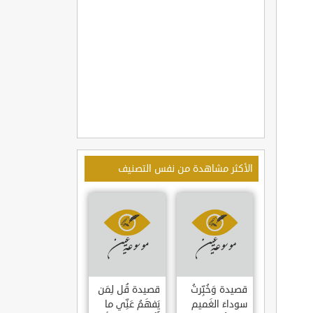
الأكثر مشاهدة من نفس التصنيف
قصيدة وَخُبِّرتُ
قصيدة قُل لِمَن
سوداءَ الغَميم
يَفهَمُ عَنِّي ما