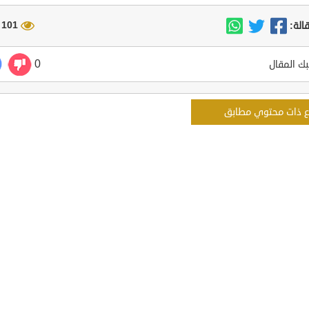
101 مشاهدة
الة:
0
ك المقال
ع ذات محتوي مطابق