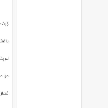
جُرتَ 
يا مُن
لم يكفِه
من موض
فَصارَ