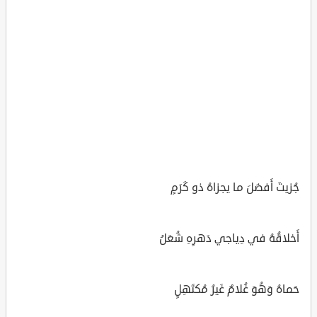
جُزيتَ أَفضَلَ ما يجزاهُ ذو كَرَمٍ
أَخلاقُهُ في دِياجي دَهرِهِ شُعَلُ
حَماهُ وَهُوَ غُلامٌ غَيرُ مُكتَهِلٍ