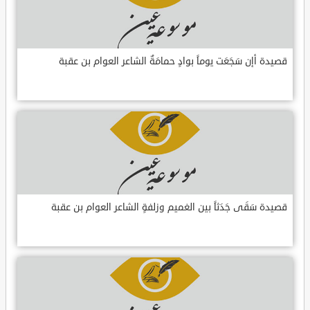
قصيدة أإن سَجَعَت يوماً بوادٍ حمامَةٌ الشاعر العوام بن عقبة
قصيدة سَقَى جَدَثاً بين الغميم وزلفةٍ الشاعر العوام بن عقبة