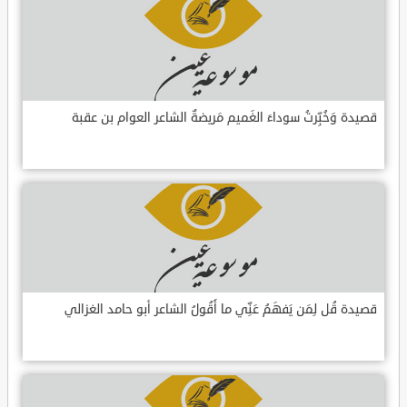
قصيدة وَخُبِّرتُ سوداءَ الغَميم مَريضةٌ الشاعر العوام بن عقبة
قصيدة قُل لِمَن يَفهَمُ عَنِّي ما أَقُولُ الشاعر أبو حامد الغزالي