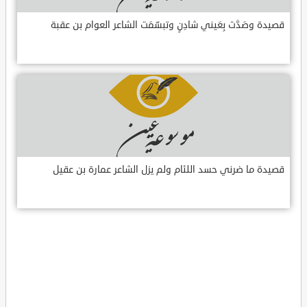
قصيدة وصَدَّت بِعَيني شادِنٍ وتبسّمَت الشاعر العوام بن عقبة
قصيدة ما ضرني حسد اللئام ولم يزل الشاعر عمارة بن عقيل