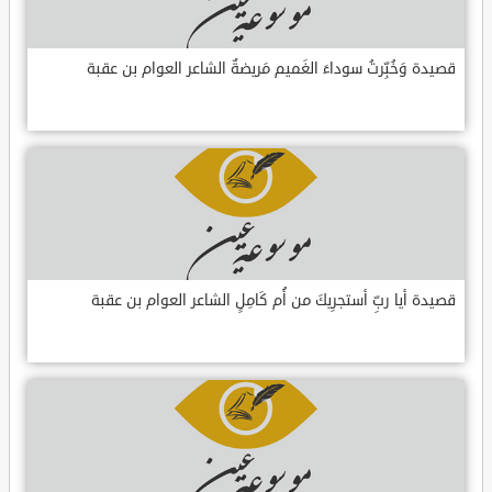
قصيدة وَخُبِّرتُ سوداءَ الغَميم مَريضةٌ الشاعر العوام بن عقبة
قصيدة أيا ربِّ أستجرِيكَ من أُم كَامِلٍ الشاعر العوام بن عقبة