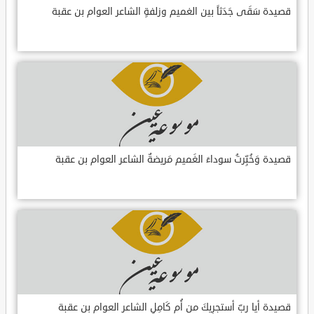
قصيدة سَقَى جَدَثاً بين الغميم وزلفةٍ الشاعر العوام بن عقبة
قصيدة وَخُبِّرتُ سوداءَ الغَميم مَريضةٌ الشاعر العوام بن عقبة
قصيدة أيا ربِّ أستجرِيكَ من أُم كَامِلٍ الشاعر العوام بن عقبة