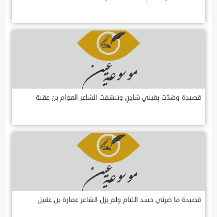
قصيدة وصَدَّت بِعَيني شادِنٍ وتبسّمَت الشاعر العوام بن عقبة
قصيدة ما ضرني حسد اللئام ولم يزل الشاعر عمارة بن عقيل