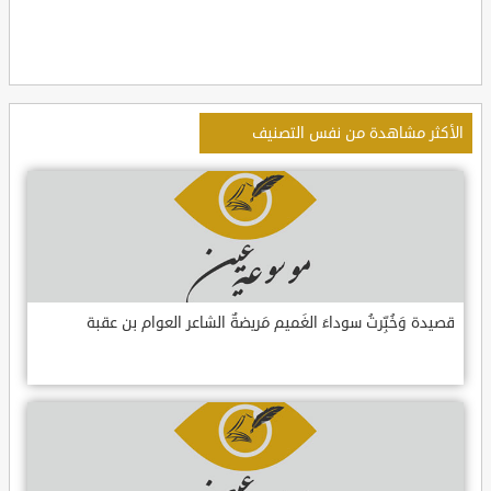
الأكثر مشاهدة من نفس التصنيف
قصيدة وَخُبِّرتُ سوداءَ الغَميم مَريضةٌ الشاعر العوام بن عقبة