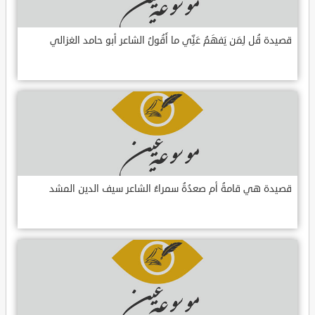
قصيدة قُل لِمَن يَفهَمُ عَنِّي ما أَقُولُ الشاعر أبو حامد الغزالي
قصيدة هي قامةُ أم صعدُةُ سمراءُ الشاعر سيف الدين المشد