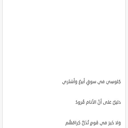
جُلوسِيَ في سوقٍ أَبيعُ وَأَشتَري
دَليلٌ عَلى أَنَّ الأَنامَ قُرودُ
وَلا خَيرَ في قَومٍ تُذَلُّ كِرامُهُم