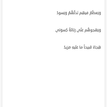
وَيَعظُمُ فيهِم نَذلُهُمُ وَيَسودُ
وَيَهجوهُم عَنّي رَثاثَةُ كِسوَتي
هِجاءً قَبيحاً ما عَلَيهِ مَزيدُ