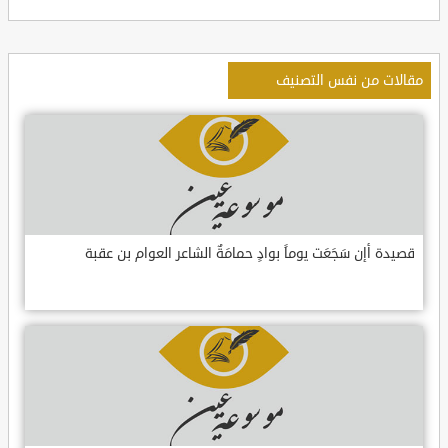
مقالات من نفس التصنيف
قصيدة أإن سَجَعَت يوماً بوادٍ حمامَةٌ الشاعر العوام بن عقبة