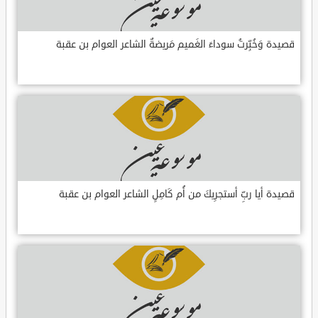
قصيدة وَخُبِّرتُ سوداءَ الغَميم مَريضةٌ الشاعر العوام بن عقبة
قصيدة أيا ربِّ أستجرِيكَ من أُم كَامِلٍ الشاعر العوام بن عقبة