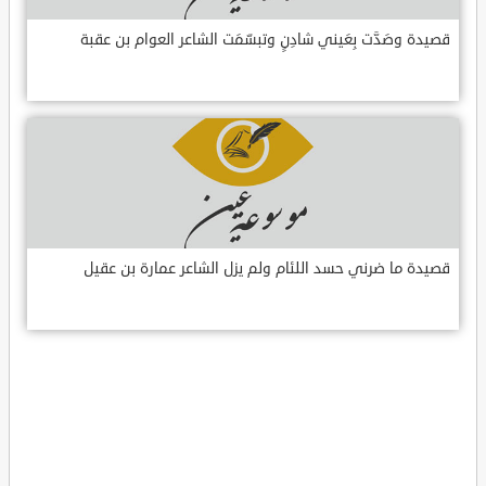
قصيدة وصَدَّت بِعَيني شادِنٍ وتبسّمَت الشاعر العوام بن عقبة
قصيدة ما ضرني حسد اللئام ولم يزل الشاعر عمارة بن عقيل