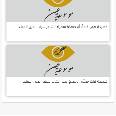
قصيدة هي قامةُ أم صعدُةُ سمراءُ الشاعر سيف الدين المشد
قصيدة قلبٌ معنّى ومدمعٌ صب الشاعر سيف الدين المشد