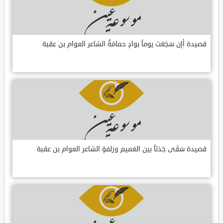
قصيدة أإن سَجَعَت يوماً بوادٍ حمامَةٌ الشاعر العوام بن عقبة
قصيدة سَقَى جَدَثاً بين الغميم وزلفةٍ الشاعر العوام بن عقبة