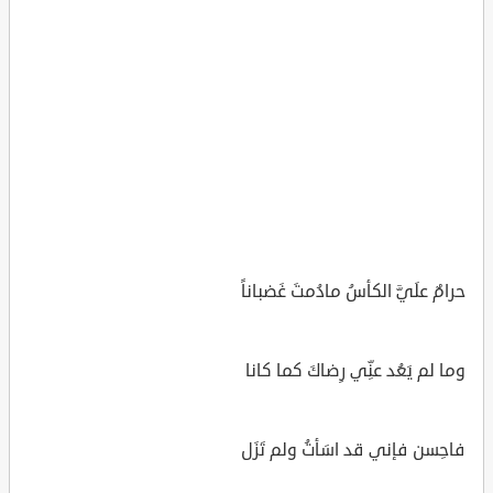
حرامٌ علَيَّ الكأسُ مادُمتَ غَضباناً
وما لم يَعُد عنِّي رِضاكَ كما كانا
فاحِسن فإني قد اسَأتُ ولم تَزَل