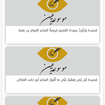
قصيدة وَخُبِّرتُ سوداءَ الغَميم مَريضةٌ الشاعر العوام بن عقبة
قصيدة قُل لِمَن يَفهَمُ عَنِّي ما أَقُولُ الشاعر أبو حامد الغزالي