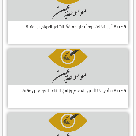
قصيدة أإن سَجَعَت يوماً بوادٍ حمامَةٌ الشاعر العوام بن عقبة
قصيدة سَقَى جَدَثاً بين الغميم وزلفةٍ الشاعر العوام بن عقبة