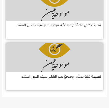
قصيدة هي قامةُ أم صعدُةُ سمراءُ الشاعر سيف الدين المشد
قصيدة قلبٌ معنّى ومدمعٌ صب الشاعر سيف الدين المشد