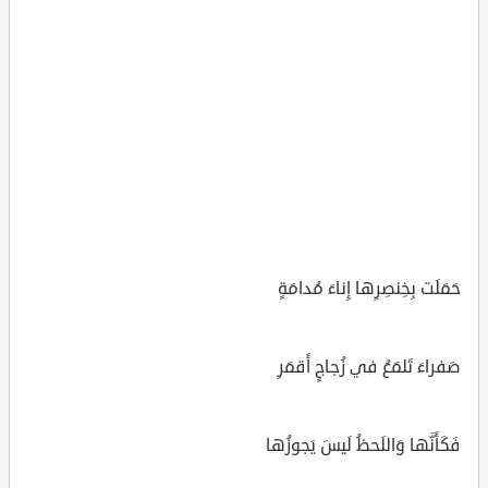
حَمَلَت بِخِنصِرِها إِناءَ مُدامَةٍ
صَفراءَ تَلمَعُ في زُجاجٍ أَقمَرِ
فَكَأَنَّها وَاللَحظُ لَيسَ يَجوزُها