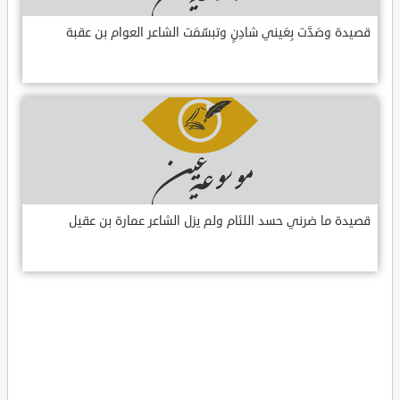
قصيدة وصَدَّت بِعَيني شادِنٍ وتبسّمَت الشاعر العوام بن عقبة
قصيدة ما ضرني حسد اللئام ولم يزل الشاعر عمارة بن عقيل