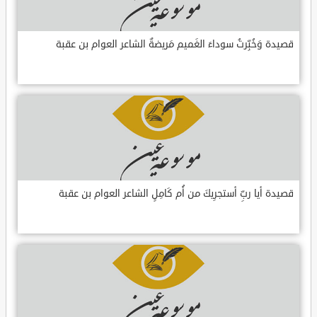
قصيدة وَخُبِّرتُ سوداءَ الغَميم مَريضةٌ الشاعر العوام بن عقبة
قصيدة أيا ربِّ أستجرِيكَ من أُم كَامِلٍ الشاعر العوام بن عقبة