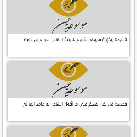
قصيدة وَخُبِّرتُ سوداءَ الغَميم مَريضةٌ الشاعر العوام بن عقبة
قصيدة قُل لِمَن يَفهَمُ عَنِّي ما أَقُولُ الشاعر أبو حامد الغزالي