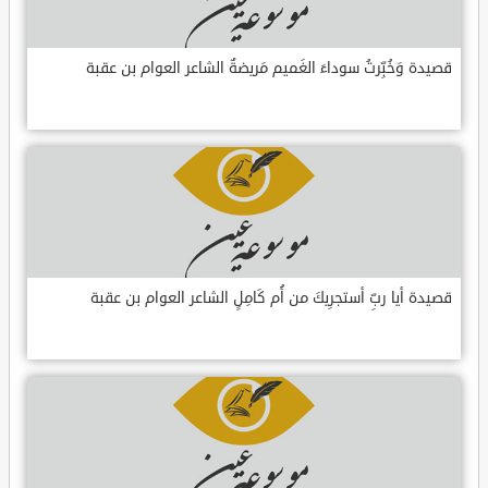
قصيدة وَخُبِّرتُ سوداءَ الغَميم مَريضةٌ الشاعر العوام بن عقبة
قصيدة أيا ربِّ أستجرِيكَ من أُم كَامِلٍ الشاعر العوام بن عقبة