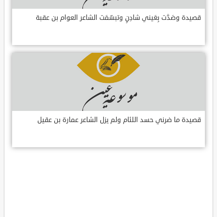
قصيدة وصَدَّت بِعَيني شادِنٍ وتبسّمَت الشاعر العوام بن عقبة
قصيدة ما ضرني حسد اللئام ولم يزل الشاعر عمارة بن عقيل