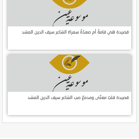
قصيدة هي قامةُ أم صعدُةُ سمراءُ الشاعر سيف الدين المشد
قصيدة قلبٌ معنّى ومدمعٌ صب الشاعر سيف الدين المشد