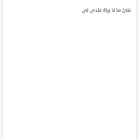
عليَّ ما لا يَراهُ عَبْدي لي