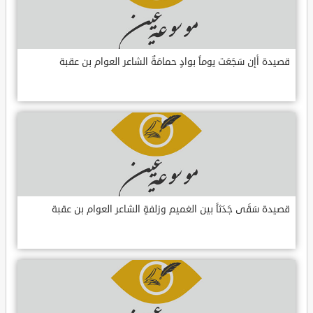
قصيدة أإن سَجَعَت يوماً بوادٍ حمامَةٌ الشاعر العوام بن عقبة
قصيدة سَقَى جَدَثاً بين الغميم وزلفةٍ الشاعر العوام بن عقبة