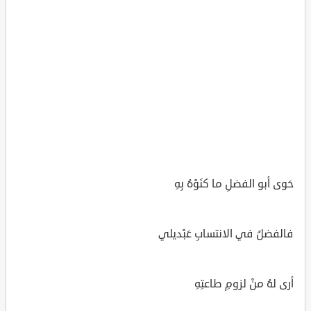
حَوى أبو الفضلِ ما كنَوْهُ بِهِ
فالفضلُ في الانتسابِ عَبْديلي
أرى لهُ منْ لزومِ طاعتِهِ