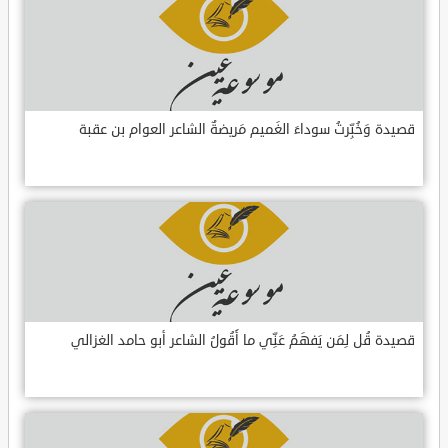
قصيدة وَخُبِّرتُ سوداءَ الغَميم مَريضةٌ الشاعر العوام بن عقبة
قصيدة قُل لِمَن يَفهَمُ عَنِّي ما أَقُولُ الشاعر أبو حامد الغزالي