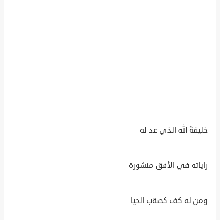
خليفةَ الله الذي عد له
راياته في الأفق منشورة
ومن له كف كصةب الحيا