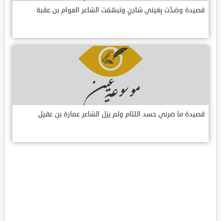
قصيدة وصَدَّت بِعَيني شادِنٍ وتبسّمَت الشاعر العوام بن عقبة
قصيدة ما ضرني حسد اللئام ولم يزل الشاعر عمارة بن عقيل