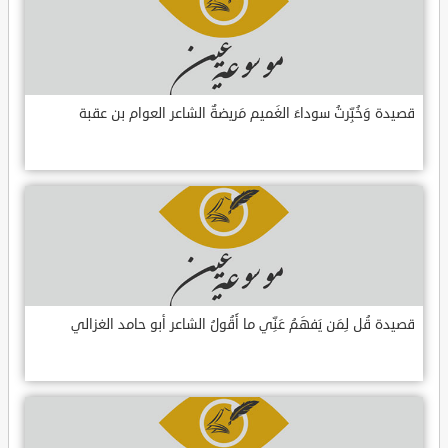
قصيدة وَخُبِّرتُ سوداءَ الغَميم مَريضةٌ الشاعر العوام بن عقبة
قصيدة قُل لِمَن يَفهَمُ عَنِّي ما أَقُولُ الشاعر أبو حامد الغزالي