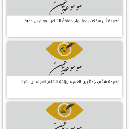
قصيدة أإن سَجَعَت يوماً بوادٍ حمامَةٌ الشاعر العوام بن عقبة
قصيدة سَقَى جَدَثاً بين الغميم وزلفةٍ الشاعر العوام بن عقبة