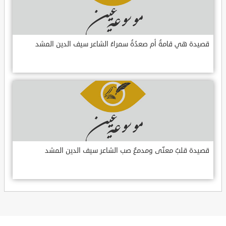
قصيدة هي قامةُ أم صعدُةُ سمراءُ الشاعر سيف الدين المشد
قصيدة قلبٌ معنّى ومدمعٌ صب الشاعر سيف الدين المشد