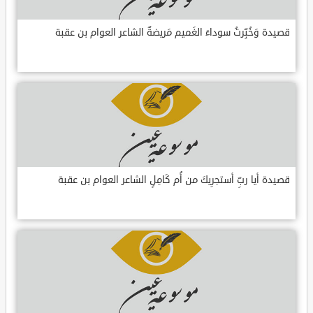
قصيدة وَخُبِّرتُ سوداءَ الغَميم مَريضةٌ الشاعر العوام بن عقبة
قصيدة أيا ربِّ أستجرِيكَ من أُم كَامِلٍ الشاعر العوام بن عقبة