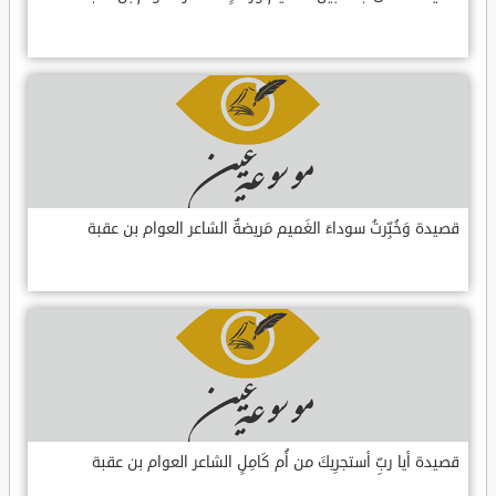
قصيدة وَخُبِّرتُ سوداءَ الغَميم مَريضةٌ الشاعر العوام بن عقبة
قصيدة أيا ربِّ أستجرِيكَ من أُم كَامِلٍ الشاعر العوام بن عقبة