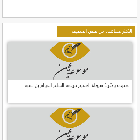
الأكثر مشاهدة من نفس التصنيف
قصيدة وَخُبِّرتُ سوداءَ الغَميم مَريضةٌ الشاعر العوام بن عقبة