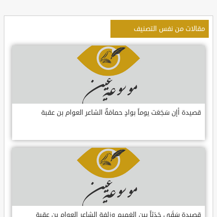
مقالات من نفس التصنيف
قصيدة أإن سَجَعَت يوماً بوادٍ حمامَةٌ الشاعر العوام بن عقبة
قصيدة سَقَى جَدَثاً بين الغميم وزلفةٍ الشاعر العوام بن عقبة