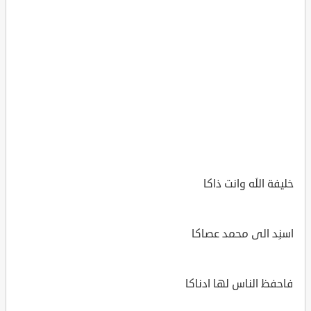
خليفة اللَه وانت ذاكا
اسنِد الى محمد عصاكا
فاحفظ الناس لها ادناكا