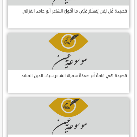
قصيدة قُل لِمَن يَفهَمُ عَنِّي ما أَقُولُ الشاعر أبو حامد الغزالي
قصيدة هي قامةُ أم صعدُةُ سمراءُ الشاعر سيف الدين المشد