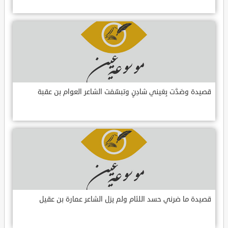
قصيدة وصَدَّت بِعَيني شادِنٍ وتبسّمَت الشاعر العوام بن عقبة
قصيدة ما ضرني حسد اللئام ولم يزل الشاعر عمارة بن عقيل