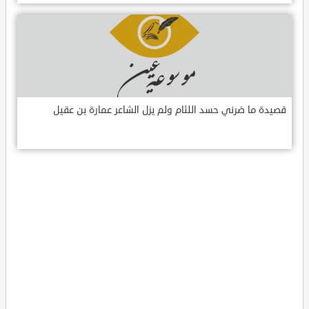
قصيدة ما ضرني حسد اللئام ولم يزل الشاعر عمارة بن عقيل