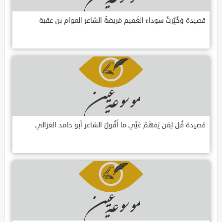
قصيدة وَخُبِّرتُ سوداءَ الغَميم مَريضةٌ الشاعر العوام بن عقبة
قصيدة قُل لِمَن يَفهَمُ عَنِّي ما أَقُولُ الشاعر أبو حامد الغزالي