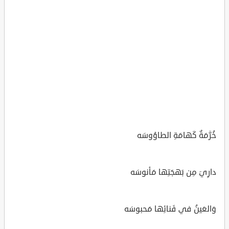
خُرَّمَةٌ كَهامَةِ الطاوُوسَه
دارِيَ مِن بَهجَتِها مَأنوسَه
وَالعَينُ في فَنائِها مَحبوسَه