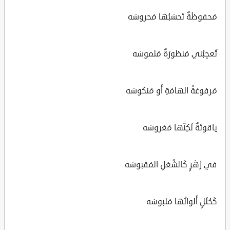
مَحفوظَةٌ تَحسَبُها مَحروسَه
تُعجِبُني مَنظورَةٌ مَلموسَه
مَرفوعَةُ الهامَةِ أَو مَنكوسَه
ياقوتَةٌ لَكِنَّها مَغروسَه
في زَهَرٍ كَالشُعَلِ المَقبوسَه
كَحُلَلٍ أَلوانُها مَلبوسَه