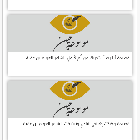
قصيدة أيا ربِّ أستجرِيكَ من أُم كَامِلٍ الشاعر العوام بن عقبة
قصيدة وصَدَّت بِعَيني شادِنٍ وتبسّمَت الشاعر العوام بن عقبة