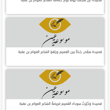
قصيدة أإن سَجَعَت يوماً بوادٍ حمامَةٌ الشاعر العوام بن عقبة
قصيدة سَقَى جَدَثاً بين الغميم وزلفةٍ الشاعر العوام بن عقبة
قصيدة وَخُبِّرتُ سوداءَ الغَميم مَريضةٌ الشاعر العوام بن عقبة