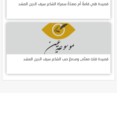
قصيدة هي قامةُ أم صعدُةُ سمراءُ الشاعر سيف الدين المشد
قصيدة قلبٌ معنّى ومدمعٌ صب الشاعر سيف الدين المشد