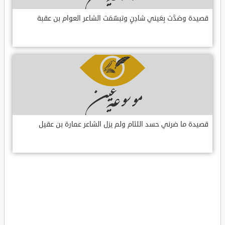
قصيدة وصَدَّت بِعَيني شادِنٍ وتبسّمَت الشاعر العوام بن عقبة
قصيدة ما ضرني حسد اللئام ولم يزل الشاعر عمارة بن عقيل