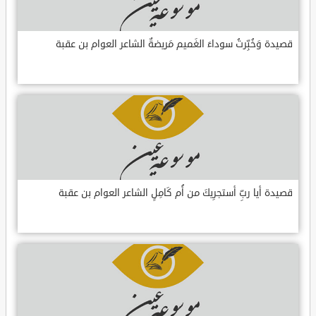
قصيدة وَخُبِّرتُ سوداءَ الغَميم مَريضةٌ الشاعر العوام بن عقبة
قصيدة أيا ربِّ أستجرِيكَ من أُم كَامِلٍ الشاعر العوام بن عقبة