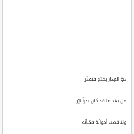
دبَّ العِذار بخَدِّهِ فتعذّرا
من بعَد ما قد كان بدراً نيِّرا
وتناقصت أَحوالُهُ فكـأَنَّه