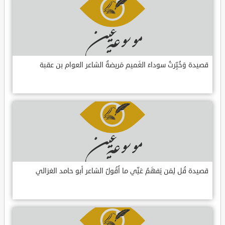
قصيدة وَخُبِّرتُ سوداءَ الغَميم مَريضةٌ الشاعر العوام بن عقبة
قصيدة قُل لِمَن يَفهَمُ عَنِّي ما أَقُولُ الشاعر أبو حامد الغزالي