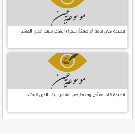
قصيدة هي قامةُ أم صعدُةُ سمراءُ الشاعر سيف الدين المشد
قصيدة قلبٌ معنّى ومدمعٌ صب الشاعر سيف الدين المشد