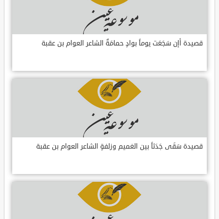
قصيدة أإن سَجَعَت يوماً بوادٍ حمامَةٌ الشاعر العوام بن عقبة
قصيدة سَقَى جَدَثاً بين الغميم وزلفةٍ الشاعر العوام بن عقبة