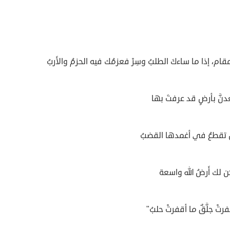
لمقام، إذا ما ساءكَ الطلبُ وسِرْ فعزمُك فيه الحزمُ والأَربُ
دنَّ بأرضٍ قد عرفتَ بها
تقطعُ في أغمدها القضبُ
كن لك أَرضُ الله واسعة
فرتْ جلَّقٌ ما أقفرتْ حلبُ"