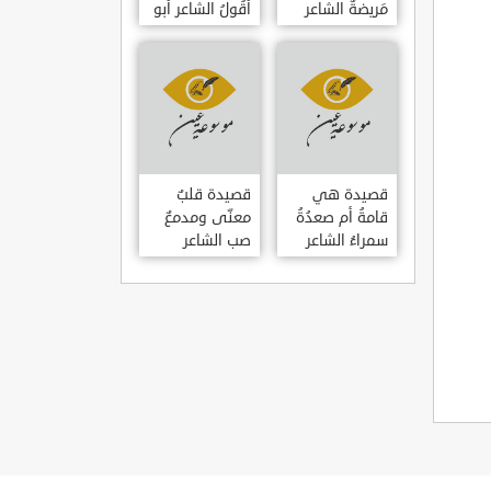
مَريضةٌ الشاعر
أَقُولُ الشاعر أبو
العوام بن عقبة
حامد الغزالي
قصيدة هي
قصيدة قلبٌ
قامةُ أم صعدُةُ
معنّى ومدمعٌ
سمراءُ الشاعر
صب الشاعر
سيف الدين
سيف الدين
المشد
المشد