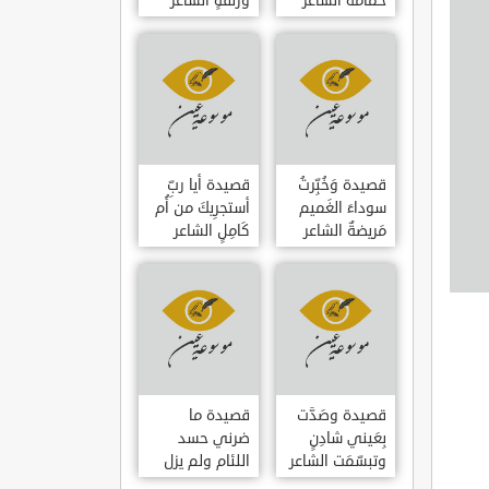
حمامَةٌ الشاعر
وزلفةٍ الشاعر
العوام بن عقبة
العوام بن عقبة
قصيدة وَخُبِّرتُ
قصيدة أيا ربِّ
سوداءَ الغَميم
أستجرِيكَ من أُم
مَريضةٌ الشاعر
كَامِلٍ الشاعر
العوام بن عقبة
العوام بن عقبة
قصيدة وصَدَّت
قصيدة ما
بِعَيني شادِنٍ
ضرني حسد
وتبسّمَت الشاعر
اللئام ولم يزل
العوام بن عقبة
الشاعر عمارة بن