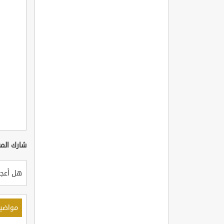
شارك المق
هل أعجب
مواضي