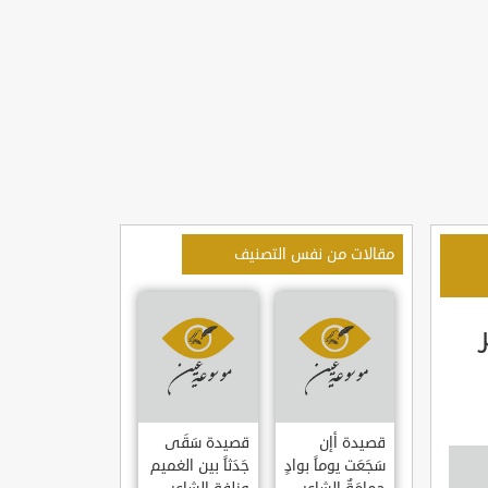
مقالات من نفس التصنيف
قصيدة أإن
قصيدة سَقَى
سَجَعَت يوماً بوادٍ
جَدَثاً بين الغميم