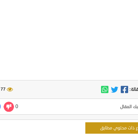
77 مشاهدة
الة:
0
ك المقال
ع ذات محتوي مطابق