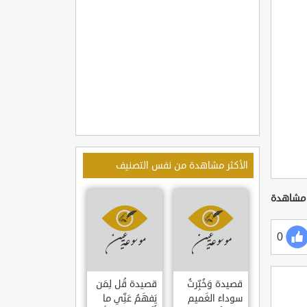
الأكثر مشاهدة من نفس التصنيف
0
قصيدة وَخُبِّرتُ
قصيدة قُل لِمَن
سوداءَ الغَميم
يَفهَمُ عَنِّي ما