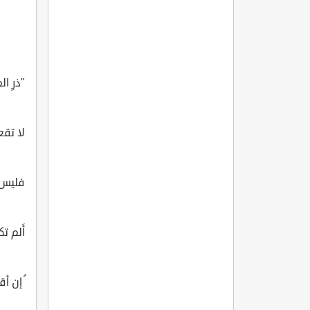
"ذرِ ا
لا تقع
فليس 
أَلم ت
ً إن أق