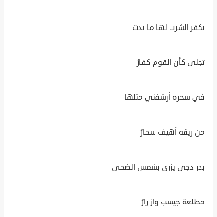
يكفر الشرب لها ما بدت
تجلى كأن القوم كفارُ
في سحره أرشفني مثلها
من ريقه أهيف سحارُ
بدر دجى يزرى بشمس الضحى
مطلعة جيسب واز رارُ