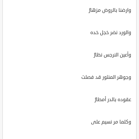
وارضنا بالروض مزهارُ
والورد نضر خجل خده
وأعين النرجس نظارُ
وجوهر المنثور قد فصلت
عقوده بالدر أمطارُ
وكلما مر نسيم على