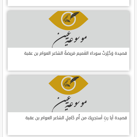
قصيدة وَخُبِّرتُ سوداءَ الغَميم مَريضةٌ الشاعر العوام بن عقبة
قصيدة أيا ربِّ أستجرِيكَ من أُم كَامِلٍ الشاعر العوام بن عقبة