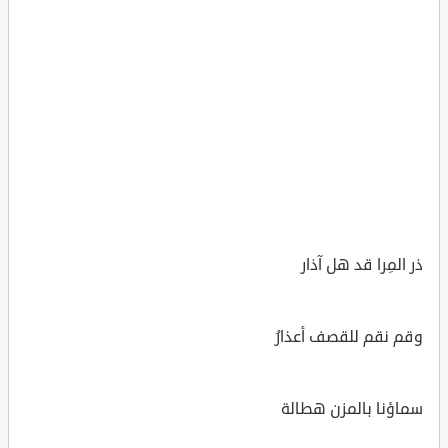
ذر المِرا قد هل آذار
وقم نقم للقصف أعذارُ
سماؤنا بالمزن هطالة