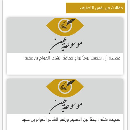
مقالات من نفس التصنيف
قصيدة أإن سَجَعَت يوماً بوادٍ حمامَةٌ الشاعر العوام بن عقبة
قصيدة سَقَى جَدَثاً بين الغميم وزلفةٍ الشاعر العوام بن عقبة