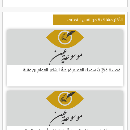
الأكثر مشاهدة من نفس التصنيف
قصيدة وَخُبِّرتُ سوداءَ الغَميم مَريضةٌ الشاعر العوام بن عقبة