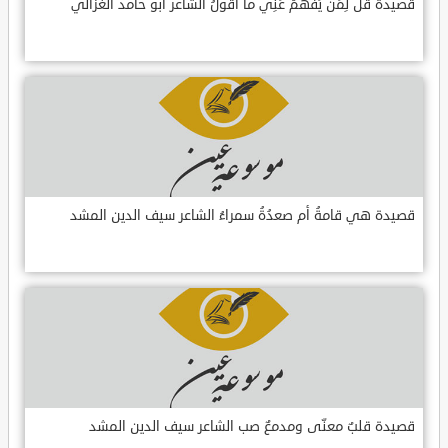
قصيدة قُل لِمَن يَفهَمُ عَنِّي ما أَقُولُ الشاعر أبو حامد الغزالي
قصيدة هي قامةُ أم صعدُةُ سمراءُ الشاعر سيف الدين المشد
قصيدة قلبٌ معنّى ومدمعٌ صب الشاعر سيف الدين المشد