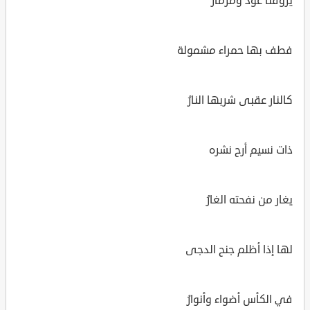
يروقنا عود ومزمارُ
فطف بها حمراء مشمولة
كالنار عقبى شربها النارُ
ذات نسيم أرح نشره
يغار من نفحته الغارُ
لها إذا أظلم جنح الدجى
في الكأس أضواء وأنوارُ