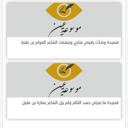
قصيدة وصَدَّت بِعَيني شادِنٍ وتبسّمَت الشاعر العوام بن عقبة
قصيدة ما ضرني حسد اللئام ولم يزل الشاعر عمارة بن عقيل