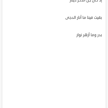
إذ كان جل الذخر دينارُ
بقيت فينا ما أنار الدجى
بدر وما أزهر نوار