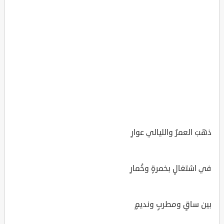
ذهبَ العمرُ والليالي عوارِ
في اشتغالٍ بخمرةٍ وخُمارِ
بين ساقٍ ومطربٍ ونديمٍ