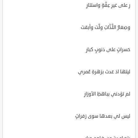
رِ على غيرِ عِفَّةٍ واستتارِ
وصِغارُ اللَّذَّاتِ ولَّت وأبقت
حَسراتٍ على ذنوبٍ كبارِ
ليتها اذ عَدت بزهرةِ عُمري
لم تؤدني بباهظِ الأوزارِ
ليس لي بعدها سوى زفراتٍ