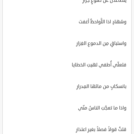
يتصاعدنَ عن ضلوعٍ حِرارِ
وسُهادٍ اذا اللَّواحظُ أغفت
واستباقٍ مِن الدموعِ الغِزارِ
فلعلّي أُطفي لهيبَ الخطايا
بانسكابٍ من مائها المِدرارِ
واذا ما تعجَّبَ الناسُ منّي
قلتُ قولاً فصلاً بغيرِ اعتذارِ