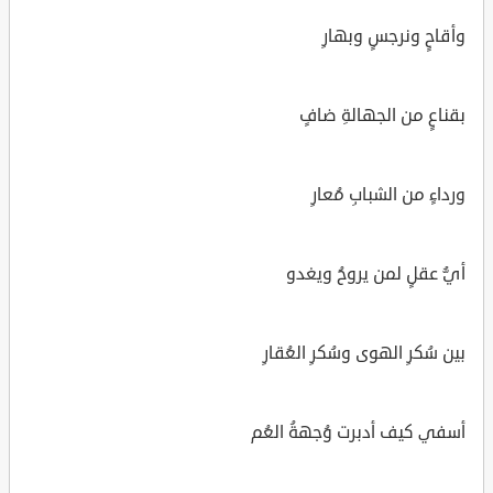
وأقاحٍ ونرجسٍ وبهارِ
بقناعٍ من الجهالةِ ضافٍ
ورداءٍ من الشبابِ مُعارِ
أيُّ عقلٍ لمن يروحُ ويغدو
بين سُكرِ الهوى وسُكرِ العُقارِ
أسفي كيف أدبرت وُجهةُ العُم