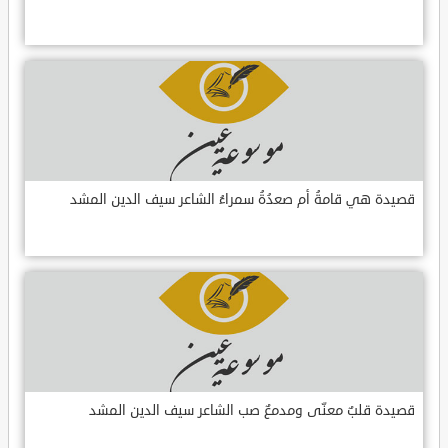
قصيدة هي قامةُ أم صعدُةُ سمراءُ الشاعر سيف الدين المشد
قصيدة قلبٌ معنّى ومدمعٌ صب الشاعر سيف الدين المشد