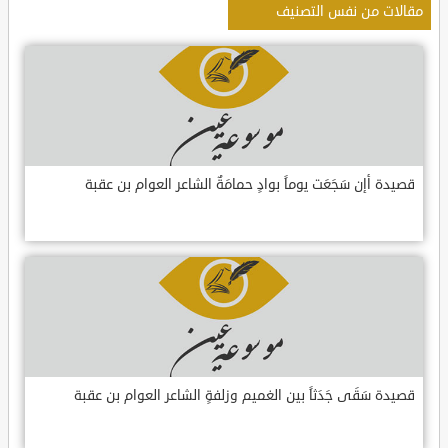
مقالات من نفس التصنيف
قصيدة أإن سَجَعَت يوماً بوادٍ حمامَةٌ الشاعر العوام بن عقبة
قصيدة سَقَى جَدَثاً بين الغميم وزلفةٍ الشاعر العوام بن عقبة