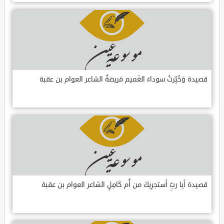
قصيدة وَخُبِّرتُ سوداءَ الغَميم مَريضةٌ الشاعر العوام بن عقبة
قصيدة أيا ربِّ أستجرِيكَ من أُم كَامِلٍ الشاعر العوام بن عقبة