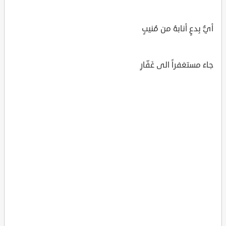
أيُّ بِدعٍ أنابهُ من مُنيبٍ
جاءَ مستغفراً الى غَفّارِ