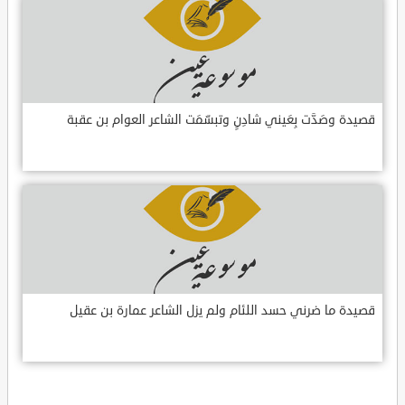
قصيدة وصَدَّت بِعَيني شادِنٍ وتبسّمَت الشاعر العوام بن عقبة
قصيدة ما ضرني حسد اللئام ولم يزل الشاعر عمارة بن عقيل