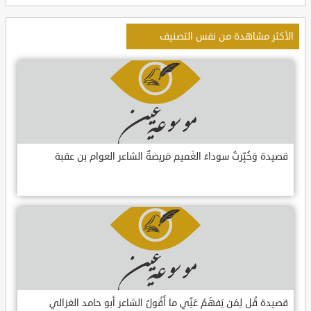
الأكثر مشاهدة من نفس التصنيف
قصيدة وَخُبِّرتُ سوداءَ الغَميم مَريضةٌ الشاعر العوام بن عقبة
قصيدة قُل لِمَن يَفهَمُ عَنِّي ما أَقُولُ الشاعر أبو حامد الغزالي