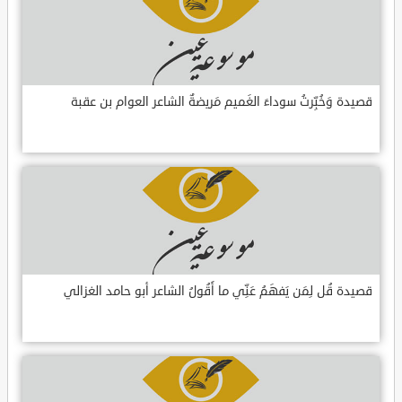
قصيدة وَخُبِّرتُ سوداءَ الغَميم مَريضةٌ الشاعر العوام بن عقبة
قصيدة قُل لِمَن يَفهَمُ عَنِّي ما أَقُولُ الشاعر أبو حامد الغزالي