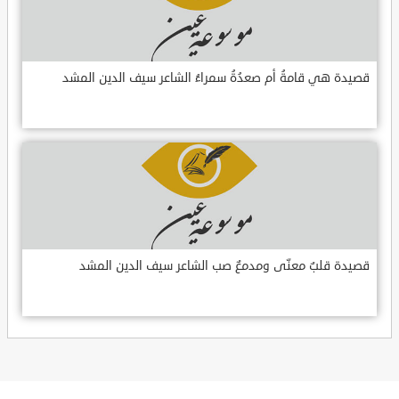
قصيدة هي قامةُ أم صعدُةُ سمراءُ الشاعر سيف الدين المشد
قصيدة قلبٌ معنّى ومدمعٌ صب الشاعر سيف الدين المشد