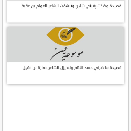
قصيدة وصَدَّت بِعَيني شادِنٍ وتبسّمَت الشاعر العوام بن عقبة
قصيدة ما ضرني حسد اللئام ولم يزل الشاعر عمارة بن عقيل