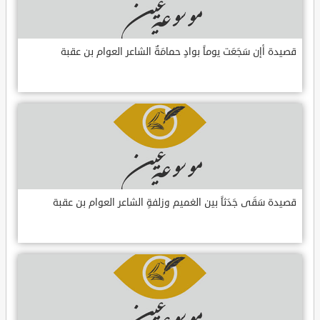
قصيدة أإن سَجَعَت يوماً بوادٍ حمامَةٌ الشاعر العوام بن عقبة
قصيدة سَقَى جَدَثاً بين الغميم وزلفةٍ الشاعر العوام بن عقبة