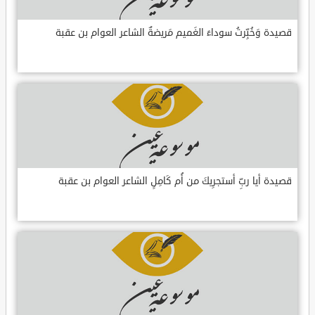
قصيدة وَخُبِّرتُ سوداءَ الغَميم مَريضةٌ الشاعر العوام بن عقبة
قصيدة أيا ربِّ أستجرِيكَ من أُم كَامِلٍ الشاعر العوام بن عقبة