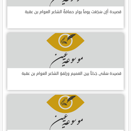
قصيدة أإن سَجَعَت يوماً بوادٍ حمامَةٌ الشاعر العوام بن عقبة
قصيدة سَقَى جَدَثاً بين الغميم وزلفةٍ الشاعر العوام بن عقبة