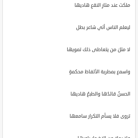
ملكت عند مثارِ النقعِ هاديها
ليعلم الناس أنَي شاعر بطل
لا مثلَ من يتعاطى ذلك تمويها
واسمع بمطربة الألفاظ محكمةٍ
الحسنُ قائدُها والطبعُ هاديها
تروى فلا يسأم التكرار سامعها