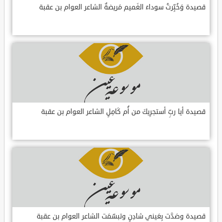
قصيدة وَخُبِّرتُ سوداءَ الغَميم مَريضةٌ الشاعر العوام بن عقبة
قصيدة أيا ربِّ أستجرِيكَ من أُم كَامِلٍ الشاعر العوام بن عقبة
قصيدة وصَدَّت بِعَيني شادِنٍ وتبسّمَت الشاعر العوام بن عقبة