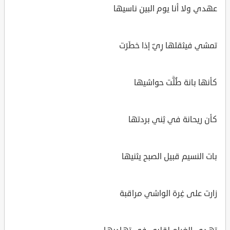
عهدي ولا أنا يوم البين ناسيها
تمشي فيثقلها رِيّ إذا خطَرَت
كأنها بانة طُلَّت حواشيها
كأن ريحانة في ثِني بردتها
بات النسيم قبيل الصبح يثنيها
زارت على غِرة الواشي مراقبة