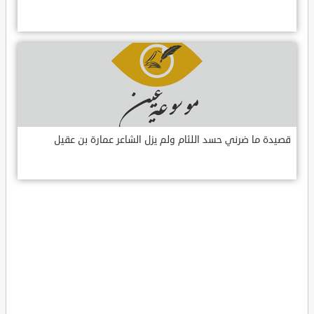
قصيدة ما ضرني حسد اللئام ولم يزل الشاعر عمارة بن عقيل