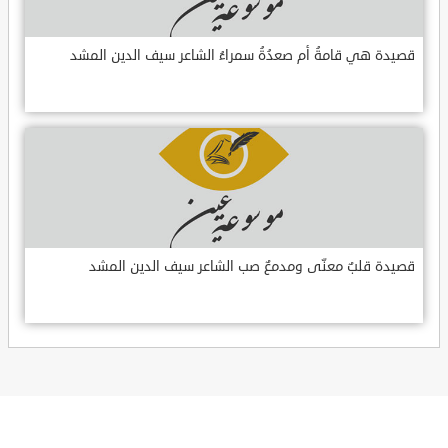
قصيدة هي قامةُ أم صعدُةُ سمراءُ الشاعر سيف الدين المشد
قصيدة قلبٌ معنّى ومدمعٌ صب الشاعر سيف الدين المشد