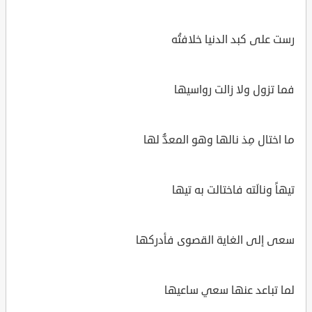
رست على كبد الدنيا خلافتُه
فما تزول ولا زالت رواسيها
ما اختال مِذ نالها وهو المعدُّ لها
تيهاً ونالَته فاختالت به تيها
سعى إلى الغاية القصوى فأدركها
لما تباعد عنها سعي ساعيها