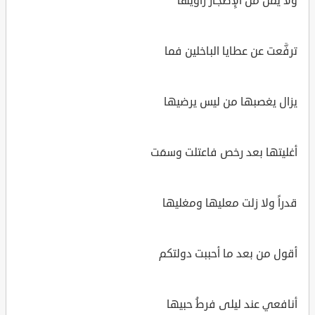
ولا يملّ من الإِضجار راويها
ترفَّعت عن عطايا الباخلين فما
يزال يغصبها من ليس يرضيها
أغليتها بعد رخص فاعتلت وسمَت
قدراً ولا زلت معليها ومغليها
أقول من بعد ما أحببت دولتكم
أنافعي عند ليلى فرطُ حبيها