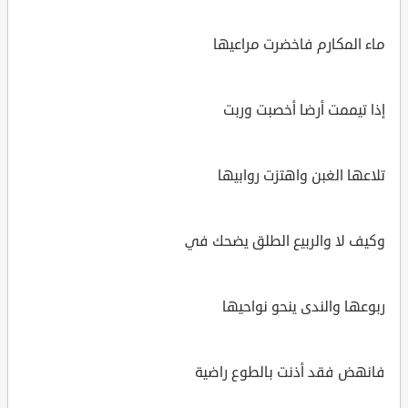
ماء المكارم فاخضرت مراعيها
إذا تيممت أرضا أخصبت وربت
تلاعها الغبن واهتزت روابيها
وكيف لا والربيع الطلق يضحك في
ربوعها والندى ينحو نواحيها
فانهض فقد أذنت بالطوع راضية