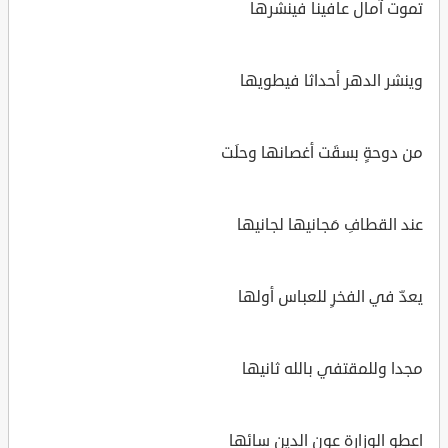
تموت آمال عافينا فينشرها
وينشر الدهر أحداثا فيطويها
من دوحةٍ بسقَت أغصانها وحلَت
عند القطافِ مَجانيها لجانيها
يعدّ في الفخرِ للعباس أولها
مجدا وللمقتفي بالله ثانيها
اعطو الوزارة عون الدين سائها