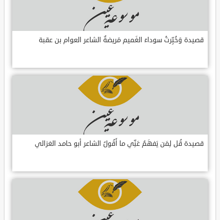
قصيدة وَخُبِّرتُ سوداءَ الغَميم مَريضةٌ الشاعر العوام بن عقبة
قصيدة قُل لِمَن يَفهَمُ عَنِّي ما أَقُولُ الشاعر أبو حامد الغزالي