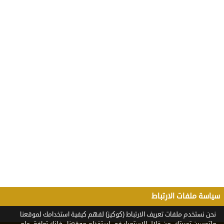
سياسة ملفات الارتباط
نحن نستخدم ملفات تعريف الارتباط (كوكيز) لفهم كيفية استخدامك لموقعنا