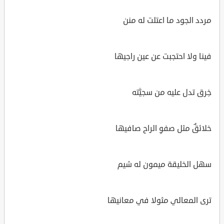
مردد الجود ما اعتلت له منن
فينا ولا احتجبت عن عين راجيها
خِرق تدل عليه من سجيَّته
خلائقٌ مثل صفوِ الراح صافيها
سهل الخليقة ميمون له شيم
ترى المعالي مثولا في معانيها