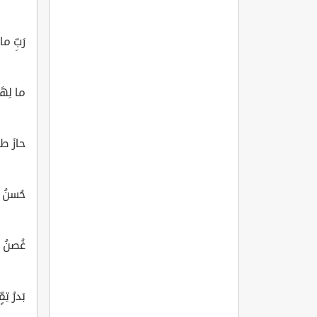
رَبِّ 
ما لِهَ
حازَ ط
حُسنُ 
غُصنُ با
بَدرُ تِ