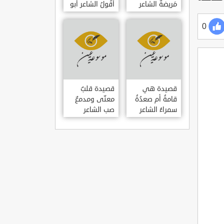
مَريضةٌ الشاعر
أَقُولُ الشاعر أبو
العوام بن عقبة
حامد الغزالي
0
قصيدة هي
قصيدة قلبٌ
قامةُ أم صعدُةُ
معنّى ومدمعٌ
سمراءُ الشاعر
صب الشاعر
سيف الدين
سيف الدين
المشد
المشد