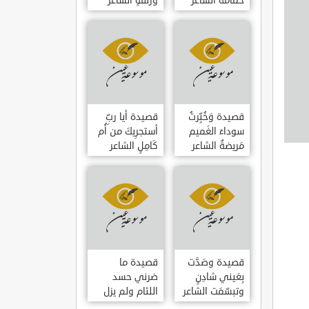
حمامَةٌ الشاعر
وزلفةٍ الشاعر
العوام بن عقبة
العوام بن عقبة
قصيدة وَخُبِّرتُ
قصيدة أيا ربِّ
سوداءَ الغَميم
أستجرِيكَ من أُم
مَريضةٌ الشاعر
كَامِلٍ الشاعر
العوام بن عقبة
العوام بن عقبة
قصيدة وصَدَّت
قصيدة ما
بِعَيني شادِنٍ
ضرني حسد
وتبسّمَت الشاعر
اللئام ولم يزل
العوام بن عقبة
الشاعر عمارة بن