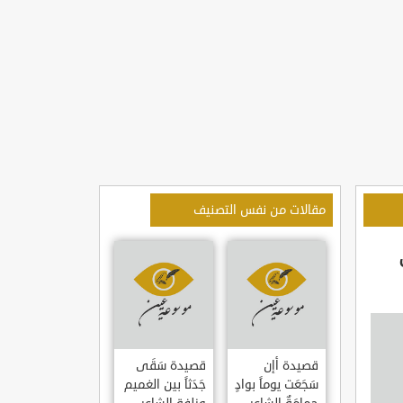
مقالات من نفس التصنيف
قصيدة أإن
قصيدة سَقَى
سَجَعَت يوماً بوادٍ
جَدَثاً بين الغميم