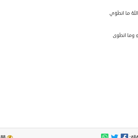
للَهُ ما انطَوَي
هِ وما انطَوى
88 مشاهدة
الة: