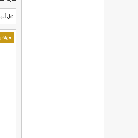
هل أعجب
مواضي