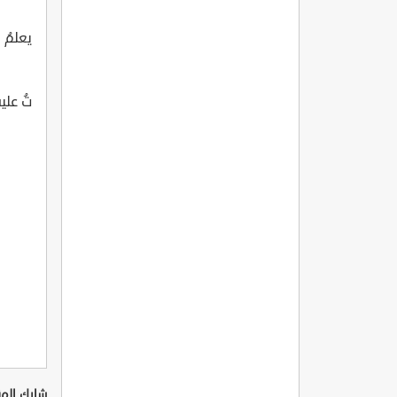
يعلمُ ا
تُ علي
شارك المق