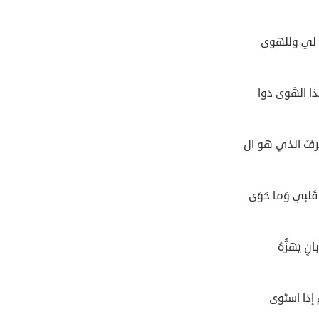
ما لي وللهوى
ذا الهَوى دَوا
رفُ الذي هو ال
قَلبي وَما حَوَى
نٍ يَهزُّهُ
مٍّ إذا استَوى