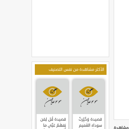
الأكثر مشاهدة من نفس التصنيف
قصيدة وَخُبِّرتُ
قصيدة قُل لِمَن
سوداءَ الغَميم
يَفهَمُ عَنِّي ما