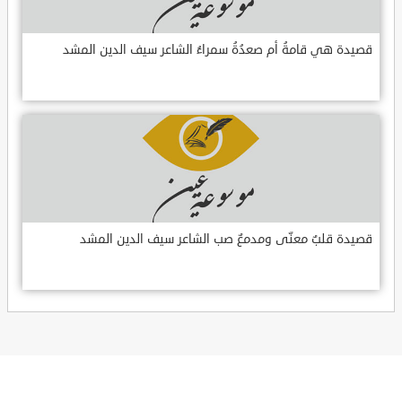
قصيدة هي قامةُ أم صعدُةُ سمراءُ الشاعر سيف الدين المشد
قصيدة قلبٌ معنّى ومدمعٌ صب الشاعر سيف الدين المشد