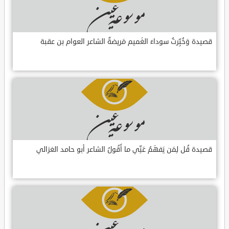
قصيدة وَخُبِّرتُ سوداءَ الغَميم مَريضةٌ الشاعر العوام بن عقبة
قصيدة قُل لِمَن يَفهَمُ عَنِّي ما أَقُولُ الشاعر أبو حامد الغزالي