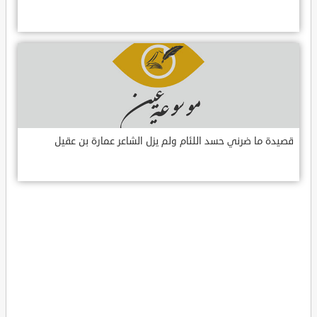
قصيدة ما ضرني حسد اللئام ولم يزل الشاعر عمارة بن عقيل