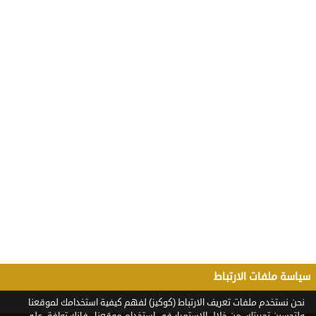
سياسة ملفات الارتباط
نحن نستخدم ملفات تعريف الارتباط (كوكيز) لفهم كيفية استخدامك لموقعنا