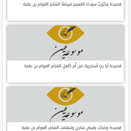
قصيدة وَخُبِّرتُ سوداءَ الغَميم مَريضةٌ الشاعر العوام بن عقبة
قصيدة أيا ربِّ أستجرِيكَ من أُم كَامِلٍ الشاعر العوام بن عقبة
قصيدة وصَدَّت بِعَيني شادِنٍ وتبسّمَت الشاعر العوام بن عقبة