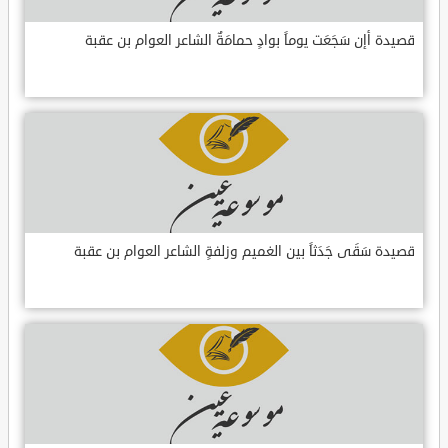
قصيدة أإن سَجَعَت يوماً بوادٍ حمامَةٌ الشاعر العوام بن عقبة
قصيدة سَقَى جَدَثاً بين الغميم وزلفةٍ الشاعر العوام بن عقبة