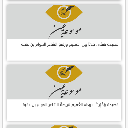
قصيدة سَقَى جَدَثاً بين الغميم وزلفةٍ الشاعر العوام بن عقبة
قصيدة وَخُبِّرتُ سوداءَ الغَميم مَريضةٌ الشاعر العوام بن عقبة