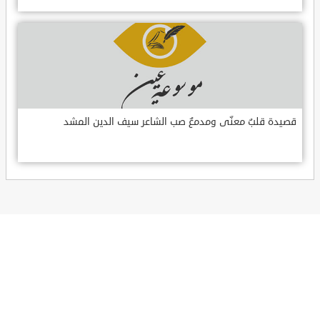
قصيدة قلبٌ معنّى ومدمعٌ صب الشاعر سيف الدين المشد