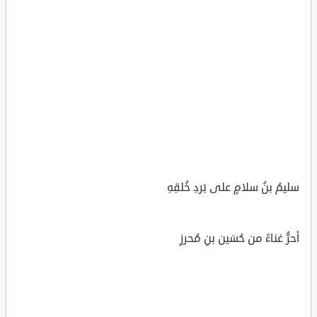
سليمُ بنُ سلامٍ على بَردِ خُلقِهِ
أحرُّ غناءً من حُسَين بنِ مُحرزِ