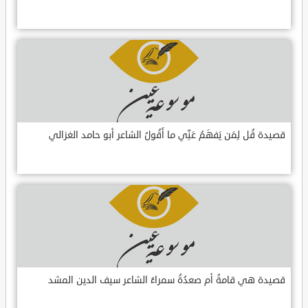
قصيدة قُل لِمَن يَفهَمُ عَنِّي ما أَقُولُ الشاعر أبو حامد الغزالي
قصيدة هي قامةُ أم صعدُةُ سمراءُ الشاعر سيف الدين المشد