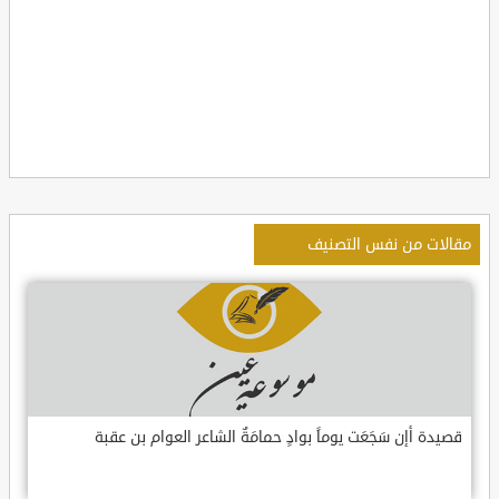
مقالات من نفس التصنيف
قصيدة أإن سَجَعَت يوماً بوادٍ حمامَةٌ الشاعر العوام بن عقبة