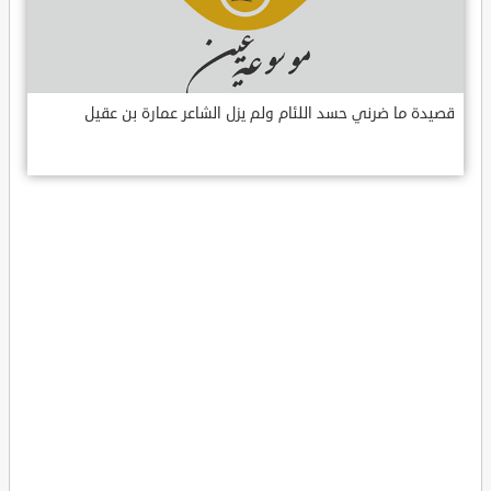
قصيدة ما ضرني حسد اللئام ولم يزل الشاعر عمارة بن عقيل