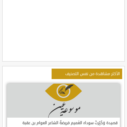
الأكثر مشاهدة من نفس التصنيف
قصيدة وَخُبِّرتُ سوداءَ الغَميم مَريضةٌ الشاعر العوام بن عقبة