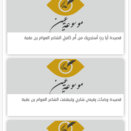
قصيدة أيا ربِّ أستجرِيكَ من أُم كَامِلٍ الشاعر العوام بن عقبة
قصيدة وصَدَّت بِعَيني شادِنٍ وتبسّمَت الشاعر العوام بن عقبة