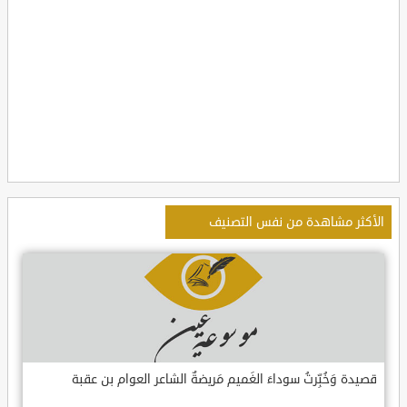
الأكثر مشاهدة من نفس التصنيف
قصيدة وَخُبِّرتُ سوداءَ الغَميم مَريضةٌ الشاعر العوام بن عقبة