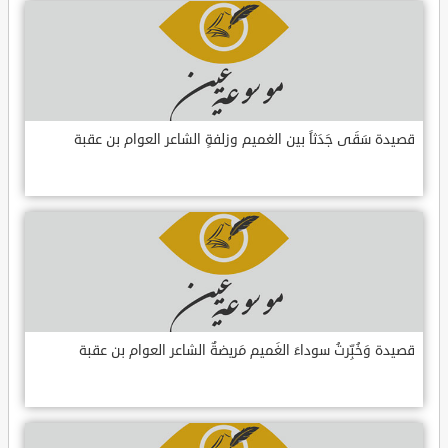
قصيدة سَقَى جَدَثاً بين الغميم وزلفةٍ الشاعر العوام بن عقبة
قصيدة وَخُبِّرتُ سوداءَ الغَميم مَريضةٌ الشاعر العوام بن عقبة