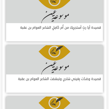
قصيدة أيا ربِّ أستجرِيكَ من أُم كَامِلٍ الشاعر العوام بن عقبة
قصيدة وصَدَّت بِعَيني شادِنٍ وتبسّمَت الشاعر العوام بن عقبة