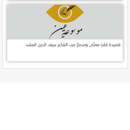
قصيدة قلبٌ معنّى ومدمعٌ صب الشاعر سيف الدين المشد