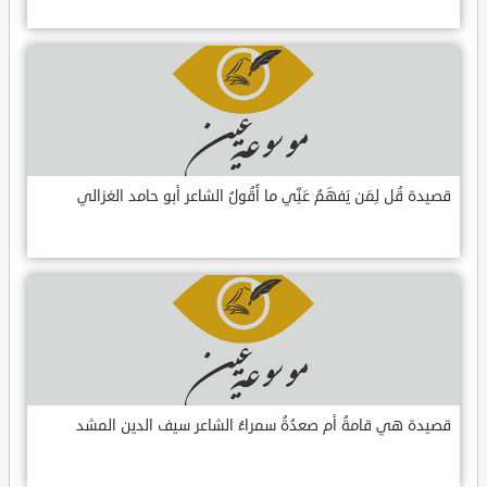
قصيدة قُل لِمَن يَفهَمُ عَنِّي ما أَقُولُ الشاعر أبو حامد الغزالي
قصيدة هي قامةُ أم صعدُةُ سمراءُ الشاعر سيف الدين المشد