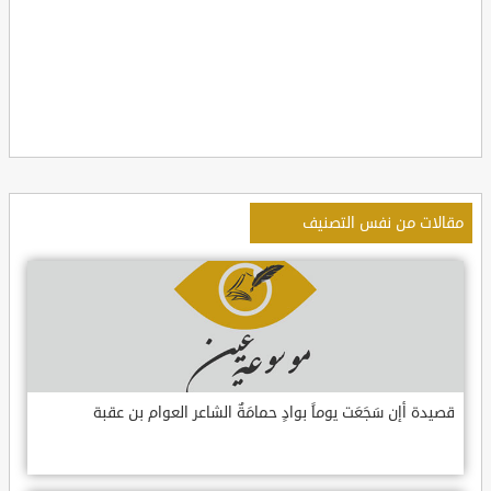
مقالات من نفس التصنيف
قصيدة أإن سَجَعَت يوماً بوادٍ حمامَةٌ الشاعر العوام بن عقبة