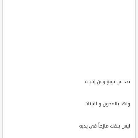
صد عن توبةٍ وعن إخبات
ولها بالمجونِ والقينات
ليس ينفك مازجاً في يديهِ