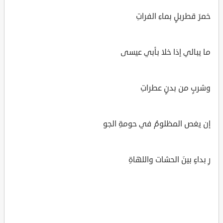
خمرَ قطربلٍ بماءِ الفراتِ
ما يبالي إذا خلا بأبي عيسى
وشربٍ من بدنٍ عطراتِ
إن يغص المظلومُ في حومةِ الجو
رِ بداءٍ بينَ الحشات واللهاةِ