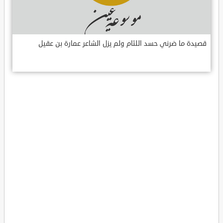
قصيدة ما ضرني حسد اللئام ولم يزل الشاعر عمارة بن عقيل