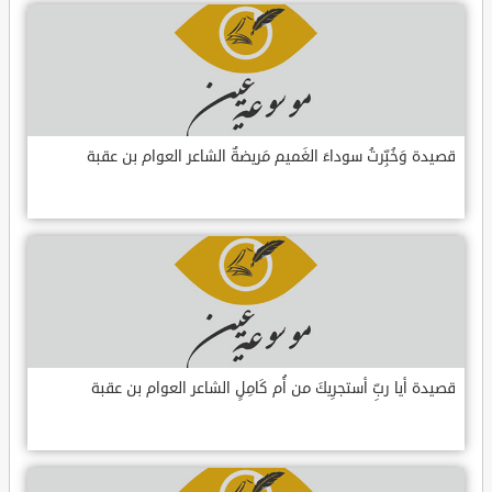
قصيدة وَخُبِّرتُ سوداءَ الغَميم مَريضةٌ الشاعر العوام بن عقبة
قصيدة أيا ربِّ أستجرِيكَ من أُم كَامِلٍ الشاعر العوام بن عقبة