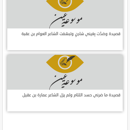
قصيدة وصَدَّت بِعَيني شادِنٍ وتبسّمَت الشاعر العوام بن عقبة
قصيدة ما ضرني حسد اللئام ولم يزل الشاعر عمارة بن عقيل