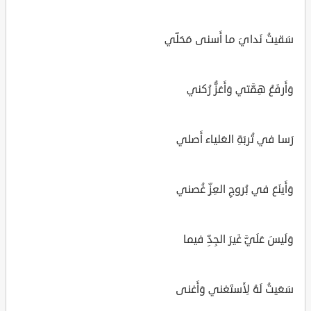
سَقيتُ نَدايَ ما أَسنى مَحَلّي
وَأَرفَعُ هِمَّتي وَأَعَزُّ رُكني
رَسا في تُربَةِ العَلياء أَصلي
وَأَينَعَ في بُروجِ العِزِّ غُصني
وَلَيسَ عَلَيَّ غَيرَ الجِدِّ فيما
سَعَيتُ لَهُ لِأَستَغني وَأَغنى