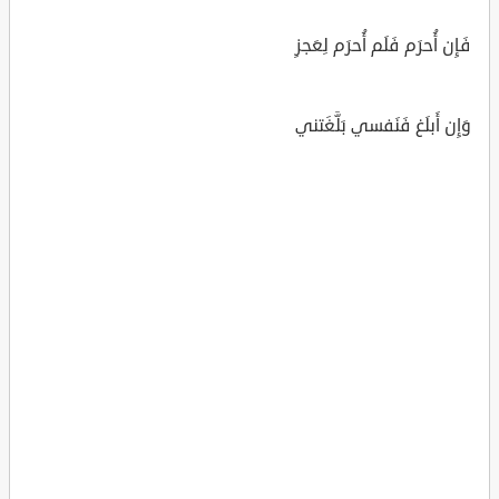
فَإِن أُحرَم فَلَم أُحرَم لِعَجزِ
وَإِن أَبلَغ فَنَفسي بَلَّغَتني