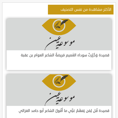
الأكثر مشاهدة من نفس التصنيف
قصيدة وَخُبِّرتُ سوداءَ الغَميم مَريضةٌ الشاعر العوام بن عقبة
قصيدة قُل لِمَن يَفهَمُ عَنِّي ما أَقُولُ الشاعر أبو حامد الغزالي