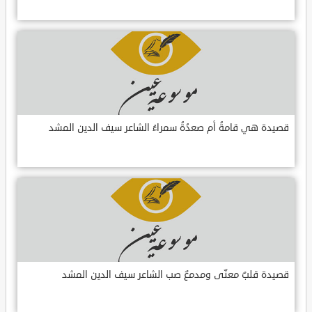
قصيدة هي قامةُ أم صعدُةُ سمراءُ الشاعر سيف الدين المشد
قصيدة قلبٌ معنّى ومدمعٌ صب الشاعر سيف الدين المشد