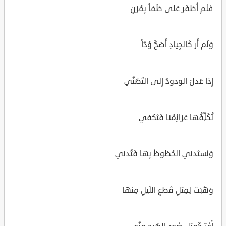
فَلَم أَظفَر عَلى ظَمَأ بِمُزنِ
وَلَم أَر كَالجِيادِ أَصَحَّ وُدّاً
إِذا عَدلَ الودودُ إِلى التَضَنّي
نُكَلِّفُها عَزائِمُنا فَتَكفي
وَنَستَدني الحُظوظَ بِها فَتُدني
وَهَبَت لِمِثلِ قَطعِ اللَيلِ مِنها