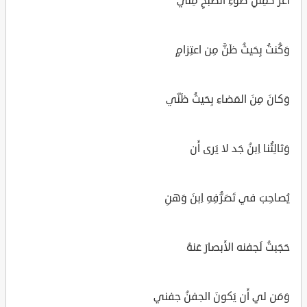
أَغَرَّ كَمِثلِ ضَوءِ الصُبحِ مِنّي
وَكُنتُ بِحَيثُ ظَنَّ مِن اعتِزامٍ
وَكانَ مِنَ المَضاءِ بِحَيثُ ظَنّي
وَثالِثُنا اِبنُ جَد لا يَرى أَن
يُصاحِبَ في تَصَرُّفِهِ اِبنَ وَهنِ
حَجَبتُ لَجفنه الأَبصارَ عَنهُ
وَمَن لي أَن يَكونَ الجفنُ جفني