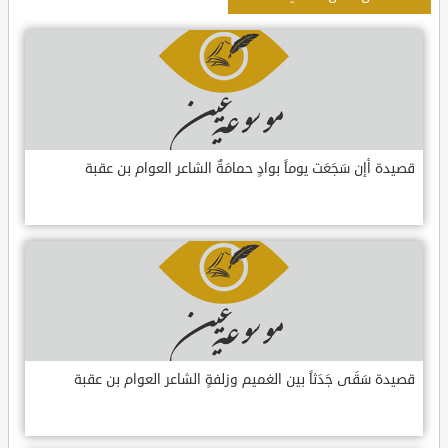
قصيدة أإن سَجَعَت يوماً بوادٍ حمامَةٌ الشاعر العوام بن عقبة
قصيدة سَقَى جَدَثاً بين الغميم وزلفةٍ الشاعر العوام بن عقبة