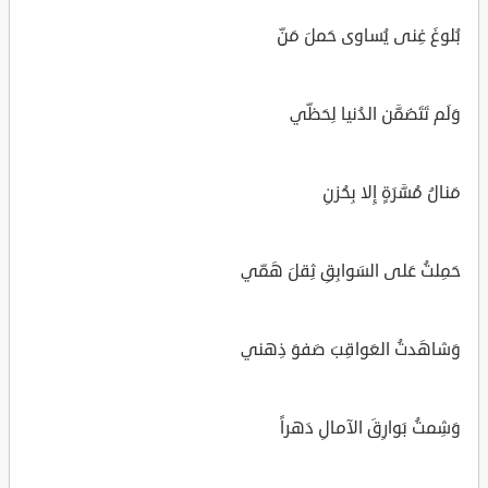
بُلوغَ غِنى يُساوى حَملَ مَنِّ
وَلَم تَتَضَمَّن الدُنيا لِحَظّي
مَنالُ مُسَّرَةٍ إِلا بِحُزنِ
حَمِلتُ عَلى السَوابِقِ ثِقلَ هَمّي
وَشاهَدتُ العَواقِبَ صَفوَ ذِهني
وَشِمتُ بَوارِقَ الآمالِ دَهراً