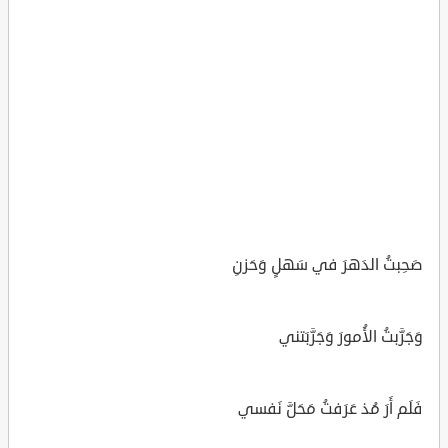
صَحِبتُ الدَهرَ في سَهلٍ وَحَزنِ
وَجَرَّبتُ الأُمورَ وَجَرَّبَتني
فَلَم أَرَ مُذ عَرَفتُ مَحَلَّ نَفسي