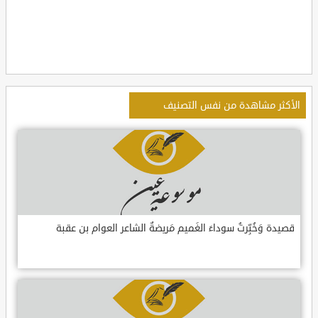
الأكثر مشاهدة من نفس التصنيف
قصيدة وَخُبِّرتُ سوداءَ الغَميم مَريضةٌ الشاعر العوام بن عقبة