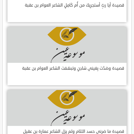
قصيدة أيا ربِّ أستجرِيكَ من أُم كَامِلٍ الشاعر العوام بن عقبة
قصيدة وصَدَّت بِعَيني شادِنٍ وتبسّمَت الشاعر العوام بن عقبة
قصيدة ما ضرني حسد اللئام ولم يزل الشاعر عمارة بن عقيل