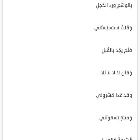
بِالوَهمِ وَردَ الخَجَلِ
وَقُلتُ بَسبَسبَستَني
فَلَم يَجُد بِالقُبَلِ
وَقالَ لا لا لا لَلا
وَقد غَدا مُهَروِلي
وَفِتيَةٍ يَسقونَني