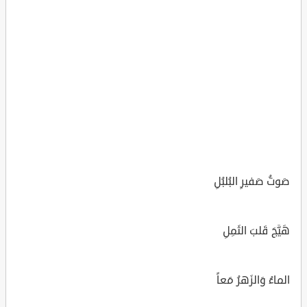
صَوتُ صَفيرِ البُلبُلِ
هَيَّجَ قَلبَ الثَمِلِ
الماءُ وَالزَهرُ مَعاً