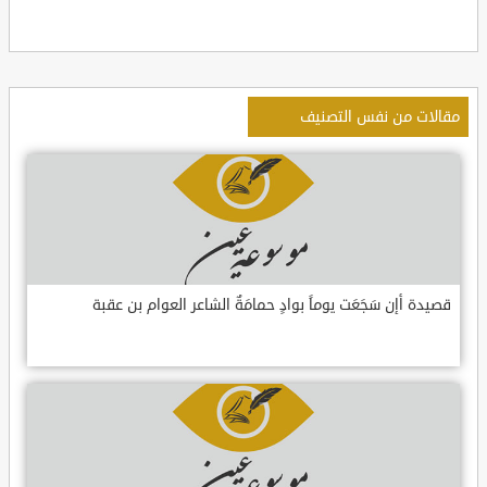
مقالات من نفس التصنيف
قصيدة أإن سَجَعَت يوماً بوادٍ حمامَةٌ الشاعر العوام بن عقبة