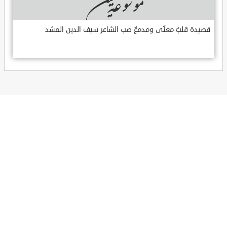
قصيدة قلبٌ معنّى ومدمعٌ صب الشاعر سيف الدين المشد