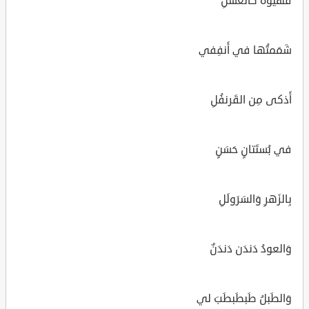
قُهَيوَةٌ كالعَسَلِ
شَمَمتُها في أَنفِفي
أَذكى مِن القَرنفُلِ
في بُستَتانٍ حَسَنٍ
بِالزَهرِ وَالسَرَولَلِ
وَالعودُ دَندَن دَندَنٌ
وَالطَبلُ طَبطَبطَبَ لي