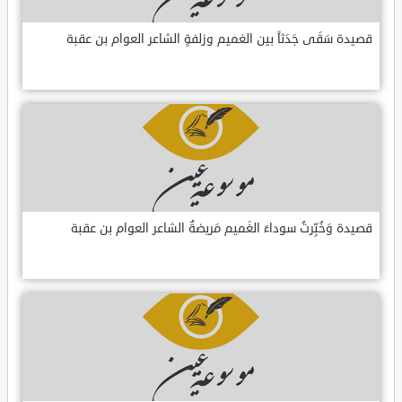
قصيدة سَقَى جَدَثاً بين الغميم وزلفةٍ الشاعر العوام بن عقبة
قصيدة وَخُبِّرتُ سوداءَ الغَميم مَريضةٌ الشاعر العوام بن عقبة