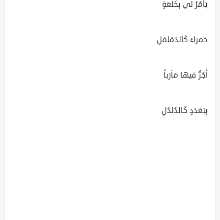
يَأمُرُ لي بِخَلعَةٍ
حَمراءَ كَالدَمَلمَلِ
أَجُرُّ فيها مَأرَباً
بِبَغدَدٍ كَالدُلدُلِ