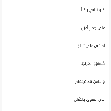
فَلَو تَراني راكِباً
عَلى حِمارٍ أَعزَلِ
أَمشي عَلى ثَلاثَةٍ
كَمِشيَةِ العَرَنجَلي
وَالناسُ قَد تَرجُمُني
في السوقِ بِالبَقَلَّلِ