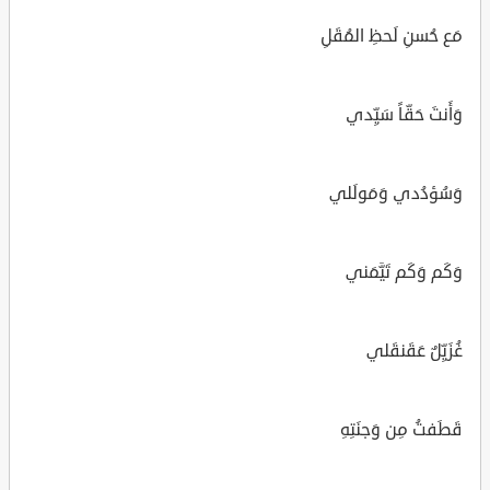
مَع حُسنِ لَحظِ المُقَلِ
وَأَنتَ حَقّاً سَيِّدي
وَسُؤدُدي وَمَولَلي
وَكَم وَكَم تَيَّمَني
غُزَيِّلٌ عَقَنقَلي
قَطَفتُ مِن وَجنَتِهِ