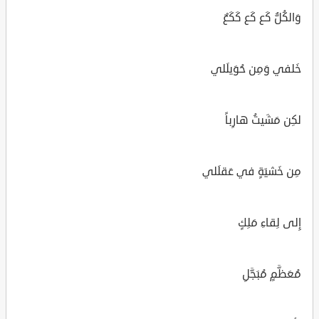
وَالكُلُّ كَع كَع كَكَعٌ
خَلفي وَمِن حُوَيلَلي
لكِن مَشَيتُ هارِباً
مِن خَشيَةٍ في عَقلَلي
إِلى لِقاءِ مَلِكٍ
مُعَظَّمٍ مُبَجَّلِ