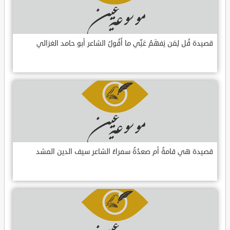
قصيدة قُل لِمَن يَفهَمُ عَنِّي ما أَقُولُ الشاعر أبو حامد الغزالي
قصيدة هي قامةُ أم صعدُةُ سمراءُ الشاعر سيف الدين المشد