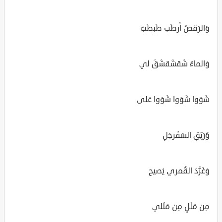
وَالرَقصُ أَرطَب طَبطَبٌ
وَالماءُ شَقشَقشَقَ لي
شَوَوا شَوَوا شَوَوا عَلى
وُرَيِّقِ السَفَرجَلِ
وَغَرَّدَ القُمري يَصيح
مِن مَلَلٍ مِن مَلَلي