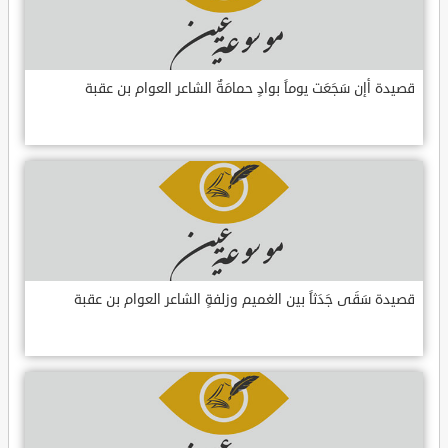
قصيدة أإن سَجَعَت يوماً بوادٍ حمامَةٌ الشاعر العوام بن عقبة
قصيدة سَقَى جَدَثاً بين الغميم وزلفةٍ الشاعر العوام بن عقبة