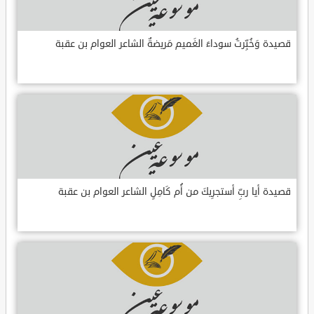
قصيدة وَخُبِّرتُ سوداءَ الغَميم مَريضةٌ الشاعر العوام بن عقبة
قصيدة أيا ربِّ أستجرِيكَ من أُم كَامِلٍ الشاعر العوام بن عقبة