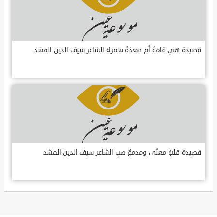
قصيدة هي قامةُ أم صعدُةُ سمراءُ الشاعر سيف الدين المشد
قصيدة قلبٌ معنّى ومدمعٌ صب الشاعر سيف الدين المشد