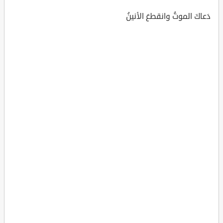
دَعاكَ الموتُ وانقطعَ الأنينُ