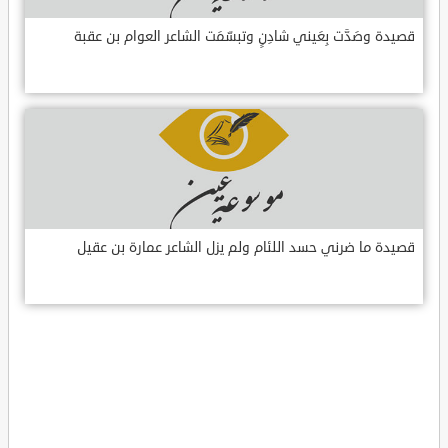
قصيدة وصَدَّت بِعَيني شادِنٍ وتبسّمَت الشاعر العوام بن عقبة
قصيدة ما ضرني حسد اللئام ولم يزل الشاعر عمارة بن عقيل