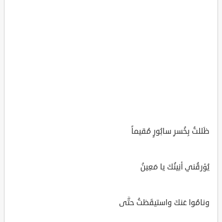
ظَللتُ بِخُسرِ سابُورٍ مُقيماً
يُؤرقُني أنِينُكَ يا مَعِينُ
ونامُوا عَنكَ واستيقَظتُ حتَّى