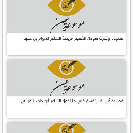
قصيدة وَخُبِّرتُ سوداءَ الغَميم مَريضةٌ الشاعر العوام بن عقبة
قصيدة قُل لِمَن يَفهَمُ عَنِّي ما أَقُولُ الشاعر أبو حامد الغزالي