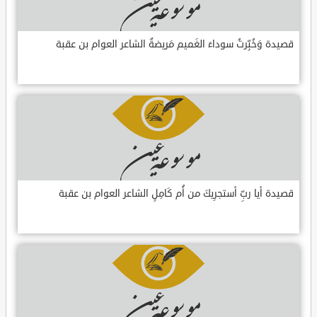
قصيدة وَخُبِّرتُ سوداءَ الغَميم مَريضةٌ الشاعر العوام بن عقبة
قصيدة أيا ربِّ أستجرِيكَ من أُم كَامِلٍ الشاعر العوام بن عقبة