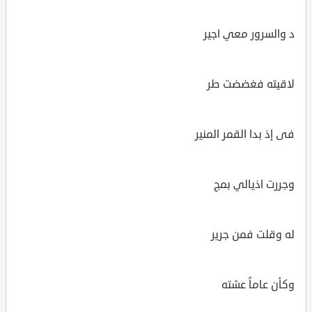
د والسرور معي اجير
لاقيته فغضضت طر
فى إذ بدا القمر المنير
وجررت اذيالي بمج
له وقلت فمن جرير
وكأن عاماً عشته