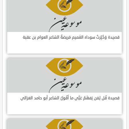
قصيدة وَخُبِّرتُ سوداءَ الغَميم مَريضةٌ الشاعر العوام بن عقبة
قصيدة قُل لِمَن يَفهَمُ عَنِّي ما أَقُولُ الشاعر أبو حامد الغزالي