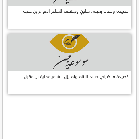
قصيدة وصَدَّت بِعَيني شادِنٍ وتبسّمَت الشاعر العوام بن عقبة
قصيدة ما ضرني حسد اللئام ولم يزل الشاعر عمارة بن عقيل