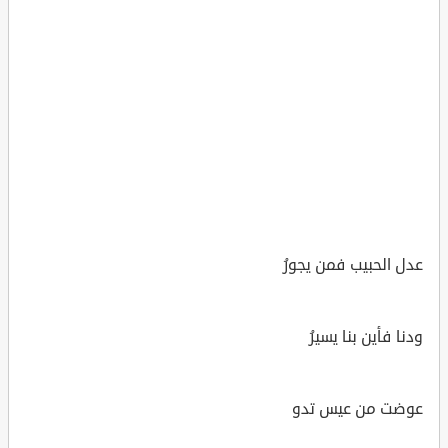
عدل الحبيب فمن يجورُ
ودنا فأين بنا يسيرُ
عوضت من عيس تدو