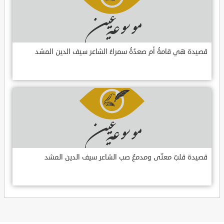
قصيدة هي قامةُ أم صعدُةُ سمراءُ الشاعر سيف الدين المشد
قصيدة قلبٌ معنّى ومدمعٌ صب الشاعر سيف الدين المشد