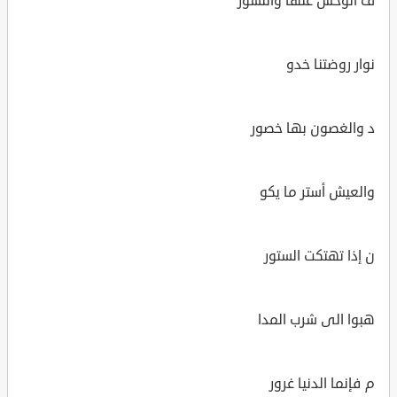
ف الوحش عنها والنسور
نوار روضتنا خدو
د والغصون بها خصور
والعيش أستر ما يكو
ن إذا تهتكت الستور
هبوا الى شرب المدا
م فإنما الدنيا غرور