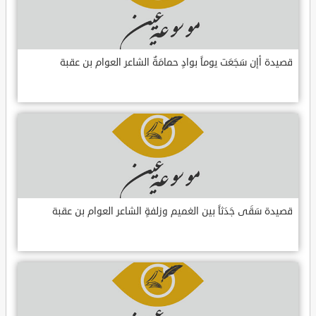
قصيدة أإن سَجَعَت يوماً بوادٍ حمامَةٌ الشاعر العوام بن عقبة
قصيدة سَقَى جَدَثاً بين الغميم وزلفةٍ الشاعر العوام بن عقبة