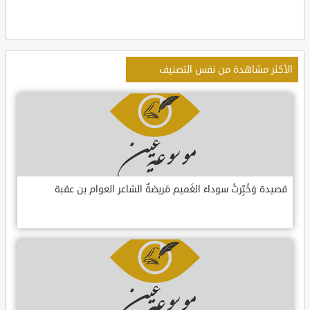
الأكثر مشاهدة من نفس التصنيف
قصيدة وَخُبِّرتُ سوداءَ الغَميم مَريضةٌ الشاعر العوام بن عقبة