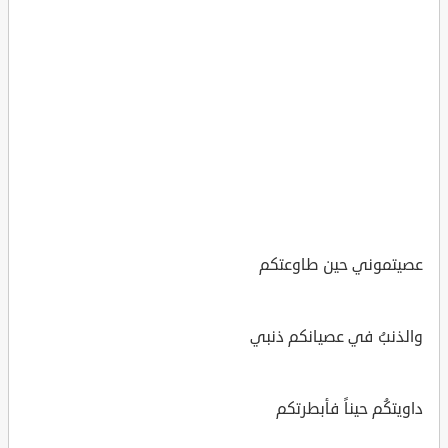
عصيتموني حين طاوعتكم
والذنبُ في عصيانكم ذنبي
داويتكُم حيناً فأبطرتكم