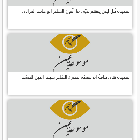
قصيدة قُل لِمَن يَفهَمُ عَنِّي ما أَقُولُ الشاعر أبو حامد الغزالي
قصيدة هي قامةُ أم صعدُةُ سمراءُ الشاعر سيف الدين المشد