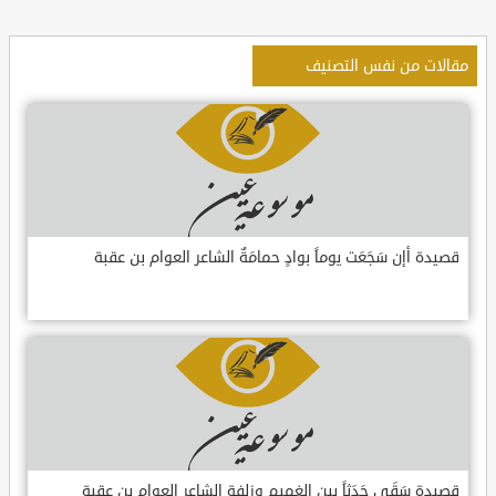
مقالات من نفس التصنيف
قصيدة أإن سَجَعَت يوماً بوادٍ حمامَةٌ الشاعر العوام بن عقبة
قصيدة سَقَى جَدَثاً بين الغميم وزلفةٍ الشاعر العوام بن عقبة