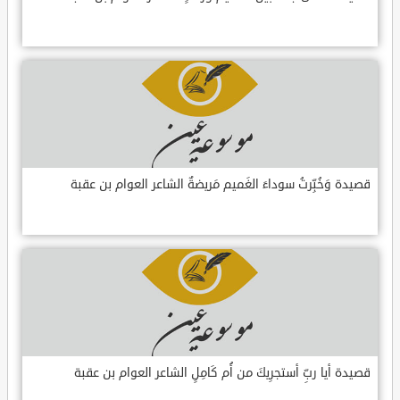
قصيدة وَخُبِّرتُ سوداءَ الغَميم مَريضةٌ الشاعر العوام بن عقبة
قصيدة أيا ربِّ أستجرِيكَ من أُم كَامِلٍ الشاعر العوام بن عقبة