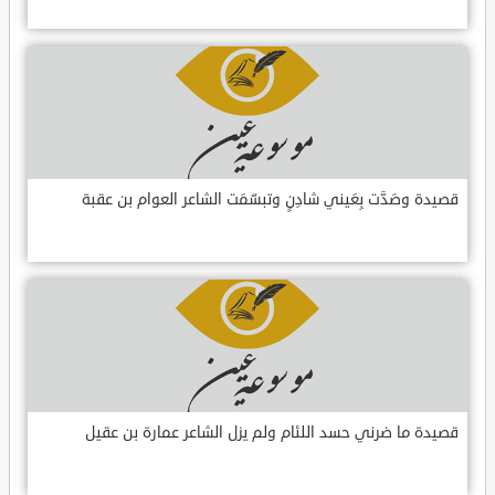
قصيدة وصَدَّت بِعَيني شادِنٍ وتبسّمَت الشاعر العوام بن عقبة
قصيدة ما ضرني حسد اللئام ولم يزل الشاعر عمارة بن عقيل