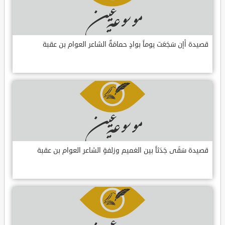
قصيدة أإن سَجَعَت يوماً بوادٍ حمامَةٌ الشاعر العوام بن عقبة
قصيدة سَقَى جَدَثاً بين الغميم وزلفةٍ الشاعر العوام بن عقبة