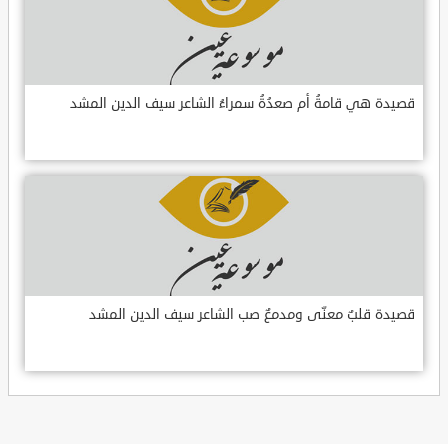
قصيدة هي قامةُ أم صعدُةُ سمراءُ الشاعر سيف الدين المشد
قصيدة قلبٌ معنّى ومدمعٌ صب الشاعر سيف الدين المشد