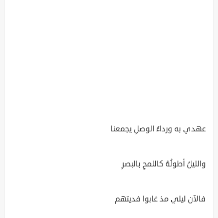
عهدي به ورداءُ الوصلِ يجمعنا
والليلُ أطولُهُ كاللمحِ بالبصرِ
فالآن ليلي مذ غابوا فديتهم