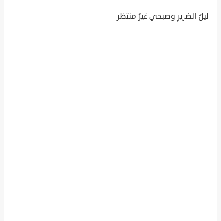
ليلُ الضريرِ وصبحي غيرُ منتظر