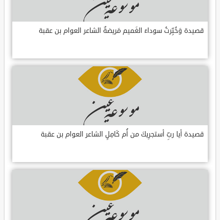
قصيدة وَخُبِّرتُ سوداءَ الغَميم مَريضةٌ الشاعر العوام بن عقبة
قصيدة أيا ربِّ أستجرِيكَ من أُم كَامِلٍ الشاعر العوام بن عقبة