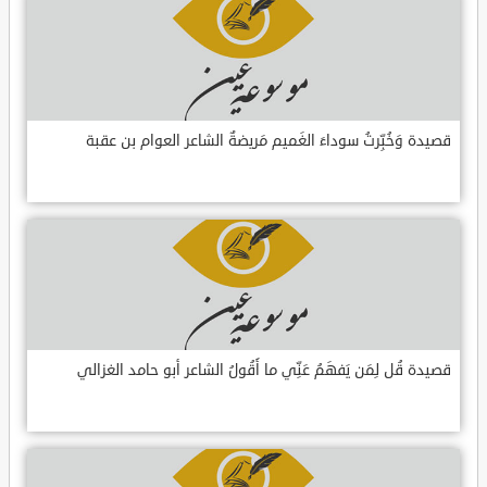
قصيدة وَخُبِّرتُ سوداءَ الغَميم مَريضةٌ الشاعر العوام بن عقبة
قصيدة قُل لِمَن يَفهَمُ عَنِّي ما أَقُولُ الشاعر أبو حامد الغزالي