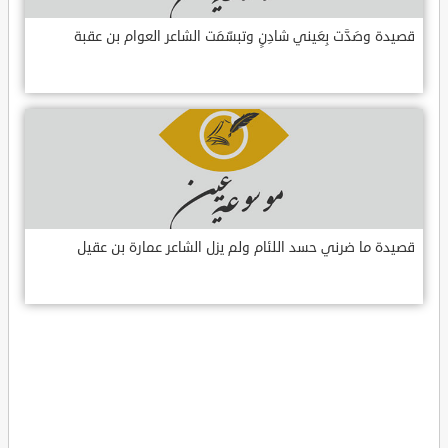
قصيدة وصَدَّت بِعَيني شادِنٍ وتبسّمَت الشاعر العوام بن عقبة
قصيدة ما ضرني حسد اللئام ولم يزل الشاعر عمارة بن عقيل