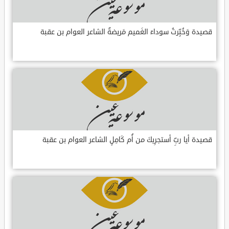
قصيدة وَخُبِّرتُ سوداءَ الغَميم مَريضةٌ الشاعر العوام بن عقبة
قصيدة أيا ربِّ أستجرِيكَ من أُم كَامِلٍ الشاعر العوام بن عقبة