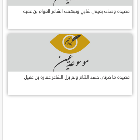
قصيدة وصَدَّت بِعَيني شادِنٍ وتبسّمَت الشاعر العوام بن عقبة
قصيدة ما ضرني حسد اللئام ولم يزل الشاعر عمارة بن عقيل