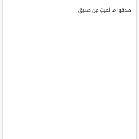
صَدَقوا ما لَميتٍ مِن صَديقِ