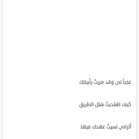
عَجَباً لي وَقَد مَرَرتُ بِأَبياتِكَ
كَيفَ اِهتَدَيتُ سُبُلَ الطَريقِ
أَتَراني نَسيتُ عَهدَكَ فيها