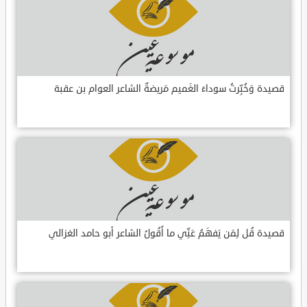
قصيدة وَخُبِّرتُ سوداءَ الغَميم مَريضةٌ الشاعر العوام بن عقبة
قصيدة قُل لِمَن يَفهَمُ عَنِّي ما أَقُولُ الشاعر أبو حامد الغزالي