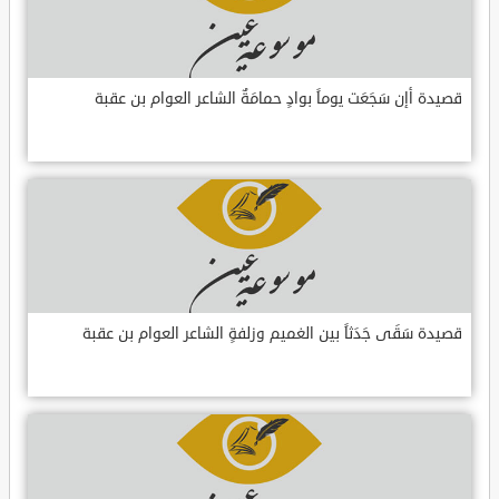
قصيدة أإن سَجَعَت يوماً بوادٍ حمامَةٌ الشاعر العوام بن عقبة
قصيدة سَقَى جَدَثاً بين الغميم وزلفةٍ الشاعر العوام بن عقبة