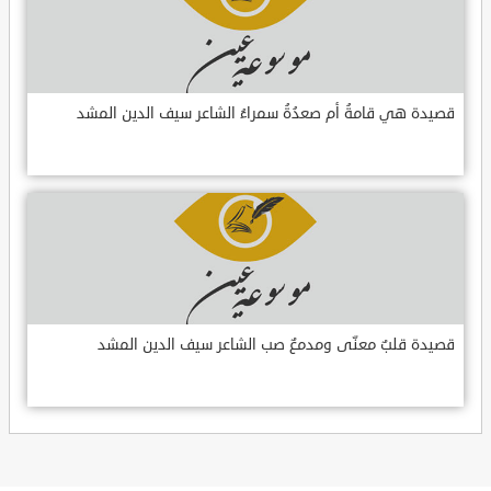
قصيدة هي قامةُ أم صعدُةُ سمراءُ الشاعر سيف الدين المشد
قصيدة قلبٌ معنّى ومدمعٌ صب الشاعر سيف الدين المشد