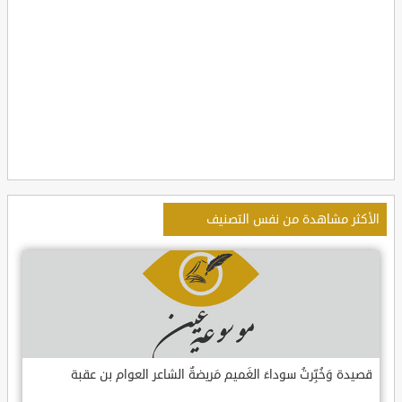
الأكثر مشاهدة من نفس التصنيف
قصيدة وَخُبِّرتُ سوداءَ الغَميم مَريضةٌ الشاعر العوام بن عقبة