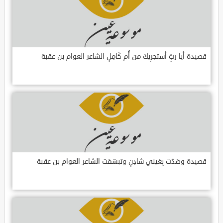
قصيدة أيا ربِّ أستجرِيكَ من أُم كَامِلٍ الشاعر العوام بن عقبة
قصيدة وصَدَّت بِعَيني شادِنٍ وتبسّمَت الشاعر العوام بن عقبة