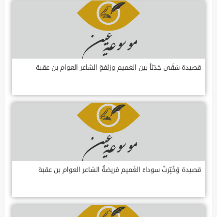
قصيدة سَقَى جَدَثاً بين الغميم وزلفةٍ الشاعر العوام بن عقبة
قصيدة وَخُبِّرتُ سوداءَ الغَميم مَريضةٌ الشاعر العوام بن عقبة