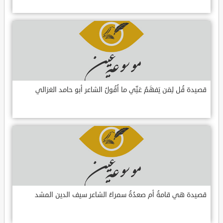
قصيدة قُل لِمَن يَفهَمُ عَنِّي ما أَقُولُ الشاعر أبو حامد الغزالي
قصيدة هي قامةُ أم صعدُةُ سمراءُ الشاعر سيف الدين المشد