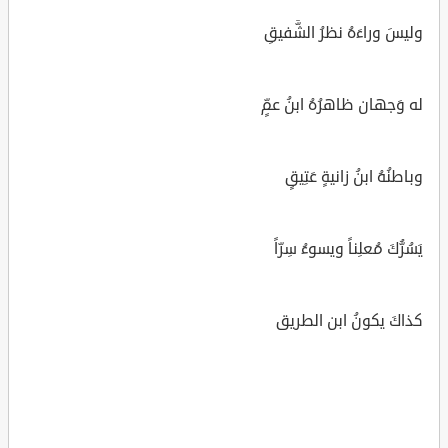
وليسَ وراءَهُ نظرُ الشَّفيقِ
له وَجهان ظاهرُهُ ابنُ عمٍّ
وباطنُهُ ابنُ زانيةٍ عَتِيقٍ
يَسُرُّكَ مُعلِناً ويسوءُ سِرّاً
كذاكَ يكونُ ابن الطريق