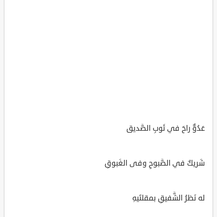
عَدُوٌّ راحَ في ثَوبِ الصَّديق
شَريكٌ في الصَّبوحِ وفى الغَبوقِ
له نَظرُ الشَّفيقِ بمقلتَيهِ