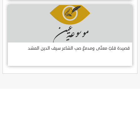
قصيدة قلبٌ معنّى ومدمعٌ صب الشاعر سيف الدين المشد