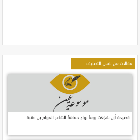
مقالات من نفس التصنيف
قصيدة أإن سَجَعَت يوماً بوادٍ حمامَةٌ الشاعر العوام بن عقبة