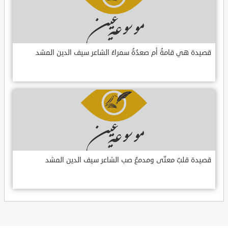
قصيدة هي قامةُ أم صعدُةُ سمراءُ الشاعر سيف الدين المشد
قصيدة قلبٌ معنّى ومدمعٌ صب الشاعر سيف الدين المشد