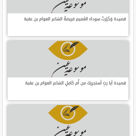
قصيدة وَخُبِّرتُ سوداءَ الغَميم مَريضةٌ الشاعر العوام بن عقبة
قصيدة أيا ربِّ أستجرِيكَ من أُم كَامِلٍ الشاعر العوام بن عقبة