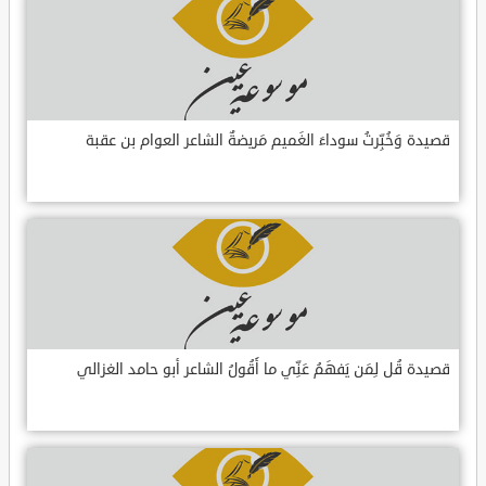
قصيدة وَخُبِّرتُ سوداءَ الغَميم مَريضةٌ الشاعر العوام بن عقبة
قصيدة قُل لِمَن يَفهَمُ عَنِّي ما أَقُولُ الشاعر أبو حامد الغزالي