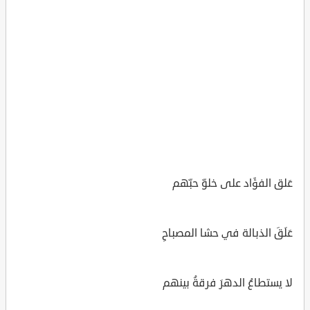
عَلق الفؤَاد على خلوّ حبّهم
عَلَقَ الذبالة في حشا المصباحِ
لا يستطاعُ الدهرَ فرقةُ بينهم