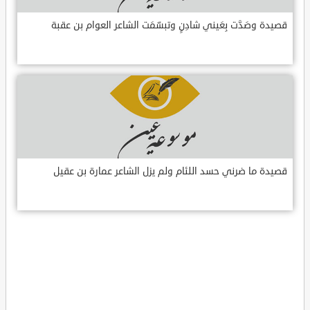
قصيدة وصَدَّت بِعَيني شادِنٍ وتبسّمَت الشاعر العوام بن عقبة
قصيدة ما ضرني حسد اللئام ولم يزل الشاعر عمارة بن عقيل