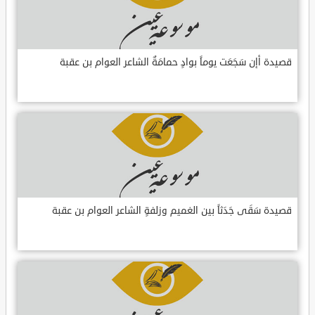
قصيدة أإن سَجَعَت يوماً بوادٍ حمامَةٌ الشاعر العوام بن عقبة
قصيدة سَقَى جَدَثاً بين الغميم وزلفةٍ الشاعر العوام بن عقبة