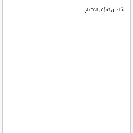
الاَّ لحين تفرُّق الاشباحِ