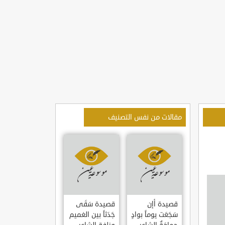
مقالات من نفس التصنيف
قصيدة أإن
قصيدة سَقَى
سَجَعَت يوماً بوادٍ
جَدَثاً بين الغميم