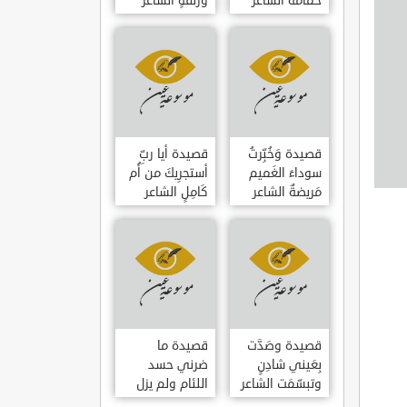
حمامَةٌ الشاعر
وزلفةٍ الشاعر
العوام بن عقبة
العوام بن عقبة
قصيدة وَخُبِّرتُ
قصيدة أيا ربِّ
سوداءَ الغَميم
أستجرِيكَ من أُم
مَريضةٌ الشاعر
كَامِلٍ الشاعر
العوام بن عقبة
العوام بن عقبة
قصيدة وصَدَّت
قصيدة ما
بِعَيني شادِنٍ
ضرني حسد
وتبسّمَت الشاعر
اللئام ولم يزل
العوام بن عقبة
الشاعر عمارة بن