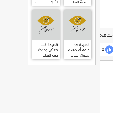
مَريضةٌ الشاعر
أَقُولُ الشاعر أبو
العوام بن عقبة
حامد الغزالي
قصيدة هي
قصيدة قلبٌ
0
قامةُ أم صعدُةُ
معنّى ومدمعٌ
سمراءُ الشاعر
صب الشاعر
سيف الدين
سيف الدين
المشد
المشد