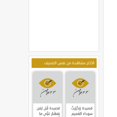
الأكثر مشاهدة من نفس التصنيف
قصيدة وَخُبِّرتُ
قصيدة قُل لِمَن
سوداءَ الغَميم
يَفهَمُ عَنِّي ما