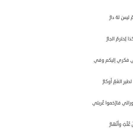
ْ ليسَ لهُ دارُ
 يُحترمُ الجارُ
ي فكري إليكم وفي
طيرِ الغَمِّ أَوكارُ
ائي فارْحَموا غُربتي
ُلْبٌ وأَنْهارُ