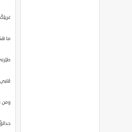
غريبُكُم
ما هكذا
طيّرن
قَلبي ل
ومن ور
حدائقٌ غ