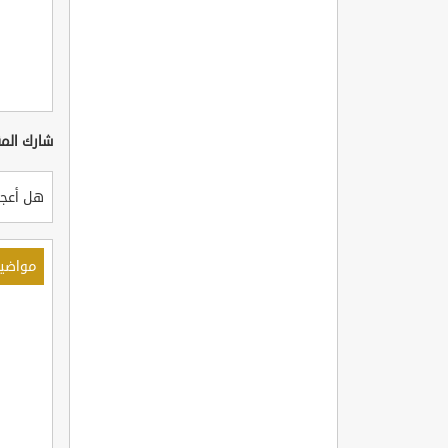
شارك المق
هل أعجب
مواضي