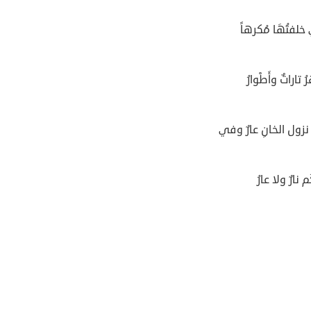
 خلفتُهَا مُكرهاً
 تاراتٌ وأَطْوارُ
ول الخانِ عارٌ وفي
م نارٌ ولا عارُ