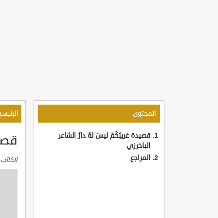
المحتوى
الرئيسي
قصيدة غريبُكُمْ ليسَ لهُ دارُ الشاعر
قصيد
الباخرزي
المراجع
الكاتب