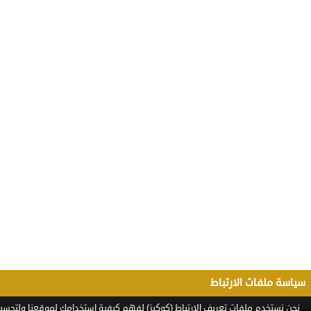
سياسة ملفات الارتباط
نحن نستخدم ملفات تعريف الارتباط (كوكيز) لفهم كيفية استخدامك لموقعنا ولتحسين 