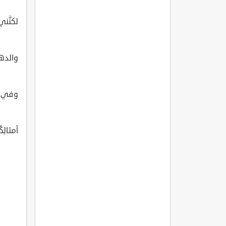
لكنَّني
والدهرُ
وفي نز
أمثالِكُ