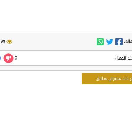
69 مشاهدة
الة:
0
ك المقال
ع ذات محتوي مطابق