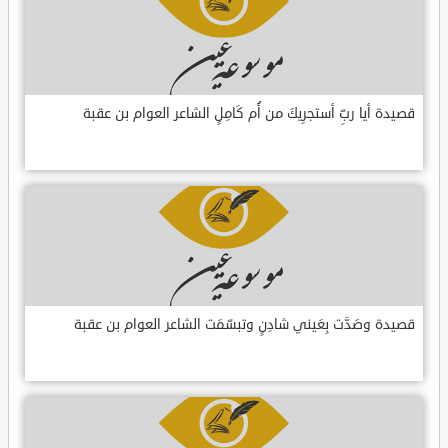
قصيدة أيا ربِّ أستجرِيكَ من أُم كَامِلٍ الشاعر العوام بن عقبة
قصيدة وصَدَّت بِعَيني شادِنٍ وتبسّمَت الشاعر العوام بن عقبة