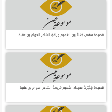
قصيدة سَقَى جَدَثاً بين الغميم وزلفةٍ الشاعر العوام بن عقبة
قصيدة وَخُبِّرتُ سوداءَ الغَميم مَريضةٌ الشاعر العوام بن عقبة