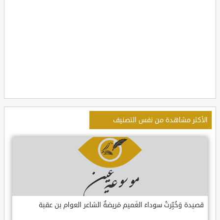
الأكثر مشاهدة من نفس التصنيف
قصيدة وَخُبِّرتُ سوداءَ الغَميم مَريضةٌ الشاعر العوام بن عقبة