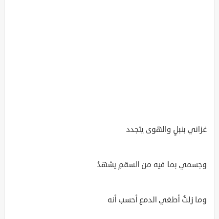
غزاني بنبلٍ والهوى يتجدد
وجسمي بما فيه من السقمِ يشهدُ
وما زلتُ أطغي الدمع أحسب أنه