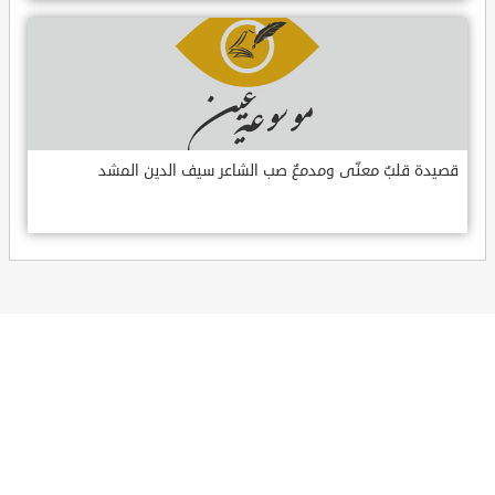
قصيدة قلبٌ معنّى ومدمعٌ صب الشاعر سيف الدين المشد