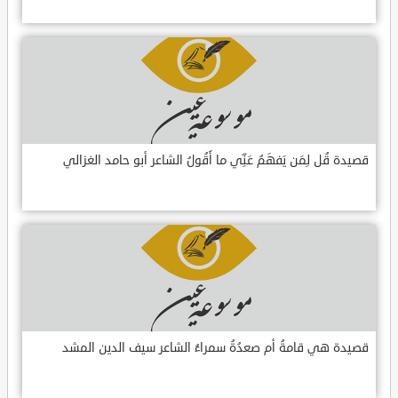
قصيدة قُل لِمَن يَفهَمُ عَنِّي ما أَقُولُ الشاعر أبو حامد الغزالي
قصيدة هي قامةُ أم صعدُةُ سمراءُ الشاعر سيف الدين المشد