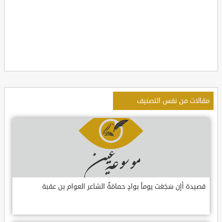
مقالات من نفس التصنيف
قصيدة أإن سَجَعَت يوماً بوادٍ حمامَةٌ الشاعر العوام بن عقبة