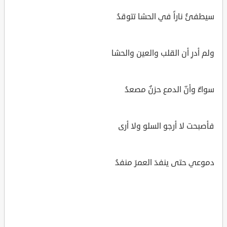
سيطفئُ ناراً في الحشا تتوقدُ
ولم أدرِ أن القلب والعين والحشا
سواءٌ وأنّ الدمع حزنٌ مصعدُ
فأصبحت لا أرجو السلو ولا أرى
دموعي حتى ينفدَ العمرَ منفدُ