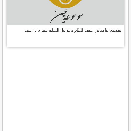
قصيدة ما ضرني حسد اللئام ولم يزل الشاعر عمارة بن عقيل