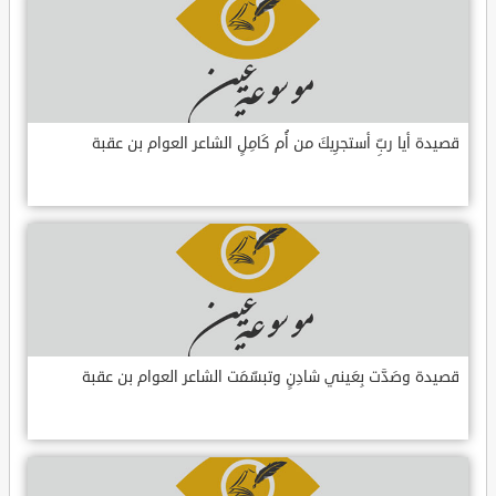
قصيدة أيا ربِّ أستجرِيكَ من أُم كَامِلٍ الشاعر العوام بن عقبة
قصيدة وصَدَّت بِعَيني شادِنٍ وتبسّمَت الشاعر العوام بن عقبة