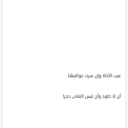
غيب الأناةِ وإن سرت عواقبها
أن لا خلودَ وأن ليس الفتى حجرا