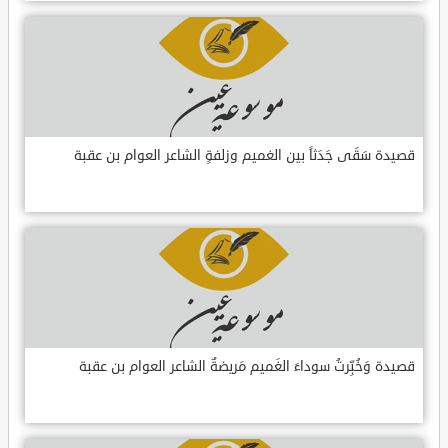
قصيدة سَقَى جَدَثاً بين الغميم وزلفةٍ الشاعر العوام بن عقبة
قصيدة وَخُبِّرتُ سوداءَ الغَميم مَريضةٌ الشاعر العوام بن عقبة