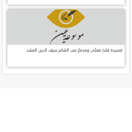
قصيدة قلبٌ معنّى ومدمعٌ صب الشاعر سيف الدين المشد