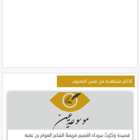
الأكثر مشاهدة من نفس التصنيف
قصيدة وَخُبِّرتُ سوداءَ الغَميم مَريضةٌ الشاعر العوام بن عقبة