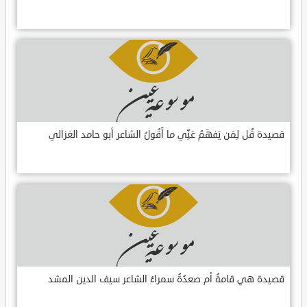
قصيدة قُل لِمَن يَفهَمُ عَنِّي ما أَقُولُ الشاعر أبو حامد الغزالي
قصيدة هي قامةُ أم صعدُةُ سمراءُ الشاعر سيف الدين المشد