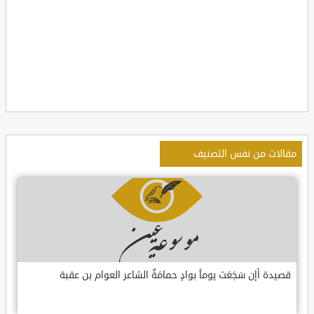
مقالات من نفس التصنيف
قصيدة أإن سَجَعَت يوماً بوادٍ حمامَةٌ الشاعر العوام بن عقبة