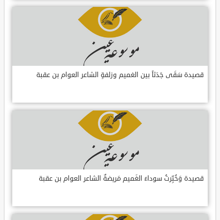
قصيدة سَقَى جَدَثاً بين الغميم وزلفةٍ الشاعر العوام بن عقبة
قصيدة وَخُبِّرتُ سوداءَ الغَميم مَريضةٌ الشاعر العوام بن عقبة