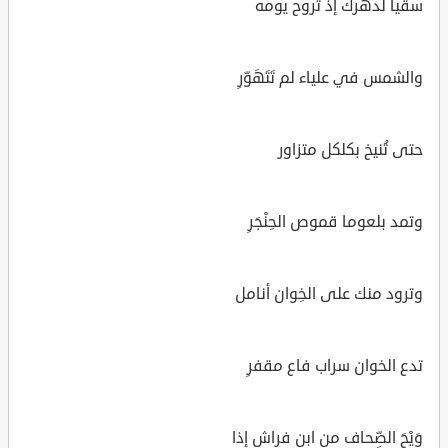
سقياً لدهرك إذ تروح يومه
والشمس في علياء لم تَتَهَوّرِ
حتى تُنيخ بكلكل متزاور
وتمد بلعوما قموص الحِنْجَرِ
وترود منك على الخِوان أنامل
تدع الخوان سراب فاع مقفرِ
وَيْحَ الصِّحاف من ابن فراش إذا