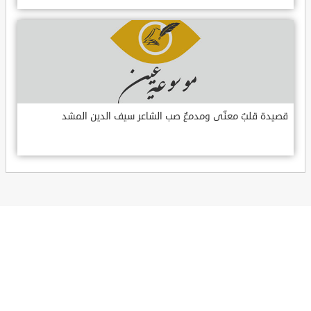
قصيدة قلبٌ معنّى ومدمعٌ صب الشاعر سيف الدين المشد