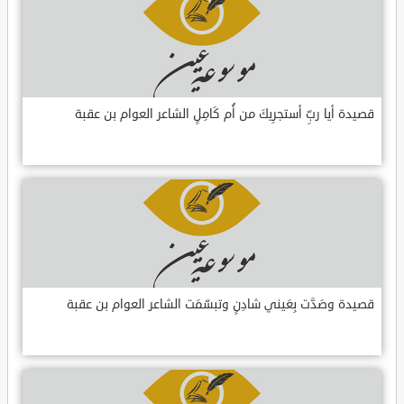
قصيدة أيا ربِّ أستجرِيكَ من أُم كَامِلٍ الشاعر العوام بن عقبة
قصيدة وصَدَّت بِعَيني شادِنٍ وتبسّمَت الشاعر العوام بن عقبة