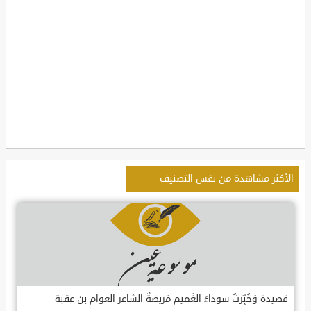
الأكثر مشاهدة من نفس التصنيف
قصيدة وَخُبِّرتُ سوداءَ الغَميم مَريضةٌ الشاعر العوام بن عقبة