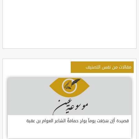
مقالات من نفس التصنيف
قصيدة أإن سَجَعَت يوماً بوادٍ حمامَةٌ الشاعر العوام بن عقبة