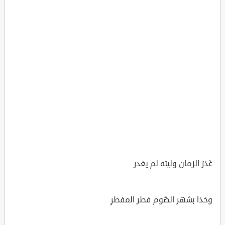
غَدَرَ الزمان وليته لم يغدر
وحَدَا بشهر الصّوم فطر المفطرِ