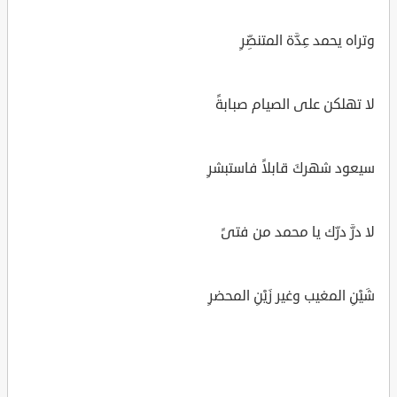
وتراه يحمد عِدَّة المتنصِّرِ
لا تهلكن على الصيام صبابةً
سيعود شهركَ قابلاً فاستبشرِ
لا درَّ درّك يا محمد من فتىً
شَيْنِ المغيب وغير زَيْنِ المحضرِ