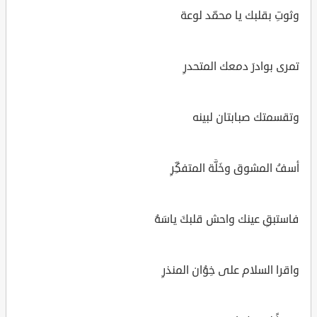
وثوتِ بقلبك يا محمّد لوعة
تمرى بوادرَ دمعك المتحدرِ
وتقسمتك صبابتان لبينه
أسفُ المشوق وخَلَّة المتفكِّرِ
فاستبقِ عينك واحش قلبكَ ياسَهُ
واقرا السلام على خِوُان المنذرِ