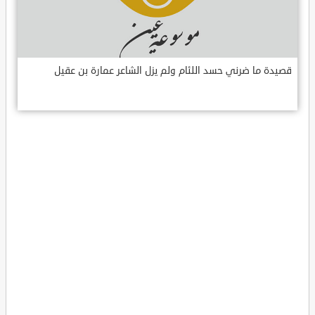
قصيدة ما ضرني حسد اللئام ولم يزل الشاعر عمارة بن عقيل