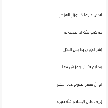
انحى عليها كالهِزَبْرِ الهَيْصَرِ
ذو دُرْبةٍ طَبّ إذا لمعت له
بُشر الخِوان بدا بحلِّ المئزرِ
ود ابن فرَّاش وفرَّاش معا
لو أنّ شهر الصوم مدة أشهرِ
يُزري على الإسلام قلّة صبره