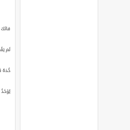
فاتَكَ ا
لَم يَفُت
خُذهُ فَ
يُؤخَذُ 