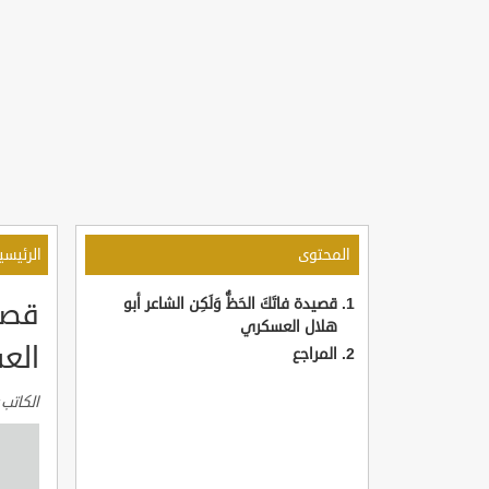
المحتوى
الرئيسي
قصيدة فاتَكَ الحَظُّ وَلَكِن الشاعر أبو
قصيد
هلال العسكري
الع
المراجع
الكاتب