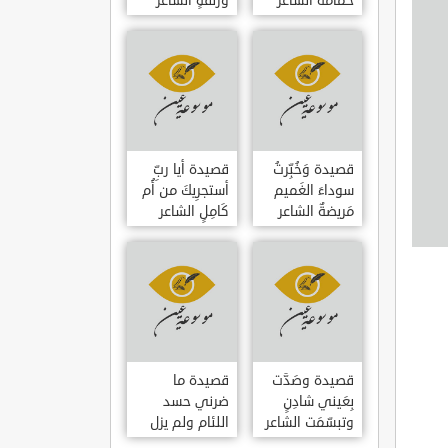
حمامَةٌ الشاعر
وزلفةٍ الشاعر
العوام بن عقبة
العوام بن عقبة
قصيدة وَخُبِّرتُ
قصيدة أيا ربِّ
سوداءَ الغَميم
أستجرِيكَ من أُم
مَريضةٌ الشاعر
كَامِلٍ الشاعر
العوام بن عقبة
العوام بن عقبة
قصيدة وصَدَّت
قصيدة ما
بِعَيني شادِنٍ
ضرني حسد
وتبسّمَت الشاعر
اللئام ولم يزل
العوام بن عقبة
الشاعر عمارة بن