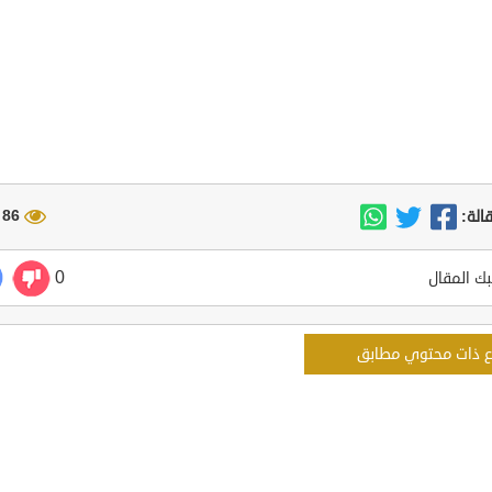
86 مشاهدة
الة:
0
ك المقال
ع ذات محتوي مطابق