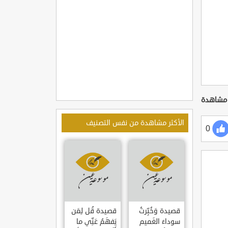
الأكثر مشاهدة من نفس التصنيف
0
قصيدة وَخُبِّرتُ
قصيدة قُل لِمَن
سوداءَ الغَميم
يَفهَمُ عَنِّي ما