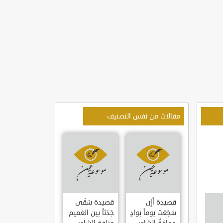
مقالات من نفس التصنيف
قصيدة أإن
قصيدة سَقَى
سَجَعَت يوماً بوادٍ
جَدَثاً بين الغميم