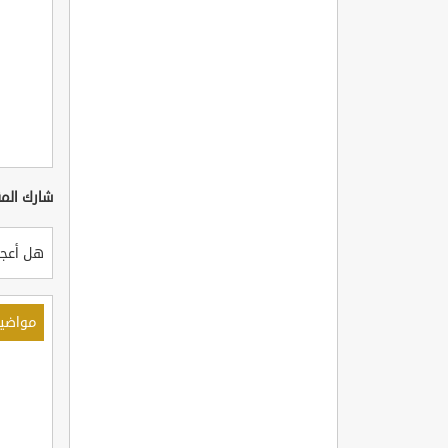
شارك المق
هل أعجب
مواضي