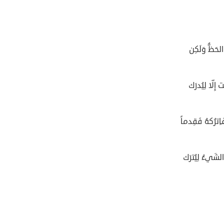
لحَظُّ وَلَكِن
 إِلّا لِيُدرَك
اِترُكهُ فَقِدماً
الشَيءُ لِيُترَك