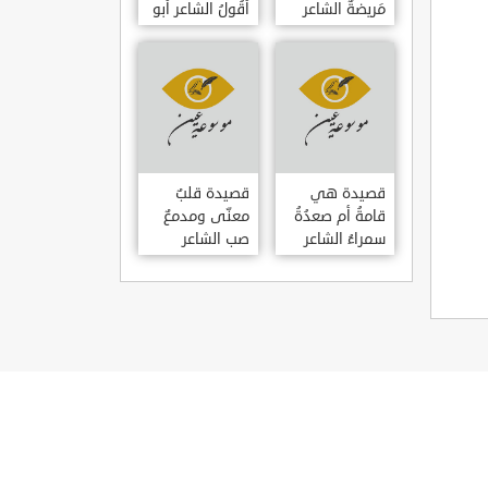
مَريضةٌ الشاعر
أَقُولُ الشاعر أبو
العوام بن عقبة
حامد الغزالي
قصيدة هي
قصيدة قلبٌ
قامةُ أم صعدُةُ
معنّى ومدمعٌ
سمراءُ الشاعر
صب الشاعر
سيف الدين
سيف الدين
المشد
المشد