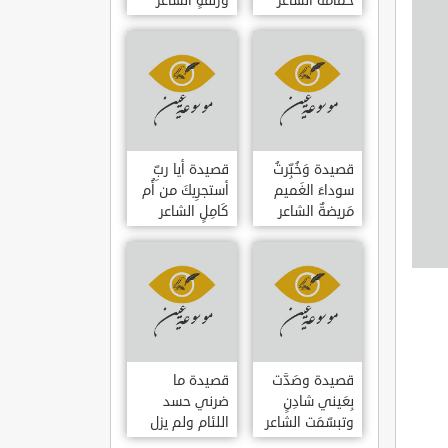
حمامَةٌ الشاعر
وزلفةٍ الشاعر
العوام بن عقبة
العوام بن عقبة
قصيدة وَخُبِّرتُ
قصيدة أيا ربِّ
سوداءَ الغَميم
أستجرِيكَ من أُم
مَريضةٌ الشاعر
كَامِلٍ الشاعر
العوام بن عقبة
العوام بن عقبة
قصيدة وصَدَّت
قصيدة ما
بِعَيني شادِنٍ
ضرني حسد
وتبسّمَت الشاعر
اللئام ولم يزل
العوام بن عقبة
الشاعر عمارة بن