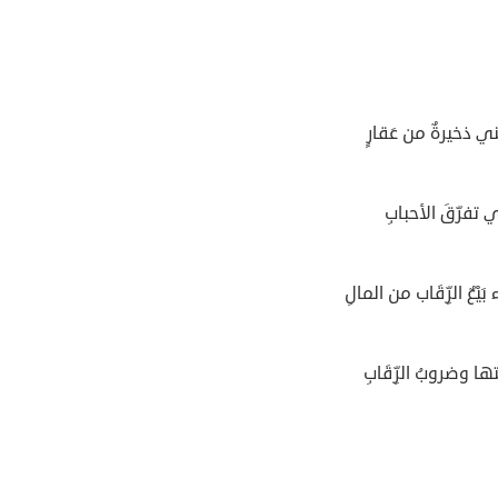
ني ذخيرةٌ من عَقارٍ
 تفرّقَ الأحبابِ
َيْعٌ الرِّقَاب من المالِ
ها وضروبُ الرِّقَابِ