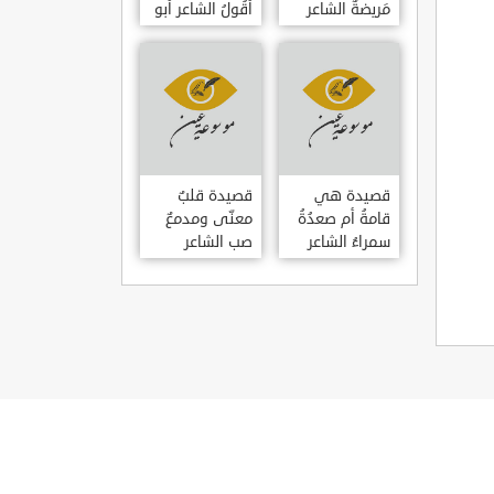
مَريضةٌ الشاعر
أَقُولُ الشاعر أبو
العوام بن عقبة
حامد الغزالي
قصيدة هي
قصيدة قلبٌ
قامةُ أم صعدُةُ
معنّى ومدمعٌ
سمراءُ الشاعر
صب الشاعر
سيف الدين
سيف الدين
المشد
المشد