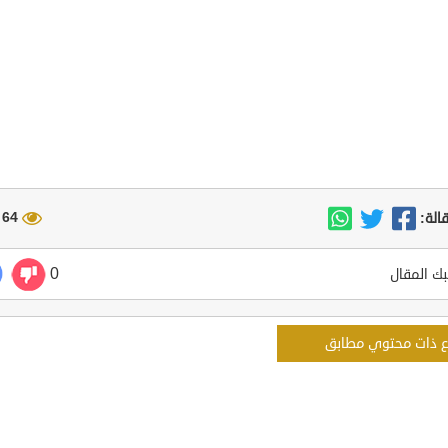
64 مشاهدة
الة:
0
ك المقال
ع ذات محتوي مطابق