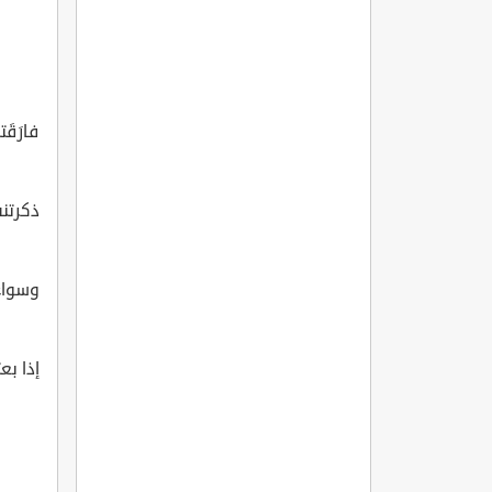
فارَقَت
ذكرتني
وسواء ب
إذا بعت