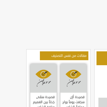
مقالات من نفس التصنيف
قصيدة أإن
قصيدة سَقَى
سَجَعَت يوماً بوادٍ
جَدَثاً بين الغميم