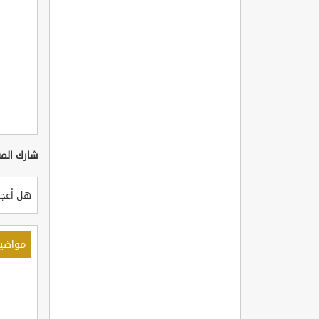
شارك المق
هل أعجب
مواضي