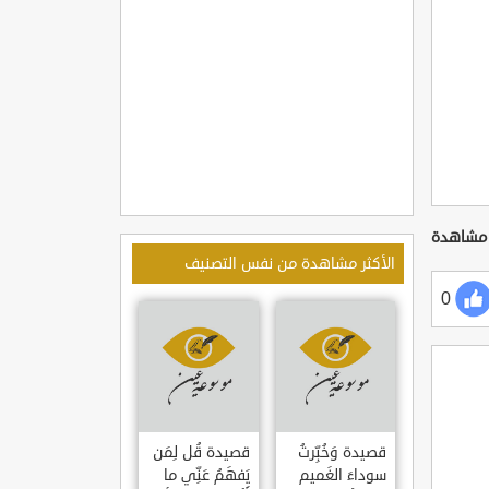
الأكثر مشاهدة من نفس التصنيف
0
قصيدة وَخُبِّرتُ
قصيدة قُل لِمَن
سوداءَ الغَميم
يَفهَمُ عَنِّي ما