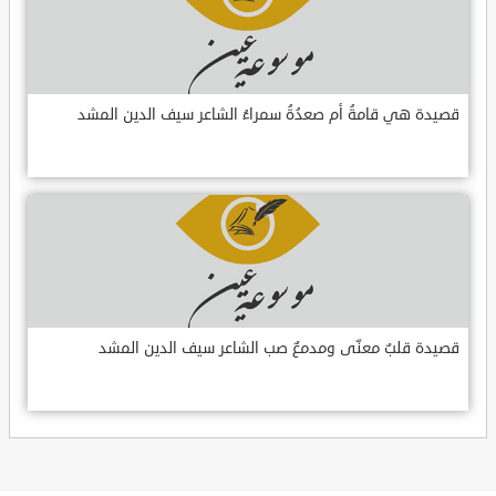
قصيدة هي قامةُ أم صعدُةُ سمراءُ الشاعر سيف الدين المشد
قصيدة قلبٌ معنّى ومدمعٌ صب الشاعر سيف الدين المشد