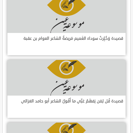
قصيدة وَخُبِّرتُ سوداءَ الغَميم مَريضةٌ الشاعر العوام بن عقبة
قصيدة قُل لِمَن يَفهَمُ عَنِّي ما أَقُولُ الشاعر أبو حامد الغزالي