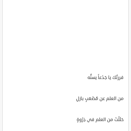
فررتُكَ يا جَذَعاً يسنُّه
من العلم عن مُصْعَبٍ بازلِ
حَلَلْتَ من العلم في ذِرْوةٍ