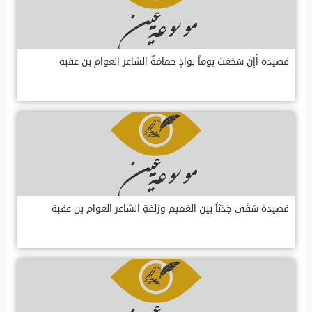
قصيدة أإن سَجَعَت يوماً بوادٍ حمامَةٌ الشاعر العوام بن عقبة
قصيدة سَقَى جَدَثاً بين الغميم وزلفةٍ الشاعر العوام بن عقبة