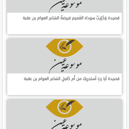
قصيدة وَخُبِّرتُ سوداءَ الغَميم مَريضةٌ الشاعر العوام بن عقبة
قصيدة أيا ربِّ أستجرِيكَ من أُم كَامِلٍ الشاعر العوام بن عقبة