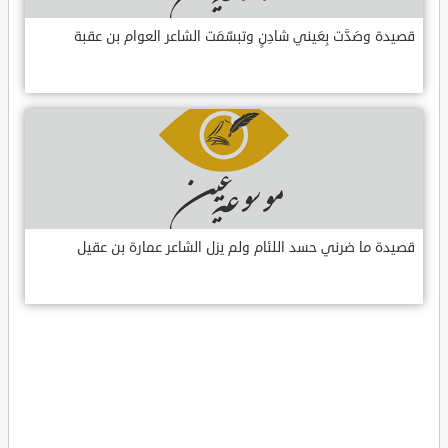
قصيدة وصَدَّت بِعَيني شادِنٍ وتبسّمَت الشاعر العوام بن عقبة
قصيدة ما ضرني حسد اللئام ولم يزل الشاعر عمارة بن عقيل