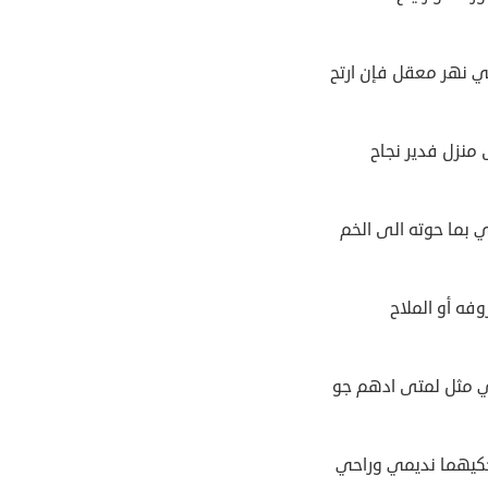
 نهر معقل فإن ارتح
 منزل فدير نجاح
 بما حوته الى الخم
فه أو الملاح
 مثل لمتى ادهم جو
كيهما نديمي وراحي