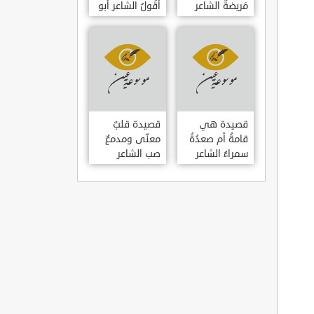
مَريضةٌ الشاعر
أَقُولُ الشاعر أبو
العوام بن عقبة
حامد الغزالي
قصيدة هي
قصيدة قلبٌ
قامةُ أم صعدُةُ
معنّى ومدمعٌ
سمراءُ الشاعر
صب الشاعر
سيف الدين
سيف الدين
المشد
المشد