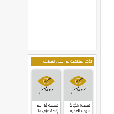
الأكثر مشاهدة من نفس التصنيف
قصيدة وَخُبِّرتُ
قصيدة قُل لِمَن
سوداءَ الغَميم
يَفهَمُ عَنِّي ما