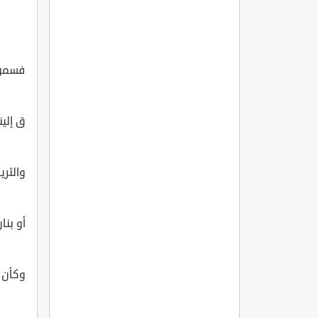
فسمون
ق إلينا
والثري
أو بنا
وكأن 