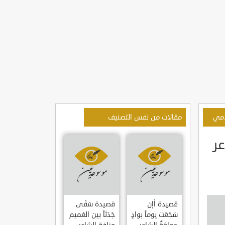
امي
مقالات من نفس التصنيف
ر
قصيدة أإن
قصيدة سَقَى
سَجَعَت يوماً بوادٍ
جَدَثاً بين الغميم