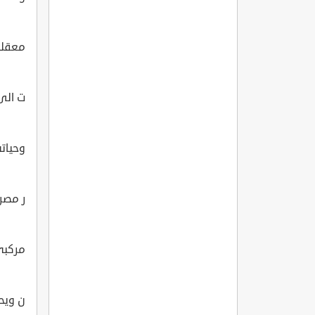
معقلي
ت الى
وحياتي
ر مصرو
مركبي
ن ويح