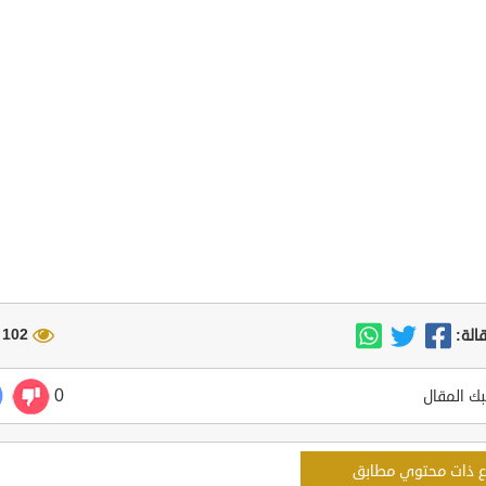
102 مشاهدة
الة:
0
ك المقال
ع ذات محتوي مطابق