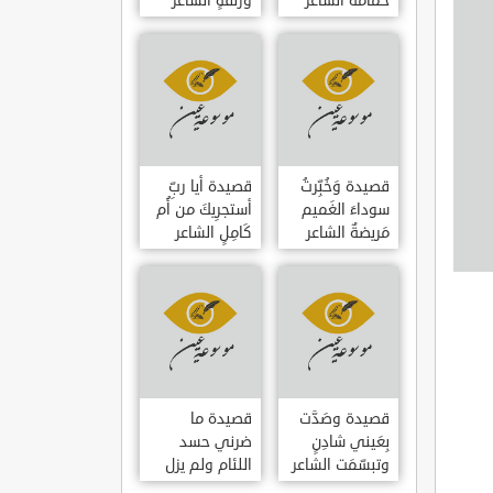
حمامَةٌ الشاعر
وزلفةٍ الشاعر
العوام بن عقبة
العوام بن عقبة
قصيدة وَخُبِّرتُ
قصيدة أيا ربِّ
سوداءَ الغَميم
أستجرِيكَ من أُم
مَريضةٌ الشاعر
كَامِلٍ الشاعر
العوام بن عقبة
العوام بن عقبة
قصيدة وصَدَّت
قصيدة ما
بِعَيني شادِنٍ
ضرني حسد
وتبسّمَت الشاعر
اللئام ولم يزل
العوام بن عقبة
الشاعر عمارة بن