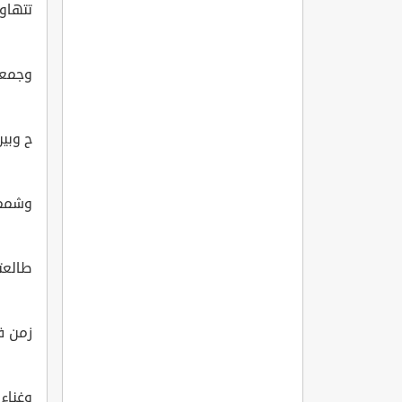
تتهاو
وجمعنا
ح وبين
وشممن
طالعتن
زمن ف
وغناء 