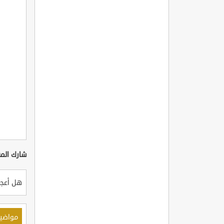
شارك المق
هل أعجب
مواضي