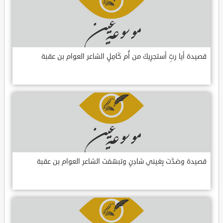
قصيدة أيا ربِّ أستجرِيكَ من أُم كَامِلٍ الشاعر العوام بن عقبة
قصيدة وصَدَّت بِعَيني شادِنٍ وتبسّمَت الشاعر العوام بن عقبة