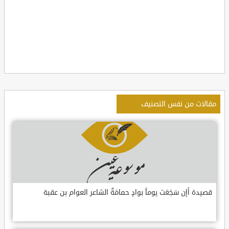
مقالات من نفس التصنيف
قصيدة أإن سَجَعَت يوماً بوادٍ حمامَةٌ الشاعر العوام بن عقبة