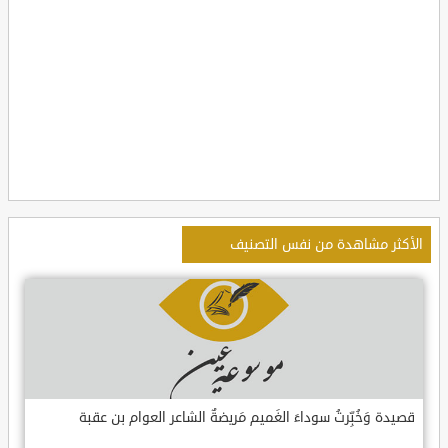
الأكثر مشاهدة من نفس التصنيف
قصيدة وَخُبِّرتُ سوداءَ الغَميم مَريضةٌ الشاعر العوام بن عقبة