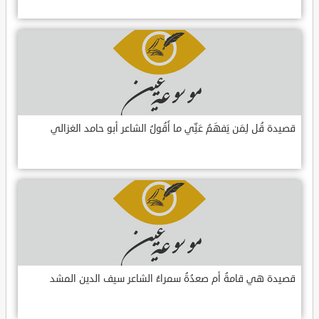
قصيدة قُل لِمَن يَفهَمُ عَنِّي ما أَقُولُ الشاعر أبو حامد الغزالي
قصيدة هي قامةُ أم صعدُةُ سمراءُ الشاعر سيف الدين المشد