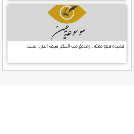
قصيدة قلبٌ معنّى ومدمعٌ صب الشاعر سيف الدين المشد