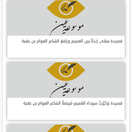
قصيدة سَقَى جَدَثاً بين الغميم وزلفةٍ الشاعر العوام بن عقبة
قصيدة وَخُبِّرتُ سوداءَ الغَميم مَريضةٌ الشاعر العوام بن عقبة