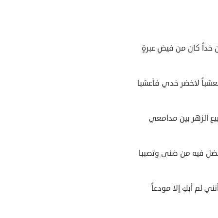
 خداً كان من فيضِ عبرةٍ
عشباً لاخضر خدي فأعشبا
يع الزهر بين مدامعي
خضل فيه من ضنى وتصببا
ني لم أبكِ إلا مودعاً