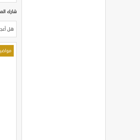
شارك المق
هل أعجب
مواضي