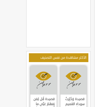
الأكثر مشاهدة من نفس التصنيف
قصيدة وَخُبِّرتُ
قصيدة قُل لِمَن
سوداءَ الغَميم
يَفهَمُ عَنِّي ما