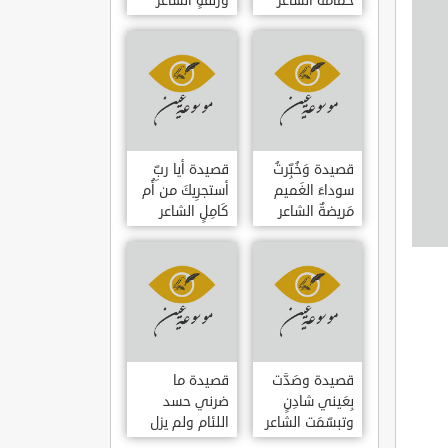
حمامَةٌ الشاعر
وزلفةٍ الشاعر
العوام بن عقبة
العوام بن عقبة
قصيدة وَخُبِّرتُ
قصيدة أيا ربِّ
سوداءَ الغَميم
أستجرِيكَ من أُم
مَريضةٌ الشاعر
كَامِلٍ الشاعر
العوام بن عقبة
العوام بن عقبة
قصيدة وصَدَّت
قصيدة ما
بِعَيني شادِنٍ
ضرني حسد
وتبسّمَت الشاعر
اللئام ولم يزل
العوام بن عقبة
الشاعر عمارة بن