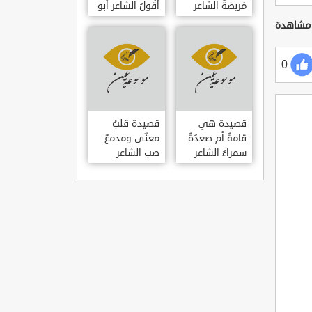
مَريضةٌ الشاعر
أَقُولُ الشاعر أبو
العوام بن عقبة
حامد الغزالي
0
قصيدة هي
قصيدة قلبٌ
قامةُ أم صعدُةُ
معنّى ومدمعٌ
سمراءُ الشاعر
صب الشاعر
سيف الدين
سيف الدين
المشد
المشد