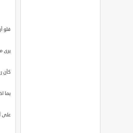
فلو أن
يرى م
كأن رب
بما ا
على أن