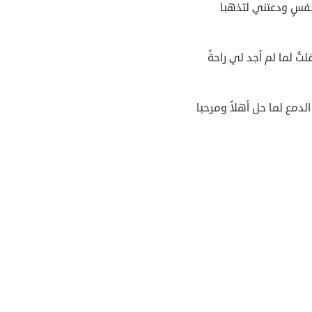
نفسٍ ودعتني لتذهبا
تُ لما لم أجد لي راحةً
دمع لما حل أهلاً ومرحبا