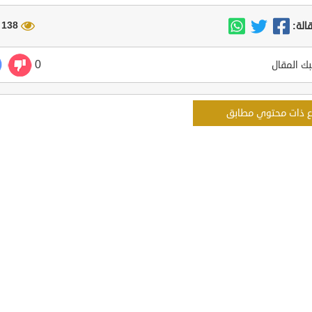
138 مشاهدة
الة:
0
ك المقال
ع ذات محتوي مطابق