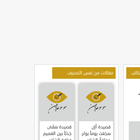
كاتب
مقالات من نفس التصنيف
قصيدة أإن
قصيدة سَقَى
سَجَعَت يوماً بوادٍ
جَدَثاً بين الغميم