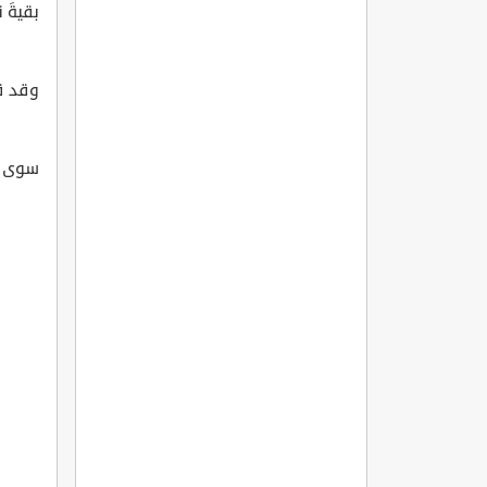
بقيةَ 
وقد قل
سوى ال